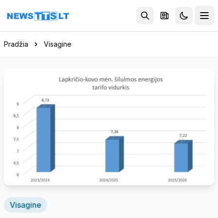
Eiti į turinį
Pradžia
Visagine
Visagine