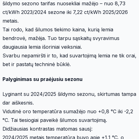
šildymo sezono tarifas nuosekliai mažėjo – nuo 8,73
ct/kWh 2023/2024 sezone iki 7,22 ct/kWh 2025/2026
metais.
Tai rodo, kad šilumos tiekimo kaina, kurią lemia
bendrovė, mažėja. Tuo tarpu sąskaitų svyravimus
daugiausia lemia išoriniai veiksniai.
Svarbu nepamiršti ir to, kad suvartojimą lemia ne tik orai,
bet ir pastatų techninė būklė.
Palyginimas su praėjusiu sezonu
Lyginant su 2024/2025 šildymo sezonu, skirtumas tampa
dar aiškesnis.
Vidutinė oro temperatūra sumažėjo nuo +0,8 °C iki -2,2
°C. Tai tiesiogiai paveikė šilumos suvartojimą.
Didžiausias kontrastas matomas sausį:
2024/2025 metais temperatūra buvo apie +1,1 °C, o