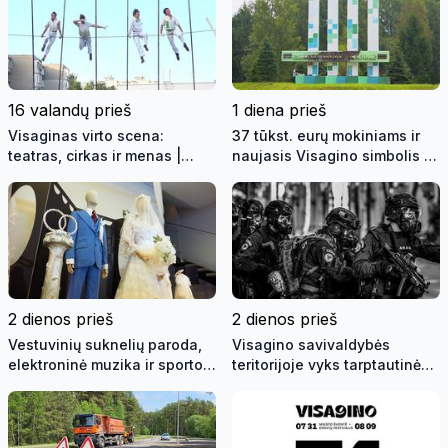
16 valandų prieš
1 diena prieš
Visaginas virto scena:
37 tūkst. eurų mokiniams ir
teatras, cirkas ir menas |
naujasis Visagino simbolis |
Savaitės kontūrai 2026 08 07
Laida "Savaitės kontūrai"
(video)
2026 08 06 (video)
2 dienos prieš
2 dienos prieš
Vestuvinių suknelių paroda,
Visagino savivaldybės
elektroninė muzika ir sporto
teritorijoje vyks tarptautinės
žaidynės | Savaitės kontūrai
pratybos „Baltic Shadow“
2026 08 05 (video)