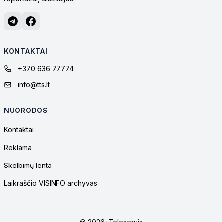
KONTAKTAI
+370 636 77774
info@tts.lt
NUORODOS
Kontaktai
Reklama
Skelbimų lenta
Laikraščio VISINFO archyvas
© 2026
•
Teleservis