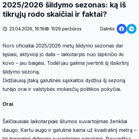
2025/2026 šildymo sezonas: ką iš
tikrųjų rodo skaičiai ir faktai?
23.04.2026, 16:19
1029 peržiūros
Dalintis:
Nors oficialiai 2025/2026 metų šildymo sezonas dar
tęsiasi, aktyvioji jo dalis – laikotarpis nuo lapkričio iki
kovo – jau baigėsi. Todėl jau galima įvertinti šį išskirtinį
šildymo sezoną.
Didžiausią įtaką galutinės sąskaitos dydžiui šį sezoną
turėjo orai ir valstybės mokesčių politikos pokyčiai.
Orai
Šalčiausiais laikotarpiais šilumos suvartojimas ženkliai
išaugo. Kartu augo ir galutinė kaina už kvadratinį metrą –
tai tiesioginė didesnio suvartojimo pasekmė. Pavyzdžiui,