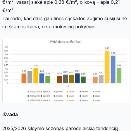
€/m², vasarį siekė apie 0,38 €/m², o kovą – apie 0,21
€/m².
Tai rodo, kad dalis galutinės sąskaitos augimo susijusi ne
su šilumos kaina, o su mokesčių pokyčiais.
Išvada
2025/2026 šildymo sezonas parodė aiškią tendenciją: