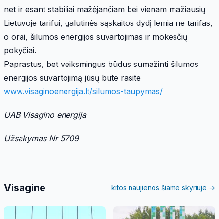
net ir esant stabiliai mažėjančiam bei vienam mažiausių
Lietuvoje tarifui, galutinės sąskaitos dydį lemia ne tarifas,
o orai, šilumos energijos suvartojimas ir mokesčių
pokyčiai.
Paprastus, bet veiksmingus būdus sumažinti šilumos
energijos suvartojimą jūsų bute rasite
www.visaginoenergija.lt/silumos-taupymas/
UAB Visagino energija
Užsakymas Nr 5709
Visagine
kitos naujienos šiame skyriuje →