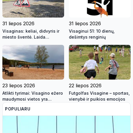
31 liepos 2026
31 liepos 2026
Visaginas: keliai, didvyris ir
Visaginui 51: 10 dienų,
miesto šventė. Laida
dešimtys renginių
"Savaitės kontūrai" 2026 07
31 (video)
23 liepos 2026
22 liepos 2026
Atlikti tyrimai: Visagino ežero
Futgolfas Visagine – sportas,
maudymosi vietos yra
vienybė ir puikios emocijos
saugios maudynėms
POPULIARU