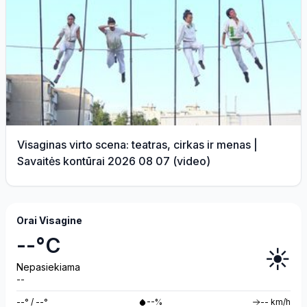
Visaginas virto scena: teatras, cirkas ir menas |
Savaitės kontūrai 2026 08 07 (video)
Orai Visagine
--°C
☀️
Nepasiekiama
--
--° / --°
--%
-- km/h