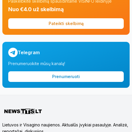
Paskelbkite skelbimą spausdintame VISINFO leidinyje
Nuo €4.0 už skelbimą
Pateikti skelbimą
Telegram
Prenumeruokite mūsų kanalą!
Prenumeruoti
Lietuvos ir Visagino naujienos. Aktualūs įvykiai pasaulyje. Analizė,
reportažai, diskusijos.