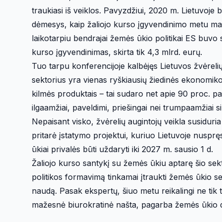
traukiasi iš veiklos. Pavyzdžiui, 2020 m. Lietuvoje b
dėmesys, kaip žaliojo kurso įgyvendinimo metu maž
laikotarpiu bendrajai žemės ūkio politikai ES buvo s
kurso įgyvendinimas, skirta tik 4,3 mlrd. eurų.
Tuo tarpu konferencijoje kalbėjęs Lietuvos žvėreli
sektorius yra vienas ryškiausių žiedinės ekonomikos 
kilmės produktais – tai sudaro net apie 90 proc. paš
ilgaamžiai, paveldimi, priešingai nei trumpaamžiai si
Nepaisant visko, žvėrelių augintojų veikla susiduri
pritarė įstatymo projektui, kuriuo Lietuvoje nuspręst
ūkiai privalės būti uždaryti iki 2027 m. sausio 1 d.
Žaliojo kurso santykį su žemės ūkiu aptarę šio sekto
politikos formavimą tinkamai įtraukti žemės ūkio sekt
naudą. Pasak ekspertų, šiuo metu reikalingi ne tik t
mažesnė biurokratinė našta, pagarba žemės ūkio d