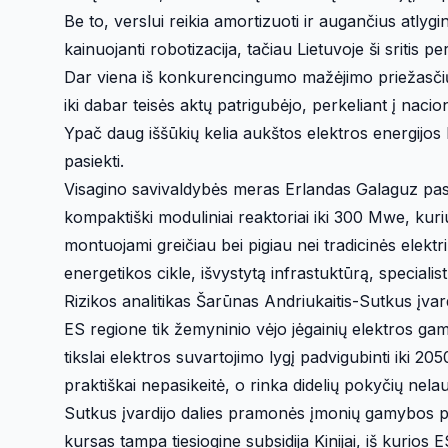
Be to, verslui reikia amortizuoti ir augančius atly
kainuojanti robotizacija, tačiau Lietuvoje ši sritis pe
Dar viena iš konkurencingumo mažėjimo priežasčių –
iki dabar teisės aktų patrigubėjo, perkeliant į nacio
Ypač daug iššūkių kelia aukštos elektros energijos 
pasiekti.
Visagino savivaldybės meras Erlandas Galaguz pasiū
kompaktiški moduliniai reaktoriai iki 300 Mwe, kuri
montuojami greičiau bei pigiau nei tradicinės elektr
energetikos cikle, išvystytą infrastuktūrą, specialistu
Rizikos analitikas Šarūnas Andriukaitis-Sutkus įvard
ES regione tik žemyninio vėjo jėgainių elektros ga
tikslai elektros suvartojimo lygį padvigubinti iki 2
praktiškai nepasikeitė, o rinka didelių pokyčių nela
Sutkus įvardijo dalies pramonės įmonių gamybos perk
kursas tampa tiesiogine subsidija Kinijai, iš kurios