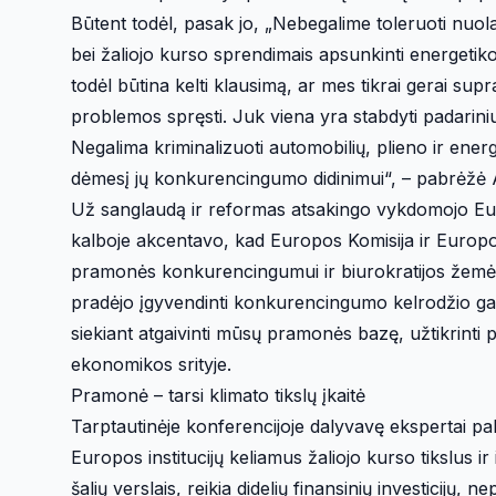
Būtent todėl, pasak jo, „Nebegalime toleruoti nuola
bei žaliojo kurso sprendimais apsunkinti energetikos
todėl būtina kelti klausimą, ar mes tikrai gerai supr
problemos spręsti. Juk viena yra stabdyti padarinius,
Negalima kriminalizuoti automobilių, plieno ir energ
dėmesį jų konkurencingumo didinimui“, – pabrėžė 
Už sanglaudą ir reformas atsakingo vykdomojo Eur
kalboje akcentavo, kad Europos Komisija ir Europos
pramonės konkurencingumui ir biurokratijos žemės ū
pradėjo įgyvendinti konkurencingumo kelrodžio ga
siekiant atgaivinti mūsų pramonės bazę, užtikrinti 
ekonomikos srityje.
Pramonė – tarsi klimato tikslų įkaitė
Tarptautinėje konferencijoje dalyvavę ekspertai pa
Europos institucijų keliamus žaliojo kurso tikslus ir
šalių verslais, reikia didelių finansinių investicijų, n