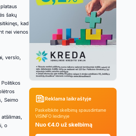
 plataus
ės šakų
itikinęs, kad
nt nei vienos
i, verslo,
Politikos
plėtros
Reklama laikraštyje
s, Seimo
Paskelbkite skelbimą spausdintame
VISINFO leidinyje
 atšilimas,
Nuo €4.0 už skelbimą
i, o