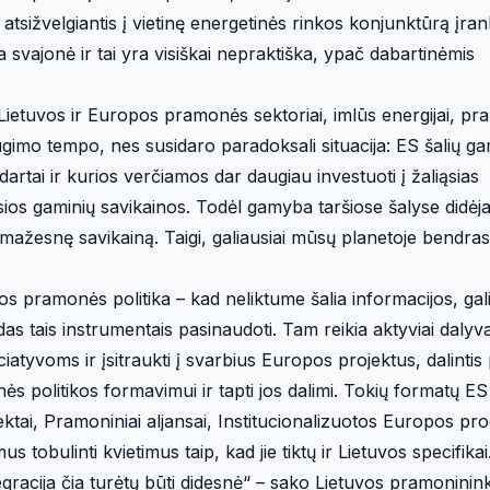
r atsižvelgiantis į vietinę energetinės rinkos konjunktūrą įran
 svajonė ir tai yra visiškai nepraktiška, ypač dabartinėmis
 Lietuvos ir Europos pramonės sektoriai, imlūs energijai, p
gimo tempo, nes susidaro paradoksali situacija: ES šalių g
artai ir kurios verčiamos dar daugiau investuoti į žaliąsias
os gaminių savikainos. Todėl gamyba taršiose šalyse didėja
 mažesnę savikainą. Taigi, galiausiai mūsų planetoje bendras
os pramonės politika – kad neliktume šalia informacijos, gal
as tais instrumentais pasinaudoti. Tam reikia aktyviai dalyva
iatyvoms ir įsitraukti į svarbius Europos projektus, dalintis p
 politikos formavimui ir tapti jos dalimi. Tokių formatų ES
jektai, Pramoniniai aljansai, Institucionalizuotos Europos p
s tobulinti kvietimus taip, kad jie tiktų ir Lietuvos specifikai
egracija čia turėtų būti didesnė“ – sako Lietuvos pramoninin