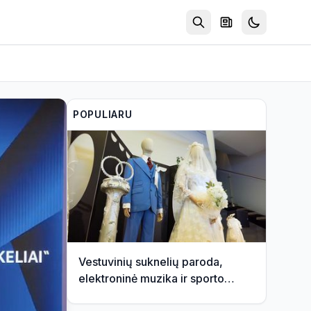
POPULIARU
Vestuvinių suknelių paroda,
elektroninė muzika ir sporto
žaidynės | Savaitės kontūrai 2026