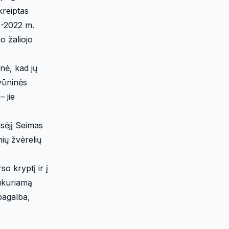
kreiptas
7-2022 m.
o žaliojo
nė, kad jų
yvūninės
 jie
gsėjį Seimas
nių žvėrelių
o kryptį ir į
sukuriamą
 pagalba,