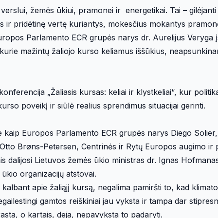
rslui, žemės ūkiui, pramonei ir energetikai. Tai – gilėjanti
s ir pridėtinę vertę kuriantys, mokesčius mokantys pramon
uropos Parlamento ECR grupės narys dr. Aurelijus Veryga įs
 kurie mažintų žaliojo kurso keliamus iššūkius, neapsunkina
nferencija „Žaliasis kursas: keliai ir klystkeliai“, kur politika
rso poveikį ir siūlė realius sprendimus situacijai gerinti.
kie kaip Europos Parlamento ECR grupės narys Diego Solier, 
 Otto Brøns-Petersen, Centrinės ir Rytų Europos augimo ir 
 dalijosi Lietuvos žemės ūkio ministras dr. Ignas Hofmana
 ūkio organizacijų atstovai.
kalbant apie žaliąjį kursą, negalima pamiršti to, kad klimato
negailestingi gamtos reiškiniai jau vyksta ir tampa dar stipresn
asta, o kartais, deja, nepavyksta to padaryti.