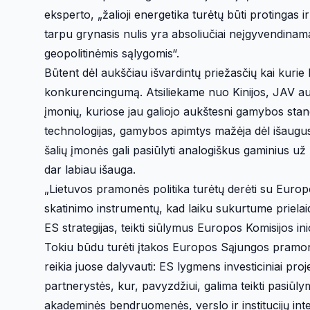
eksperto, „žalioji energetika turėtų būti protingas i
tarpu grynasis nulis yra absoliučiai neįgyvendinama
geopolitinėmis sąlygomis“.
Būtent dėl aukščiau išvardintų priežasčių kai kurie
konkurencingumą. Atsiliekame nuo Kinijos, JAV au
įmonių, kuriose jau galiojo aukštesni gamybos stand
technologijas, gamybos apimtys mažėja dėl išaugusi
šalių įmonės gali pasiūlyti analogiškus gaminius už
dar labiau išauga.
„Lietuvos pramonės politika turėtų derėti su Europ
skatinimo instrumentų, kad laiku sukurtume prielaid
ES strategijas, teikti siūlymus Europos Komisijos inic
Tokiu būdu turėti įtakos Europos Sąjungos pramonės
reikia juose dalyvauti: ES lygmens investiciniai pro
partnerystės, kur, pavyzdžiui, galima teikti pasiūlymu
akademinės bendruomenės, verslo ir institucijų int