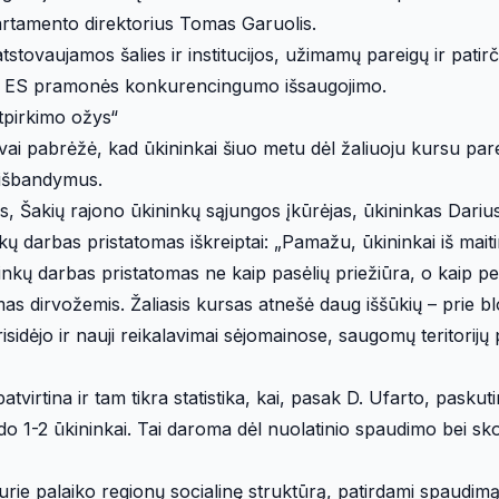
artamento direktorius Tomas Garuolis.
tstovaujamos šalies ir institucijos, užimamų pareigų ir pati
so ir ES pramonės konkurencingumo išsaugojimo.
tpirkimo ožys“
vai pabrėžė, kad ūkininkai šiuo metu dėl žaliuoju kursu pa
s išbandymus.
s, Šakių rajono ūkininkų sąjungos įkūrėjas, ūkininkas Dariu
nkų darbas pristatomas iškreiptai: „Pamažu, ūkininkai iš maiti
ninkų darbas pristatomas ne kaip pasėlių priežiūra, o kaip pes
s dirvožemis. Žaliasis kursas atnešė daug iššūkių – prie b
ėjo ir nauji reikalavimai sėjomainose, saugomų teritorijų p
atvirtina ir tam tikra statistika, kai, pasak D. Ufarto, paskuti
o 1-2 ūkininkai. Tai daroma dėl nuolatinio spaudimo bei sk
kurie palaiko regionų socialinę struktūrą, patirdami spaudimą,