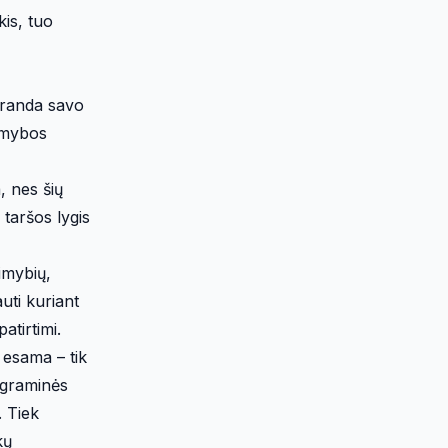
kis, tuo
raranda savo
amybos
, nes šių
 taršos lygis
imybių,
uti kuriant
atirtimi.
 esama – tik
rograminės
. Tiek
kų