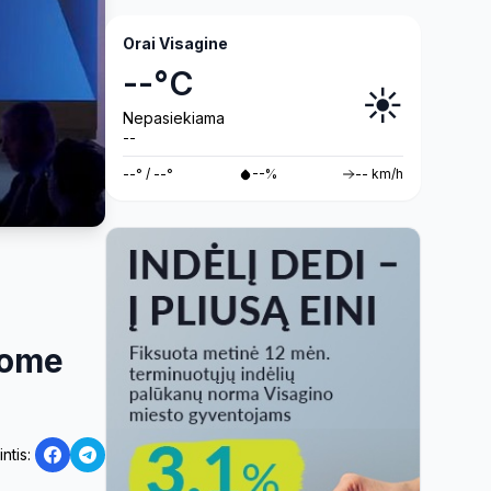
08 05 (video)
Orai Visagine
--°C
☀️
Nepasiekiama
--
--° / --°
--%
-- km/h
lome
intis: