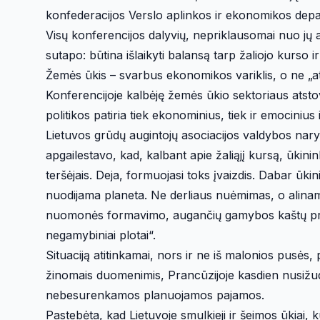
konfederacijos Verslo aplinkos ir ekonomikos dep
Visų konferencijos dalyvių, nepriklausomai nuo jų a
sutapo: būtina išlaikyti balansą tarp žaliojo kur
Žemės ūkis – svarbus ekonomikos variklis, o ne „a
Konferencijoje kalbėję žemės ūkio sektoriaus atsto
politikos patiria tiek ekonominius, tiek ir emociniu
Lietuvos grūdų augintojų asociacijos valdybos nary
apgailestavo, kad, kalbant apie žaliąjį kursą, ūkini
teršėjais. Deja, formuojasi toks įvaizdis. Dabar ūki
nuodijama planeta. Ne derliaus nuėmimas, o alinama
nuomonės formavimo, augančių gamybos kaštų prisid
negamybiniai plotai“.
Situaciją atitinkamai, nors ir ne iš malonios pusės, p
žinomais duomenimis, Prancūzijoje kasdien nusižud
nebesurenkamos planuojamos pajamos.
Pastebėta, kad Lietuvoje smulkieji ir šeimos ūkiai, 