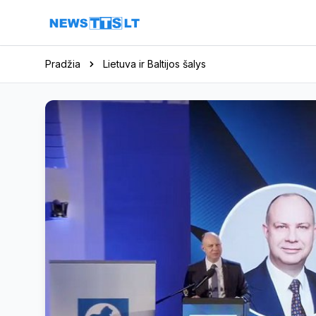
Eiti į turinį
Pradžia
Lietuva ir Baltijos šalys