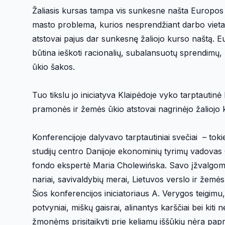
Žaliasis kursas tampa vis sunkesne našta Europos ve
masto problema, kurios nesprendžiant darbo vieta
atstovai pajus dar sunkesnę žaliojo kurso naštą. E
būtina ieškoti racionalių, subalansuotų sprendimų,
ūkio šakos.
Tuo tikslu jo iniciatyva Klaipėdoje vyko tarptautinė ko
pramonės ir žemės ūkio atstovai nagrinėjo žaliojo ku
Konferencijoje dalyvavo tarptautiniai svečiai – to
studijų centro Danijoje ekonominių tyrimų vadovas
fondo ekspertė Maria Cholewińska. Savo įžvalgomis
nariai, savivaldybių merai, Lietuvos verslo ir žemės
Šios konferencijos iniciatoriaus A. Verygos teigimu, 
potvyniai, miškų gaisrai, alinantys karščiai bei kiti 
žmonėms prisitaikyti prie keliamų iššūkių nėra papr