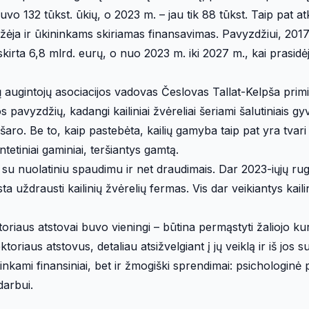
uvo 132 tūkst. ūkių, o 2023 m. – jau tik 88 tūkst. Taip pat at
ėja ir ūkininkams skiriamas finansavimas. Pavyzdžiui, 201
kirta 6,8 mlrd. eurų, o nuo 2023 m. iki 2027 m., kai prasidėj
ų augintojų asociacijos vadovas Česlovas Tallat-Kelpša primi
pavyzdžių, kadangi kailiniai žvėreliai šeriami šalutiniais g
aro. Be to, kaip pastebėta, kailių gamyba taip pat yra tvari –
ntetiniai gaminiai, teršiantys gamtą.
a su nuolatiniu spaudimu ir net draudimais. Dar 2023-iųjų ru
a uždrausti kailinių žvėrelių fermas. Vis dar veikiantys kaili
riaus atstovai buvo vieningi – būtina permąstyti žaliojo kurs
oriaus atstovus, detaliau atsižvelgiant į jų veiklą ir iš jos 
inkami finansiniai, bet ir žmogiški sprendimai: psichologinė
arbui.