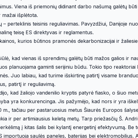
ginimus. Viena iš priemonių didinant darbo našumą galėtų būti
r mažai išplėtota.
 perteklinis teisinis reguliavimas. Pavyzdžiui, Danijoje n
nalinę teisę ES direktyvas ir reglamentus.
kainos, kurios būtinos pramonės dekarbonizacijai ir žaliesi
lė, kad vienas iš sprendimų galėtų būti mažos galios ir na
uos planuojama gaminti serijiniu būdu. Tokio tipo reaktoriai
inės. Juo labiau, kad turime išskirtinę patirtį visame branduo
s, patirtį ir reguliavimą.
ijo, kad žaliojo vandenilio kryptis patyrė fiasko, o šiuo met
myba yra konkurencinga. Jis pažymėjo, kad nors ir yra iškelt
050 m., tačiau per pastaruosius metus Šiaurės Europos šalyse 
ukia ir per artimiausius keletą metų. Tarp priežasčių Š. Andri
ėlimą į kitas šalis bei kylantį energetinį efektyvumą. Be to
 ES importuoja saulės paneles, baterijas bei elektromobilius. 