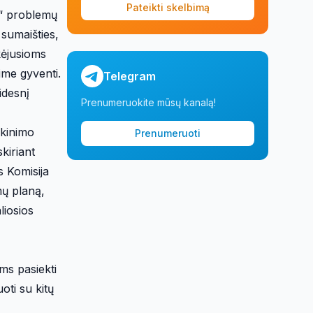
Pateikti skelbimą
o“ problemų
 sumaišties,
škėjusioms
rime gyventi.
Telegram
idesnį
Prenumeruokite mūsų kanalą!
ikinimo
Prenumeruoti
kiriant
s Komisija
mų planą,
liosios
ms pasiekti
oti su kitų