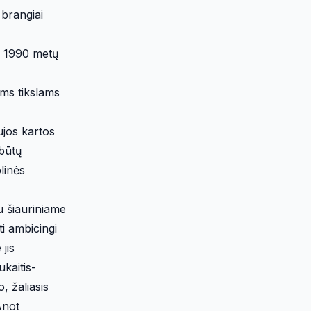
 brangiai
uo 1990 metų
ems tikslams
ujos kartos
 būtų
linės
u šiauriniame
i ambicingi
jis
ukaitis-
, žaliasis
Anot