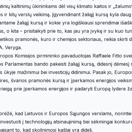
tinių kaltinimų ūkininkams dėl visų klimato kaitos ir „žalum
 ir kitų verslų veikimą. Įgyvendinant žaliąjį kursą kyla daug
antame žaliąjį kursą ir kokie yra logiškiausi sprendimai išai
 o kita – prisitaikyti prie to, kas jau yra įvykę ir su kuo tu
etikos pramonės, kuro ir chemijos sektoriaus, reikia skirti d
A. Veryga.
opos Komisijos pirmininko pavaduotojas Raffaele Fitto sve
 Parlamentas bando pakeisti žaliąjį kursą, didesnį dėmesį s
kyje mažinimui bei investicijų didinimui. Pasak jo, Europo
ires, švarios pramonės kursą ir įperkamos energijos veiks
prieigą prie įperkamos energijos ir padaryti Europą lydere ža
brėžė, kad Lietuvos ir Europos Sąjungos verslams, norintie
 investuoti į technologijų atsinaujinimą bei sėkmingai konkuru
epaisant to, kad skolinimosi kaštai yra dideli.