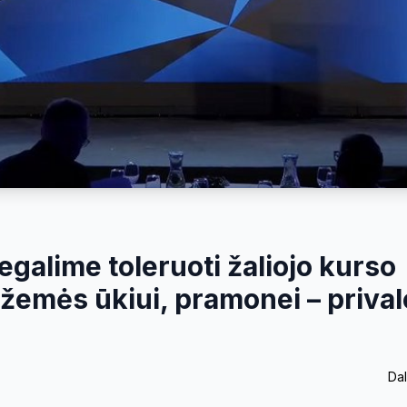
egalime toleruoti žaliojo kurso
 žemės ūkiui, pramonei – priva
Dal