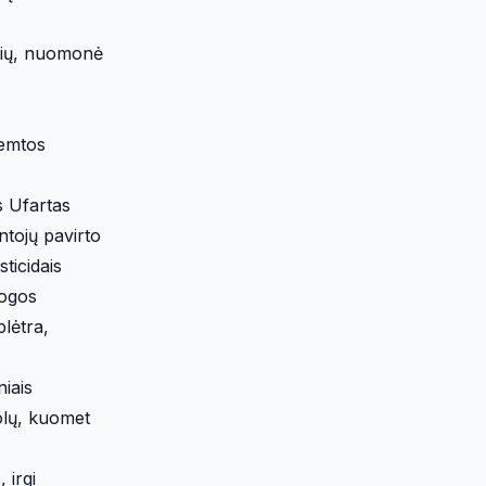
rčių, nuomonė
remtos
s Ufartas
ntojų pavirto
ticidais
logos
lėtra,
niais
olų, kuomet
 irgi