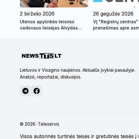
2 birželio 2026
26 gegužės 2026
Utenos apylinkės teismui
VĮ "Registrų centras"
vadovaus teisėjas Alvydas
pranešimas apie as
Žala
duomenų saugumo p
Lietuvos ir Visagino naujienos. Aktualūs įvykiai pasaulyje.
Analizė, reportažai, diskusijos.
© 2026
•
Teleservis
Visos autorinės turtinės teisės ir gretutinės teisės 