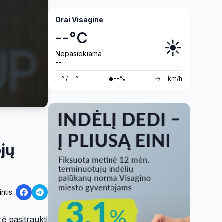
08 05 (video)
Orai Visagine
--°C
☀️
Nepasiekiama
--
--° / --°
--%
-- km/h
jų
intis:
ė pasitraukti