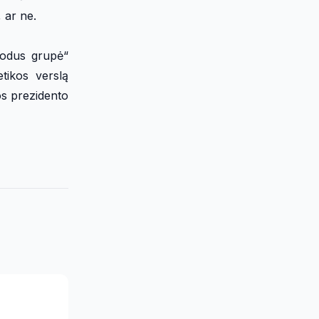
 ar ne.
Modus grupė“
tikos verslą
jos prezidento