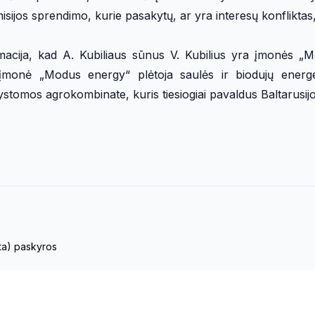
sijos sprendimo, kurie pasakytų, ar yra interesų konfliktas,
macija, kad A. Kubiliaus sūnus V. Kubilius yra įmonės „
 įmonė „Modus energy“ plėtoja saulės ir biodujų energe
 vystomos agrokombinate, kuris tiesiogiai pavaldus Baltarusi
eta) paskyros