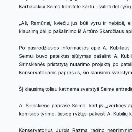
Karbauskiui Seimo komitete kartu „išsitirti dėl ryšių 
„Aš, Ramūnai, kviečiu jus būti vyru ir nebijoti, ei
klausimą dėl jo pašalinimo iš Artūro Skardžiaus apk
Po pasirodžiusios informacijos apie A. Kubiliaus 
Seimui buvo pateiktas siūlymas pašalinti A. Kubil
Širinskienės pristatytą nutarimo projektą po pate
Konservatoriams paprašius, šio klausimo svarstyme
Šį klausimą toliau ketinama svarstyti Seime antradi
A. Širinskienė paprašė Seimo, kad jis „įvertinęs a
komisijos tyrimo, tiesiog ryžtųsi pakeisti A. Kubilių 
Konservatorius Jurgis Razma ragino nepriiminėti