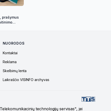
o, prašymus
itinimo
amos mokinio
 pateikite
NUORODOS
Kontaktai
Reklama
Skelbimų lenta
Laikraščio VISINFO archyvas
 "Telekomunikacinių technologijų servisas", jei