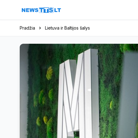
Eiti į turinį
Pradžia
Lietuva ir Baltijos šalys