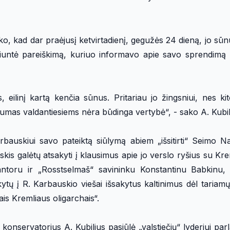
o, kad dar praėjusį ketvirtadienį, gegužės 24 dieną, jo sūnu
iuntė pareiškimą, kuriuo informavo apie savo sprendimą p
, eilinį kartą kenčia sūnus. Pritariau jo žingsniui, nes kit
umas valdantiesiems nėra būdinga vertybė“, - sako A. Kubil
auskiui savo pateiktą siūlymą abiem „išsitirti“ Seimo Na
 galėtų atsakyti į klausimus apie jo verslo ryšius su Krem
antoru ir „Rosstselmaš“ savininku Konstantinu Babkinu,
tų į R. Karbauskio viešai išsakytus kaltinimus dėl tariamų
is Kremliaus oligarchais“.
nservatorius A. Kubilius pasiūlė „valstiečių“ lyderiui par