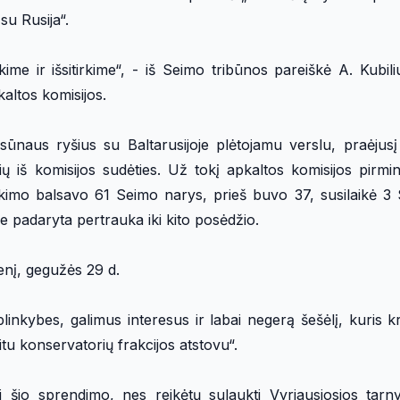
su Rusija“.
kime ir išsitirkime“, - iš Seimo tribūnos pareiškė A. Kubili
altos komisijos.
sūnaus ryšius su Baltarusijoje plėtojamu verslu, praėjusį 
ių iš komisijos sudėties. Už tokį apkaltos komisijos pirm
ikimo balsavo 61 Seimo narys, prieš buvo 37, susilaikė 3 
 padaryta pertrauka iki kito posėdžio.
enį, gegužės 29 d.
plinkybes, galimus interesus ir labai negerą šešėlį, kuris k
kitu konservatorių frakcijos atstovu“.
 šio sprendimo, nes reikėtų sulaukti Vyriausiosios tarny