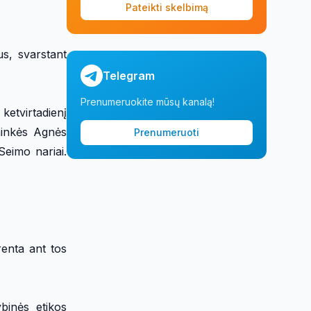
Pateikti skelbimą
us, svarstant
Telegram
Prenumeruokite mūsų kanalą!
ketvirtadienį
ininkės Agnės
Prenumeruoti
Seimo nariai.
renta ant tos
binės etikos