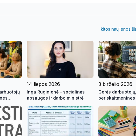
kitos naujienos š
14 liepos 2026
3 birželio 2026
darbuotojų
Inga Ruginienė – socialinės
Gerės darbuotojų,
ines
apsaugos ir darbo ministrė
per skaitmenines
ek