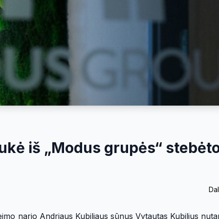
aukė iš „Modus grupės“ stebėto
Dal
Seimo nario Andriaus Kubiliaus sūnus Vytautas Kubilius nutar