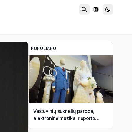
POPULIARU
Vestuvinių suknelių paroda,
elektroninė muzika ir sporto
žaidynės | Savaitės kontūrai 2026