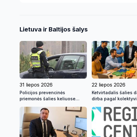
Lietuva ir Baltijos šalys
31 liepos 2026
22 liepos 2026
Policijos prevencinės
Ketvirtadalis šalies 
priemonės šalies keliuose
dirba pagal kolektyv
rugpjūčio mėnesį
sutartis: naudinga ti
darbuotojams, tiek
darbdaviams