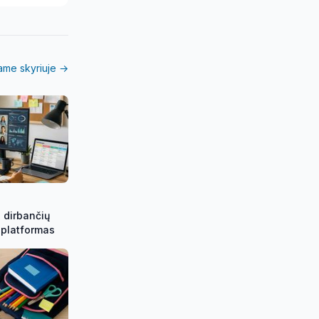
iame skyriuje →
 dirbančių
 platformas