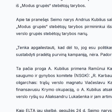
iš „Modus grupės“ stebėtojų tarybos.
Apie tai pranešęs Seimo narys Andrius Kubilius sak
„Modus grupės“ stebėtojų tarybos pirmininkui išs
verslo grupės stebėtojų tarybos narių.
„Tenka apgailestauti, kad dėl to, jog esu politikas
sustabdyti pradėtą purviną kampaniją, nėra. Pador
Ta pačia proga A. Kubilius primena Ramūnui Karb
saugumo ir gynybos komitete (NSGK): „R. Karbauskis
oligarchais: trąšų verslo magnatu Viačeslavu K
finansavusiu Krymo okupaciją, o A. Kubilius atsaky
verslo ryšių su Aliaksandru Lukašenka ir jam artima
Kaip ELTA jau skelbė, gegužės 24 d. Seimo narys ko