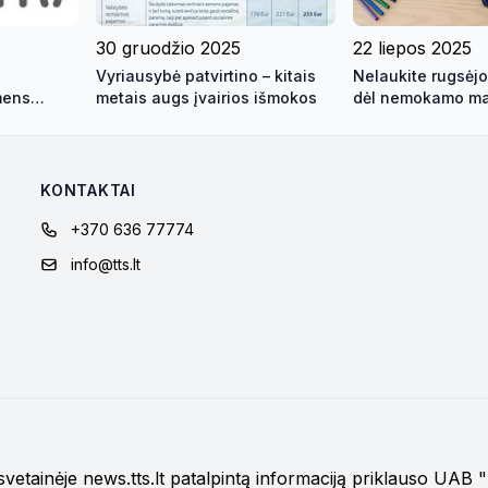
30 gruodžio 2025
22 liepos 2025
Vyriausybė patvirtino – kitais
Nelaukite rugsėj
mens
metais augs įvairios išmokos
dėl nemokamo ma
ažeidimą
mokykloje ir par
reikmenims įsigyti
dabar
KONTAKTAI
+370 636 77774
info@tts.lt
į svetainėje news.tts.lt patalpintą informaciją priklauso UAB