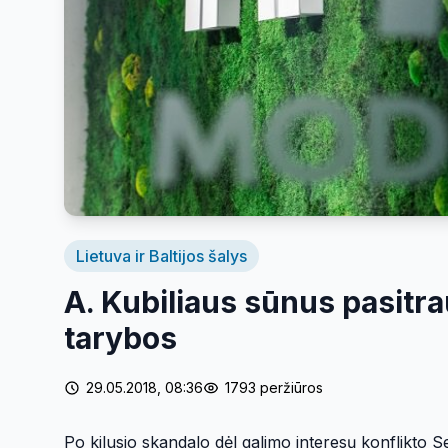
Lietuva ir Baltijos šalys
A. Kubiliaus sūnus pasitr
tarybos
29.05.2018, 08:36
1793 peržiūros
Po kilusio skandalo dėl galimo interesų konflikto 