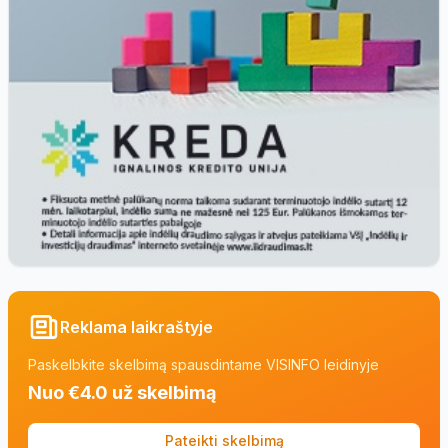
Reklama laikraštyje
Paskelbkite skelbimą spausdintame VISINFO leidinyje
Nuo €4.0 už skelbimą
Pateikti skelbimą