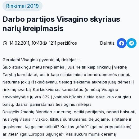
Rinkimai 2019
Darbo partijos Visagino skyriaus
narių kreipimasis
14.02.2011, 10:43
1211 peržiūros
Dalintis:
Gerbiami Visagino gyventojai, rinkėjai! :::
Šiuo atsakingu metu kreipiamės į Jus ne tik kaip rinkimų į vietinę
Tarybą kandidatai, bet ir kaip eiliniai miesto bendruomenės nariai.
Neturime jokių išskaičiavimų, tiesiog siekiame atkreipti jūsų dėmesį į
rinkimų svarbą. Kai kiekvienas kandidatas (o mūsų Visagino
savivaldybėje jų yra 372 ) įvairiais būdais siekia gauti kuo daugiau
balsų, dažnai pamirštamas tiesioginis rinkėjas.
Daugelis žmonių šiandien sunerimę, netiki partijomis, nenori balsuoti,
nusivylę visais ir viskuo. Iškilus sunkumams, dejuojame, širstame ir
grąsiname. Ką galime kaltinti? Kur tas „dėdė“ (gal patyręs politikas)
ar „teta" (gal Europos Sąjunga)? Kas sukurs mums deramą