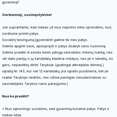
gyvenimą?
Gerbiamieji, susimąstykime!
Juk suprantame, kad niekas už mus nepriims tokio sprendimo, kurį
norėtume priimti patys.
Socialinį teisingumą įgyvendinti galime tik mes patys.
Galime apginti save, apsispręsti ir patys išsakyti savo nuomonę.
Galime pradėti iš esmės keisti ydingą savivaldos rinkimų tvarką, nes
vėl dalis partijų ir jų kandidatų klaidina rinkėjus, nes jei ir laimėtų, ko
gero, nepasiliktų dirbti Taryboje (ypatingai atkreipkite dėmesį į
sąrašą Nr. 143, kur net 12 kandidatų yra sąrašo puošmena, bet jie
realiai Taryboje nedirbs, nes užima pareigas nesuderinamas su
savivaldybės Tarybos nario pareigomis.)
Nuo ko pradėti?
• Nuo sąmoningo suvokimo, kad gyvenimą kuriame patys. Patys ir
niekas kitas.