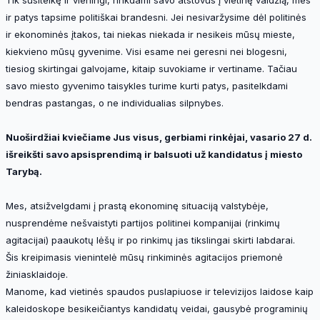
Tik susitelkę ir vieningi, rinkdami savo atstovus į vietinę valdžią, mes
ir patys tapsime politiškai brandesni. Jei nesivaržysime dėl politinės
ir ekonominės įtakos, tai niekas niekada ir nesikeis mūsų mieste,
kiekvieno mūsų gyvenime. Visi esame nei geresni nei blogesni,
tiesiog skirtingai galvojame, kitaip suvokiame ir vertiname. Tačiau
savo miesto gyvenimo taisykles turime kurti patys, pasitelkdami
bendras pastangas, o ne individualias silpnybes.
Nuoširdžiai kviečiame Jus visus, gerbiami rinkėjai, vasario 27 d.
išreikšti savo apsisprendimą ir balsuoti už kandidatus į miesto
Tarybą.
Mes, atsižvelgdami į prastą ekonominę situaciją valstybėje,
nusprendėme nešvaistyti partijos politinei kompanijai (rinkimų
agitacijai) paaukotų lėšų ir po rinkimų jas tikslingai skirti labdarai.
Šis kreipimasis vienintelė mūsų rinkiminės agitacijos priemonė
žiniasklaidoje.
Manome, kad vietinės spaudos puslapiuose ir televizijos laidose kaip
kaleidoskope besikeičiantys kandidatų veidai, gausybė programinių