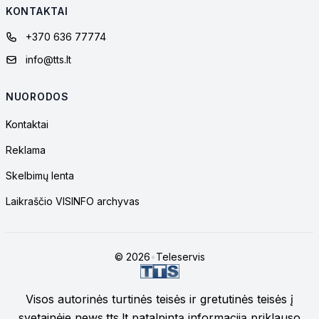
KONTAKTAI
+370 636 77774
info@tts.lt
NUORODOS
Kontaktai
Reklama
Skelbimų lenta
Laikraščio VISINFO archyvas
© 2026
•
Teleservis
Visos autorinės turtinės teisės ir gretutinės teisės į
svetainėje news.tts.lt patalpintą informaciją priklauso