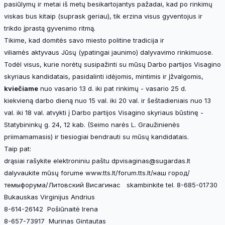
pasiūlymų ir metai iš metų besikartojantys pažadai, kad po rinkimų
viskas bus kitaip (suprask geriau), tik erzina visus gyventojus ir
trikdo įprastą gyvenimo ritmą.
Tikime, kad domitės savo miesto politine tradicija ir
viliamės aktyvaus Jūsų (ypatingai jaunimo) dalyvavimo rinkimuose.
Todėl visus, kurie norėtų susipažinti su mūsų Darbo partijos Visagino
skyriaus kandidatais, pasidalinti idėjomis, mintimis ir įžvalgomis,
kviečiame
nuo vasario 13 d. iki pat rinkimų - vasario 25 d.
kiekvieną darbo dieną nuo 15 val. iki 20 val. ir šeštadieniais nuo 13
val. iki 18 val. atvykti į Darbo partijos Visagino skyriaus būstinę -
Statybininkų g. 24, 12 kab. (Seimo narės L. Graužinienės
priimamamasis) ir tiesiogiai bendrauti su mūsų kandidatais.
Taip pat:
drąsiai rašykite elektroniniu paštu dpvisaginas@sugardas.lt
dalyvaukite mūsų forume www.tts.lt/forum.tts.lt/наш город/
темыфорума/Литовский Висагинас skambinkite tel. 8-685-01730
Bukauskas Virginijus Andrius
8-614-26142 Pošiūnaitė Irena
8-657-73917 Murinas Gintautas