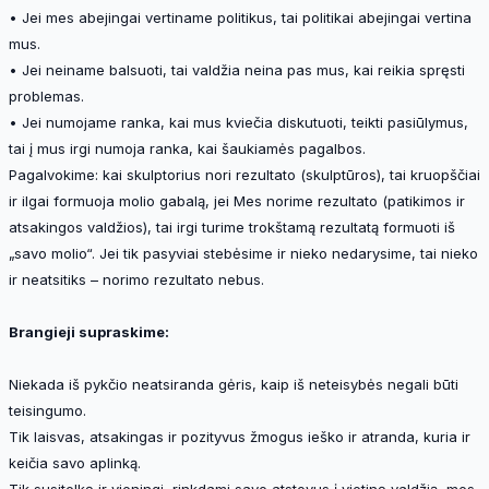
• Jei mes abejingai vertiname politikus, tai politikai abejingai vertina
mus.
• Jei neiname balsuoti, tai valdžia neina pas mus, kai reikia spręsti
problemas.
• Jei numojame ranka, kai mus kviečia diskutuoti, teikti pasiūlymus,
tai į mus irgi numoja ranka, kai šaukiamės pagalbos.
Pagalvokime: kai skulptorius nori rezultato (skulptūros), tai kruopščiai
ir ilgai formuoja molio gabalą, jei Mes norime rezultato (patikimos ir
atsakingos valdžios), tai irgi turime trokštamą rezultatą formuoti iš
„savo molio“. Jei tik pasyviai stebėsime ir nieko nedarysime, tai nieko
ir neatsitiks – norimo rezultato nebus.
Brangieji supraskime:
Niekada iš pykčio neatsiranda gėris, kaip iš neteisybės negali būti
teisingumo.
Tik laisvas, atsakingas ir pozityvus žmogus ieško ir atranda, kuria ir
keičia savo aplinką.