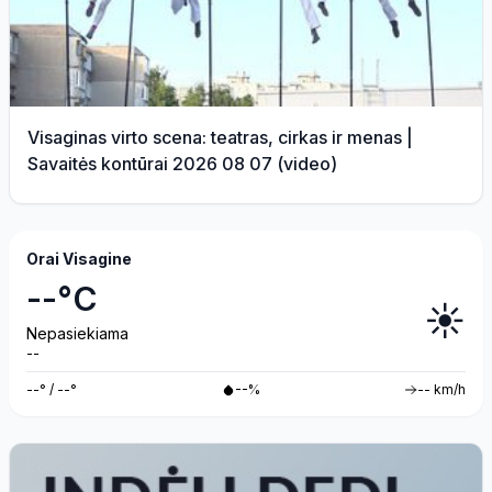
Visaginas virto scena: teatras, cirkas ir menas |
Savaitės kontūrai 2026 08 07 (video)
Orai Visagine
--°C
☀️
Nepasiekiama
--
--° / --°
--%
-- km/h