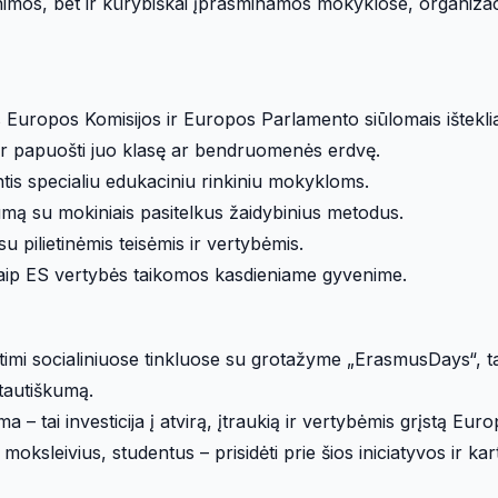
nimos, bet ir kūrybiškai įprasminamos mokyklose, organizac
is Europos Komisijos ir Europos Parlamento siūlomais išteklia
tą ir papuošti juo klasę ar bendruomenės erdvę.
is specialiu edukaciniu rinkiniu mokykloms.
arumą su mokiniais pasitelkus žaidybinius metodus.
 pilietinėmis teisėmis ir vertybėmis.
, kaip ES vertybės taikomos kasdieniame gyvenime.
irtimi socialiniuose tinkluose su grotažyme „ErasmusDays“, t
rptautiškumą.
 tai investicija į atvirą, įtraukią ir vertybėmis grįstą Euro
ksleivius, studentus – prisidėti prie šios iniciatyvos ir kar