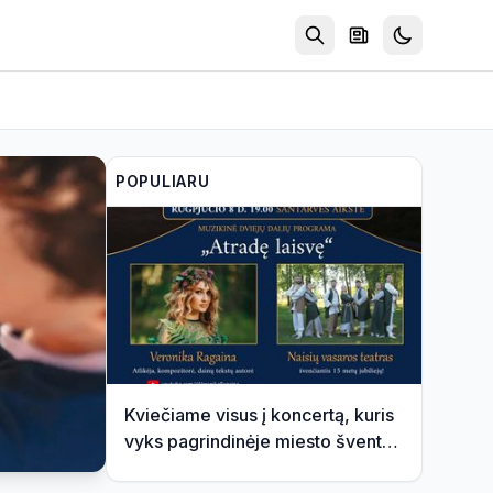
POPULIARU
Kviečiame visus į koncertą, kuris
vyks pagrindinėje miesto šventės
scenoje 2026-08-08