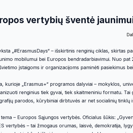
opos vertybių šventė jaunimu
Dal
ksta „#ErasmusDays“ – išskirtinis renginių ciklas, skirtas p
jaunimo mobilumui bei Europos bendradarbiavimui. Nuo pat
ietimo įstaigoms ir organizacijoms paminėti pasiekimus bei 
ma, kurioje „Erasmus+“ programos dalyviai – mokyklos, univer
zuoti renginius tiek gyvai, tiek skaitmeniniu formatu. Tai g
afijų parodos, kūrybiniai dirbtuvės ar net socialinių tinklų i
ų tema – Europos Sąjungos vertybės. Oficialus šūkis: „Gyve
ES vertybės – tai žmogaus orumas, laisvė, demokratija, lygy