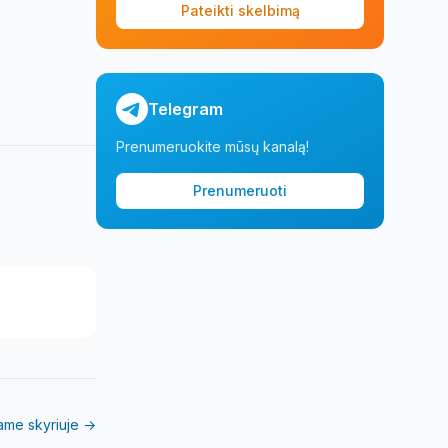
Pateikti skelbimą
Telegram
Prenumeruokite mūsų kanalą!
Prenumeruoti
iame skyriuje →