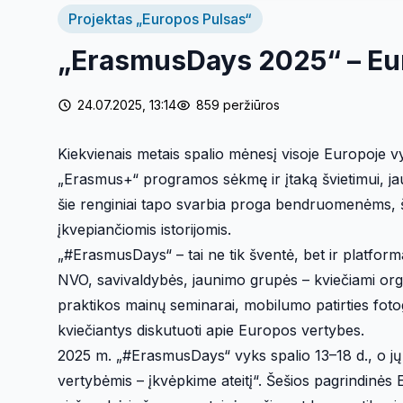
Projektas „Europos Pulsas“
„ErasmusDays 2025“ – Eur
24.07.2025, 13:14
859 peržiūros
Kiekvienais metais spalio mėnesį visoje Europoje vy
„Erasmus+“ programos sėkmę ir įtaką švietimui, 
šie renginiai tapo svarbia proga bendruomenėms, šv
įkvepiančiomis istorijomis.
„#ErasmusDays“ – tai ne tik šventė, bet ir platfor
NVO, savivaldybės, jaunimo grupės – kviečiami organi
praktikos mainų seminarai, mobilumo patirties fotogr
kviečiantys diskutuoti apie Europos vertybes.
2025 m. „#ErasmusDays“ vyks spalio 13–18 d., o j
vertybėmis – įkvėpkime ateitį“. Šešios pagrindinės 