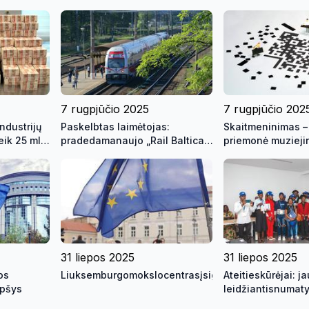
7 rugpjūčio 2025
7 rugpjūčio 202
industrijų
Paskelbtas laimėtojas:
Skaitmeninimas –
eik 25 mln.
pradedamanaujo „Rail Baltica“
priemonė muziejin
ama
ruožostatyba
apsaugai
31 liepos 2025
31 liepos 2025
os
Liuksemburgomokslocentrasįsigyjapažangiausiąįr
Ateitieskūrėjai: j
opšys
leidžiantisnumaty
veiktiirkeisti