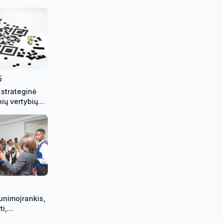
5
 strateginė
ių vertybių
angą
aunimoįrankis,
ti,