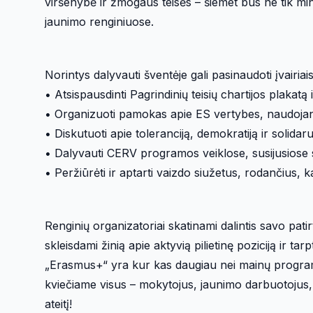
viršenybė ir žmogaus teisės – šiemet bus ne tik mi
jaunimo renginiuose.
Norintys dalyvauti šventėje gali pasinaudoti įvairia
• Atsispausdinti Pagrindinių teisių chartijos plaka
• Organizuoti pamokas apie ES vertybes, naudojant
• Diskutuoti apie toleranciją, demokratiją ir solid
• Dalyvauti CERV programos veiklose, susijusiose su
• Peržiūrėti ir aptarti vaizdo siužetus, rodančius
Renginių organizatoriai skatinami dalintis savo pat
skleisdami žinią apie aktyvią pilietinę poziciją ir ta
„Erasmus+“ yra kur kas daugiau nei mainų programa –
kviečiame visus – mokytojus, jaunimo darbuotojus, mo
ateitį!