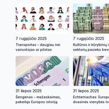
7 rugpjūčio 2025
7 rugpjūčio 2025
Transportas – daugiau nei
Kultūros ir kūrybinių 
vairuotojas ar pilotas
sektorių pasieks bev
eurų investicinė par
31 liepos 2025
31 liepos 2025
Šengenas – mažaskaimas,
Echternachas: Europ
pakeitęs Europos istoriją
dvasinės vienybės l