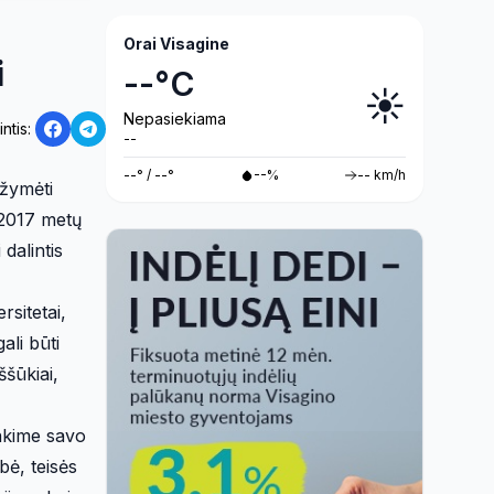
Orai Visagine
i
--°C
☀️
Nepasiekiama
intis:
--
--° / --°
--%
-- km/h
ažymėti
 2017 metų
dalintis
sitetai,
ali būti
ššūkiai,
nkime savo
bė, teisės