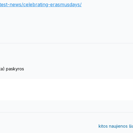
test-news/celebrating-erasmusdays/
eta) paskyros
kitos naujienos š