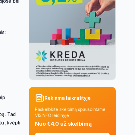
ijose bei
is:
aip
Reklama laikraštyje
Paskelbkite skelbimą spausdintame
pą. Tad
VISINFO leidinyje
tu įkvėpti
Nuo €4.0 už skelbimą