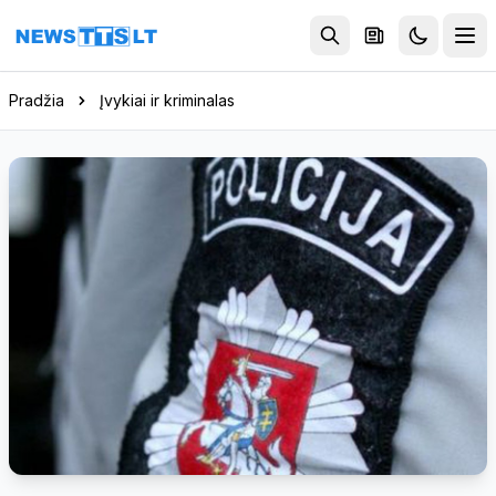
Eiti į turinį
Pradžia
Įvykiai ir kriminalas