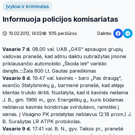
Įvykiai ir kriminalas
Informuoja policijos komisariatas
10.02.2012, 14:02
1015 peržiūros
Dalintis:
Vasario 7 d.
08.00 val. UAB „G4S“ apsaugos grupių
vadovas pranešė, kad aštriu daiktu subraižytas įmonei
priklausančio automobilio „Škoda Ieti“ variklio
dangtis.:::Žala 800 Lt. Gautas pareiškimas
Vasario 8 d.
19.47 val. kavinės - baro „Pas draugą“,
esančio Statybininkų g., barmenė pranešė, kad atėjęs
klientas trukdo dirbti. Nustatyta, kad iš kavinės neišeina
J. B., gim. 1966 m., gyv. Energetikų g., kuris būdamas
neblaivus kavinės koridoriuje svirduliavo, ramstėsi į
sienas. Į Visagino PK pristatytas neblaivus (2.18 prom.) J.
B. Surašytas LR ATPK protokolas.
Vasario 9 d.
17.41 val. B. N., gyv. Taikos pr., pranešė