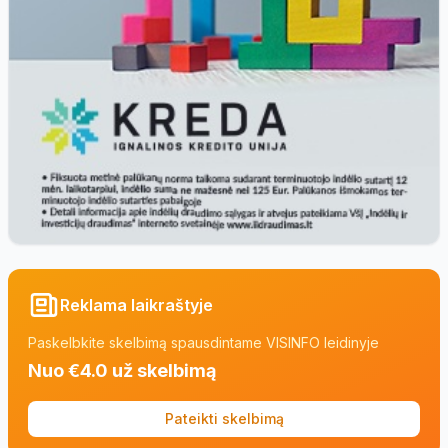
Reklama laikraštyje
Paskelbkite skelbimą spausdintame VISINFO leidinyje
Nuo €4.0 už skelbimą
Pateikti skelbimą