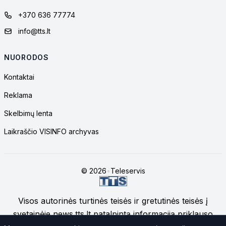
+370 636 77774
info@tts.lt
NUORODOS
Kontaktai
Reklama
Skelbimų lenta
Laikraščio VISINFO archyvas
© 2026
•
Teleservis
Visos autorinės turtinės teisės ir gretutinės teisės į
svetainėje news.tts.lt patalpintą informaciją priklauso