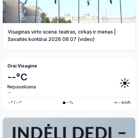
Visaginas virto scena: teatras, cirkas ir menas |
Savaitės kontūrai 2026 08 07 (video)
Orai Visagine
--°C
☀️
Nepasiekiama
--
--° / --°
--%
-- km/h