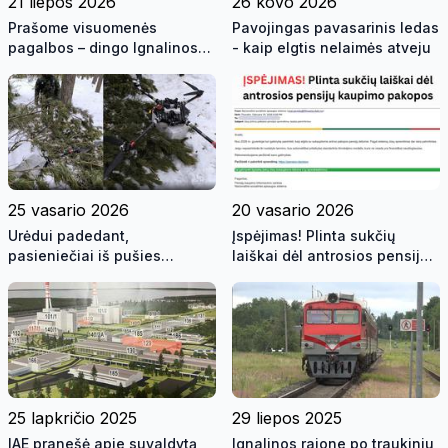
21 liepos 2026
26 kovo 2026
Prašome visuomenės
Pavojingas pavasarinis ledas
pagalbos – dingo Ignalinos
- kaip elgtis nelaimės atveju
rajono gyventojas
25 vasario 2026
20 vasario 2026
Urėdui padedant,
Įspėjimas! Plinta sukčių
pasieniečiai iš pušies
laiškai dėl antrosios pensijų
viršūnės iškėlė nutupdytą
kaupimo pakopos – raginame
droną su baltarusiškomis
gyventojus būti budrius
cigaretėmis
25 lapkričio 2025
29 liepos 2025
IAE pranešė apie suvaldytą
Ignalinos rajone po traukiniu