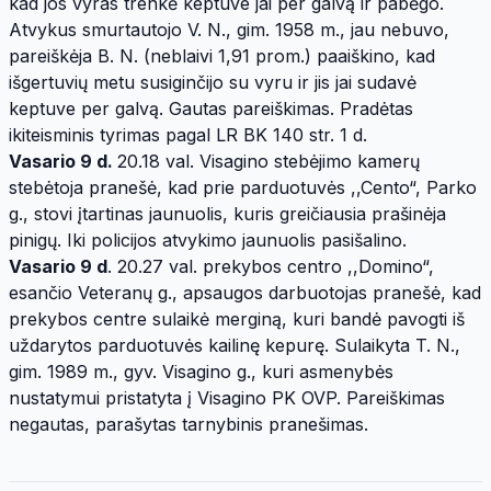
kad jos vyras trenkė keptuve jai per galvą ir pabėgo.
Atvykus smurtautojo V. N., gim. 1958 m., jau nebuvo,
pareiškėja B. N. (neblaivi 1,91 prom.) paaiškino, kad
išgertuvių metu susiginčijo su vyru ir jis jai sudavė
keptuve per galvą. Gautas pareiškimas. Pradėtas
ikiteisminis tyrimas pagal LR BK 140 str. 1 d.
Vasario 9 d.
20.18 val. Visagino stebėjimo kamerų
stebėtoja pranešė, kad prie parduotuvės ,,Cento“, Parko
g., stovi įtartinas jaunuolis, kuris greičiausia prašinėja
pinigų. Iki policijos atvykimo jaunuolis pasišalino.
Vasario 9 d
. 20.27 val. prekybos centro ,,Domino“,
esančio Veteranų g., apsaugos darbuotojas pranešė, kad
prekybos centre sulaikė merginą, kuri bandė pavogti iš
uždarytos parduotuvės kailinę kepurę. Sulaikyta T. N.,
gim. 1989 m., gyv. Visagino g., kuri asmenybės
nustatymui pristatyta į Visagino PK OVP. Pareiškimas
negautas, parašytas tarnybinis pranešimas.