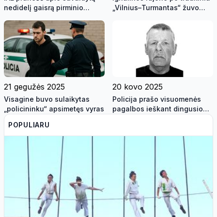
nedidelį gaisrą pirminio
„Vilnius–Turmantas“ žuvo
atliekų apdorojimo
vyras
komplekse
21 gegužės 2025
20 kovo 2025
Visagine buvo sulaikytas
Policija prašo visuomenės
„policininku“ apsimetęs vyras
pagalbos ieškant dingusio
vyro
POPULIARU