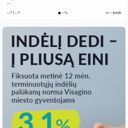
--
--° / --°
--%
-- km/h