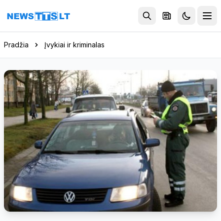
Eiti į turinį
Pradžia
Įvykiai ir kriminalas