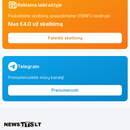
Reklama laikraštyje
Paskelbkite skelbimą spausdintame VISINFO leidinyje
Nuo €4.0 už skelbimą
Pateikti skelbimą
Telegram
Prenumeruokite mūsų kanalą!
Prenumeruoti