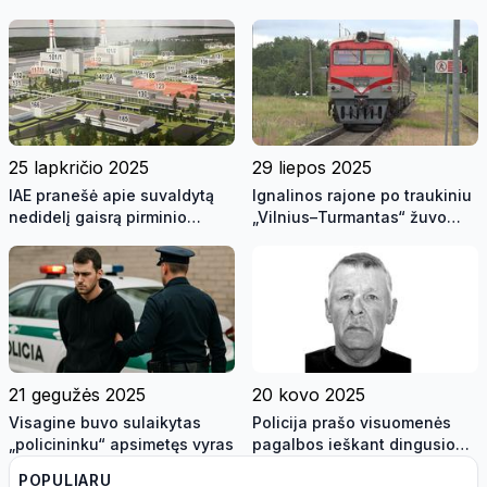
viršūnės iškėlė nutupdytą
kaupimo pakopos – raginame
droną su baltarusiškomis
gyventojus būti budrius
cigaretėmis
25 lapkričio 2025
29 liepos 2025
IAE pranešė apie suvaldytą
Ignalinos rajone po traukiniu
nedidelį gaisrą pirminio
„Vilnius–Turmantas“ žuvo
atliekų apdorojimo
vyras
komplekse
21 gegužės 2025
20 kovo 2025
Visagine buvo sulaikytas
Policija prašo visuomenės
„policininku“ apsimetęs vyras
pagalbos ieškant dingusio
vyro
POPULIARU