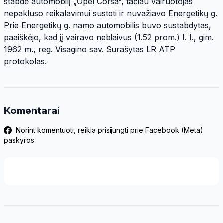
stabdė automobilį „Opel Corsa“, tačiau vairuotojas
nepakluso reikalavimui sustoti ir nuvažiavo Energetikų g.
Prie Energetikų g. namo automobilis buvo sustabdytas,
paaiškėjo, kad jį vairavo neblaivus (1.52 prom.) I. I., gim.
1962 m., reg. Visagino sav. Surašytas LR ATP
protokolas.
Komentarai
Norint komentuoti, reikia prisijungti prie Facebook (Meta)
paskyros