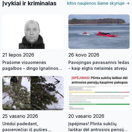
Įvykiai ir kriminalas
kitos naujienos šiame skyriuje →
21 liepos 2026
26 kovo 2026
Prašome visuomenės
Pavojingas pavasarinis ledas
pagalbos – dingo Ignalinos
- kaip elgtis nelaimės atveju
rajono gyventojas
25 vasario 2026
20 vasario 2026
Urėdui padedant,
Įspėjimas! Plinta sukčių
pasieniečiai iš pušies
laiškai dėl antrosios pensijų