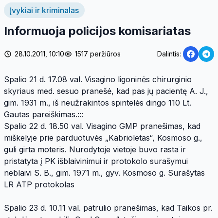
Įvykiai ir kriminalas
Informuoja policijos komisariatas
28.10.2011, 10:10
1517 peržiūros
Dalintis:
Spalio 21 d. 17.08 val. Visagino ligoninės chirurginio
skyriaus med. sesuo pranešė, kad pas jų pacientę A. J.,
gim. 1931 m., iš neužrakintos spintelės dingo 110 Lt.
Gautas pareiškimas.:::
Spalio 22 d. 18.50 val. Visagino GMP pranešimas, kad
miškelyje prie parduotuvės „Kabrioletas“, Kosmoso g.,
guli girta moteris. Nurodytoje vietoje buvo rasta ir
pristatyta į PK išblaivinimui ir protokolo surašymui
neblaivi S. B., gim. 1971 m., gyv. Kosmoso g. Surašytas
LR ATP protokolas
Spalio 23 d. 10.11 val. patrulio pranešimas, kad Taikos pr.