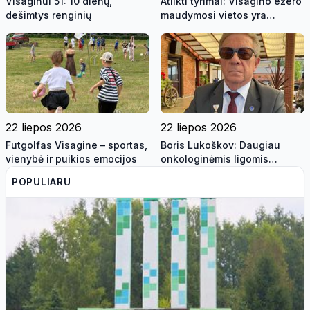
Visaginui 51: 10 dienų,
Atlikti tyrimai: Visagino ežero
dešimtys renginių
maudymosi vietos yra
saugios maudynėms
22 liepos 2026
22 liepos 2026
Futgolfas Visagine – sportas,
Boris Lukoškov: Daugiau
vienybė ir puikios emocijos
onkologinėmis ligomis
sergančių gyventojų galės
POPULIARU
gauti savivaldybės
materialinę paramą