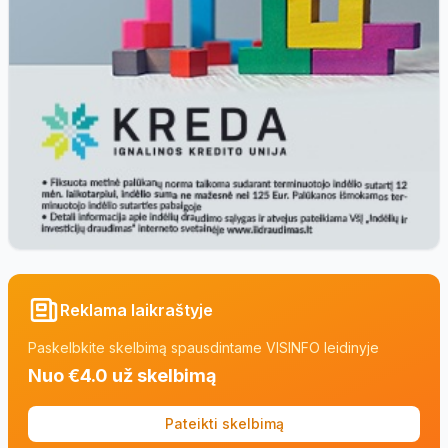
Reklama laikraštyje
Paskelbkite skelbimą spausdintame VISINFO leidinyje
Nuo €4.0 už skelbimą
Pateikti skelbimą