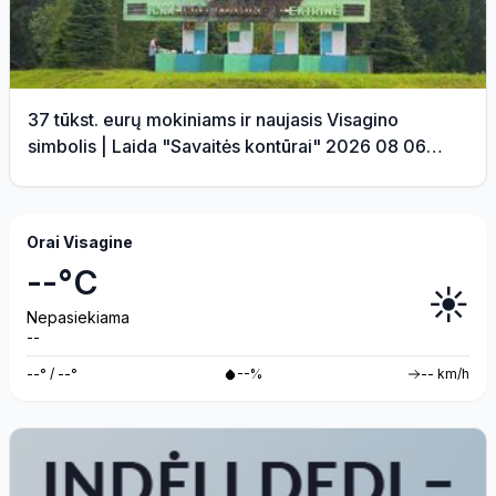
37 tūkst. eurų mokiniams ir naujasis Visagino
simbolis | Laida "Savaitės kontūrai" 2026 08 06
(video)
Orai Visagine
--°C
☀️
Nepasiekiama
--
--° / --°
--%
-- km/h