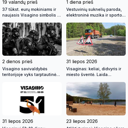
19 valandų prieš
1 diena prieš
37 tūkst. eurų mokiniams ir
Vestuvinių suknelių paroda,
naujasis Visagino simbolis |
elektroninė muzika ir sporto
Laida "Savaitės kontūrai"
žaidynės | Savaitės kontūrai
2026 08 06 (video)
2026 08 05 (video)
2 dienos prieš
31 liepos 2026
Visagino savivaldybės
Visaginas: keliai, didvyris ir
teritorijoje vyks tarptautinės
miesto šventė. Laida
pratybos „Baltic Shadow“
"Savaitės kontūrai" 2026 07
31 (video)
31 liepos 2026
23 liepos 2026