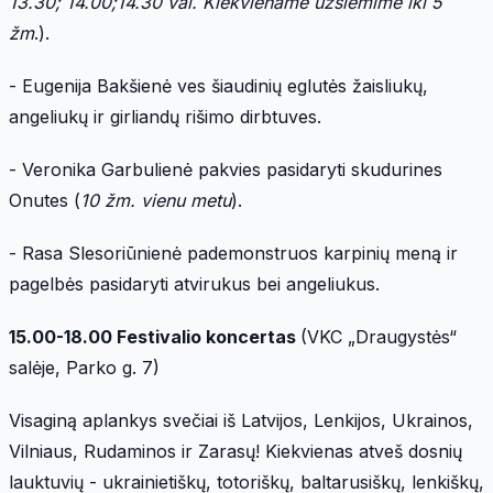
13.30; 14.00;14.30 val. Kiekviename u
žsiėmime iki 5
žm
.).
- Eugenija Bakšienė ves šiaudinių eglutės žaisliukų,
angeliukų ir girliandų rišimo dirbtuves.
- Veronika Garbulienė pakvies pasidaryti skudurines
Onutes (
10
ž
m. vienu metu
).
- Rasa Slesoriūnienė pademonstruos karpinių meną ir
pagelbės pasidaryti atvirukus bei angeliukus.
15.00-18.00 Festivalio koncertas
(VKC „Draugystės“
salėje, Parko g. 7)
Visaginą aplankys svečiai iš Latvijos, Lenkijos, Ukrainos,
Vilniaus, Rudaminos ir Zarasų! Kiekvienas atveš dosnių
lauktuvių - ukrainietiškų, totoriškų, baltarusiškų, lenkiškų,