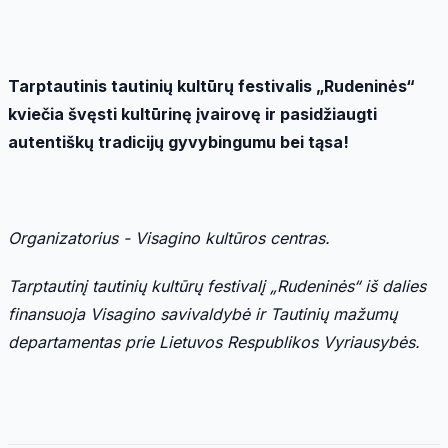
Tarptautinis tautinių kultūrų
festivalis
„Rudeninės“
kvie
čia švęsti kultūrinę į
vairov
ę
ir pasid
ž
iaugti
autenti
škų tradicijų gyvybingumu bei tąsa!
Organizatorius - Visagino kultūros centras.
Tarptautinį tautinių kultūrų
festival
į „Rudeninės“ iš dalies
finansuoja Visagino savivaldybė ir Tautinių mažumų
departamentas prie Lietuvos Respublikos Vyriausyb
ė
s.