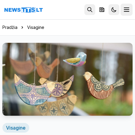
Eiti į turinį
Pradžia
Visagine
Visagine