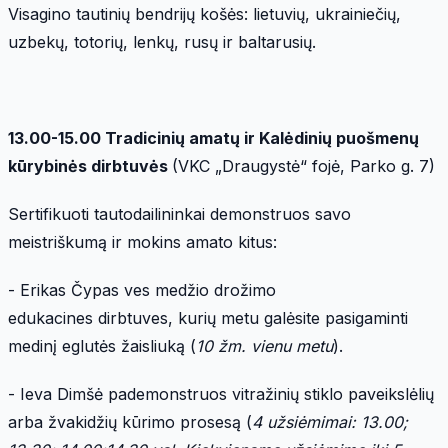
Visagino tautinių bendrijų košės: lietuvių, ukrainiečių,
uzbekų, totorių, lenkų, rusų ir baltarusių.
13.00-15.00 Tradicini
ų amatų ir Kalėdinių puošmenų
kūrybinės dirbtuvės
(VKC „Draugystė“ fojė, Parko g. 7)
Sertifikuoti tautodailininkai demonstruos savo
meistriškumą ir mokins amato kitus:
- Erikas Čypas ves medžio drožimo
edukacines dirbtuves, kurių metu galėsite pasigaminti
medinį eglutės žaisliuką (
10 ž
m. vienu metu
).
- Ieva Dimšė pademonstruos vitražinių stiklo paveikslėlių
arba žvakidžių kūrimo prosesą (
4 u
žsiė
mimai: 13.00;