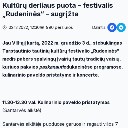
Kultūrų derliaus puota – festivalis
„Rudeninės“ – sugrįžta
02.12.2022, 12:30
990 peržiūros
Dalintis:
Jau VIII-
ąjį kartą, 2022 m. gruodžio 3 d., stebuklingas
Tarptautinio tautinių kultūrų festivalio „Rudeninės“
medis pabers spalvingų į
vairi
ų tautų tradicijų vaisių,
kuriuos pakvies
paskanauti
edukacinėse programose,
kulinarinio paveldo pristatyme ir koncerte.
11.30-13.30 val. Kulinarinio paveldo pristatymas
(Santarvės aikštė)
Santarvės aikštėje puoduose garuos ir ragauti vilios 7