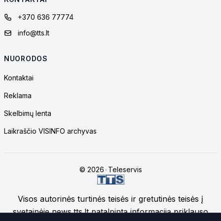
+370 636 77774
info@tts.lt
NUORODOS
Kontaktai
Reklama
Skelbimų lenta
Laikraščio VISINFO archyvas
© 2026
•
Teleservis
Visos autorinės turtinės teisės ir gretutinės teisės į
svetainėje news.tts.lt patalpintą informaciją priklauso