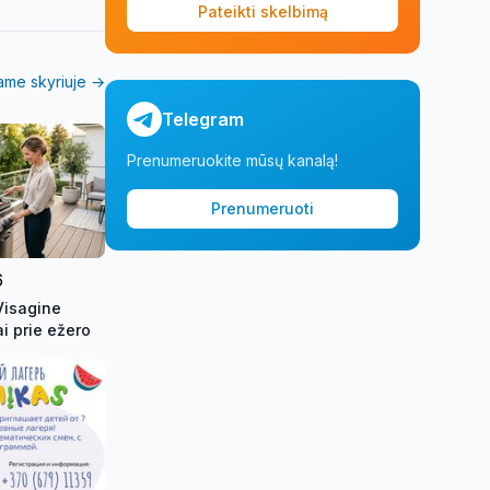
Pateikti skelbimą
iame skyriuje →
Telegram
Prenumeruokite mūsų kanalą!
Prenumeruoti
6
Visagine
i prie ežero