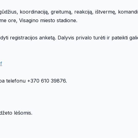
gūdžius, koordinaciją, greitumą, reakciją, ištvermę, komand
ame ore, Visagino miesto stadione.
yti registracijos anketą. Dalyvis privalo turėti ir pateikti gal
f
ba telefonu +370 610 39876.
džeto lėšomis.