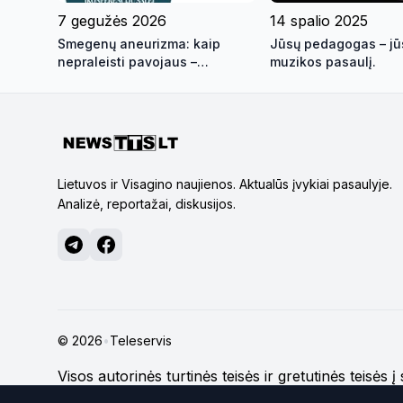
7 gegužės 2026
14 spalio 2025
Smegenų aneurizma: kaip
Jūsų pedagogas – jūs
nepraleisti pavojaus –
muzikos pasaulį.
profesoriaus paskaita
Visagine
Lietuvos ir Visagino naujienos. Aktualūs įvykiai pasaulyje.
Analizė, reportažai, diskusijos.
© 2026
•
Teleservis
Visos autorinės turtinės teisės ir gretutinės teisės 
nenurodyta kitaip.
Daugiau apie svetainės medžiag