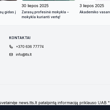
30 liepos 2025
3 liepos 2025
ų gidas į
Zarasų profesinė mokykla –
Akademiko vasaro
mokykla kurianti vertę!
KONTAKTAI
+370 636 77774
info@tts.lt
į svetainėje news.tts.lt patalpintą informaciją priklauso UAB
os naudojimą