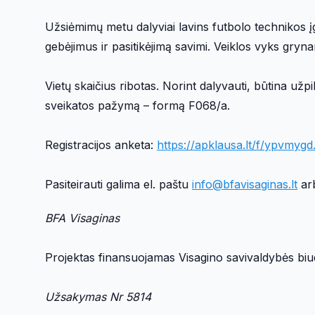
Užsiėmimų metu dalyviai lavins futbolo technikos į
gebėjimus ir pasitikėjimą savimi. Veiklos vyks gryn
Vietų skaičius ribotas. Norint dalyvauti, būtina užpild
sveikatos pažymą – formą F068/a.
Registracijos anketa:
https://apklausa.lt/f/ypvmygd.
Pasiteirauti galima el. paštu
info@bfavisaginas.lt
ar
BFA Visaginas
Projektas finansuojamas Visagino savivaldybės biu
Užsakymas Nr 5814