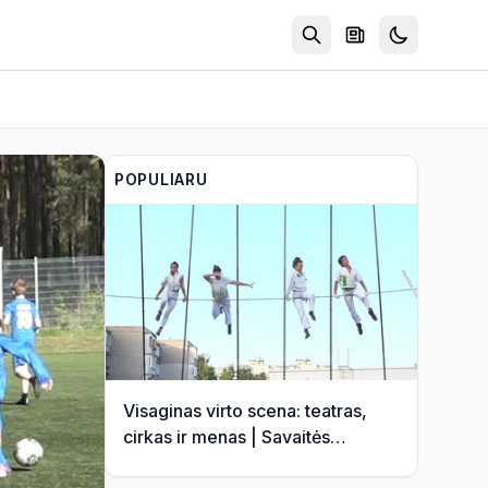
POPULIARU
Visaginas virto scena: teatras,
cirkas ir menas | Savaitės
kontūrai 2026 08 07 (video)