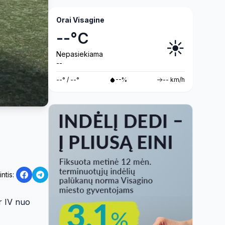
Orai Visagine
--°C
☀️
Nepasiekiama
--
--° / --°
--%
-- km/h
intis:
r IV nuo