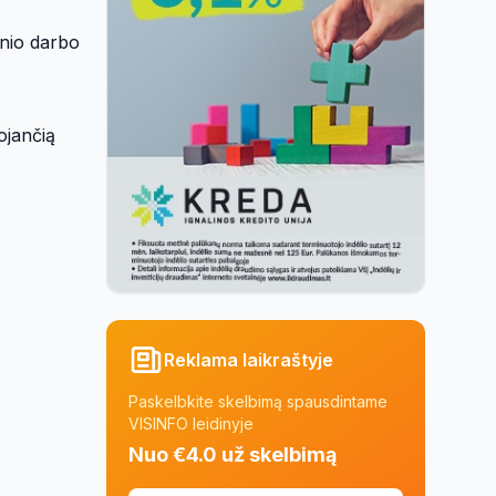
inio darbo
iojančią
Reklama laikraštyje
Paskelbkite skelbimą spausdintame
VISINFO leidinyje
Nuo €4.0 už skelbimą