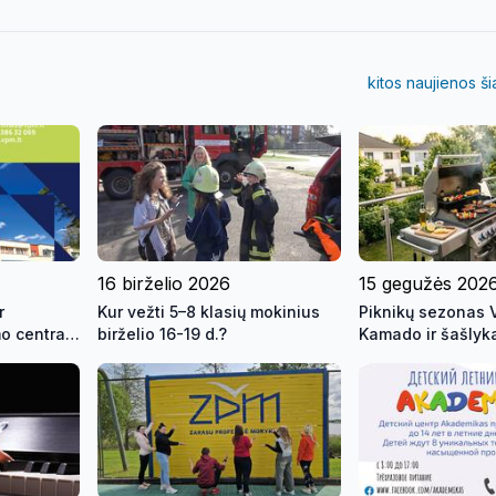
kitos naujienos š
16 birželio 2026
15 gegužės 202
r
Kur vežti 5–8 klasių mokinius
Piknikų sezonas 
o centras
birželio 16-19 d.?
Kamado ir šašlyka