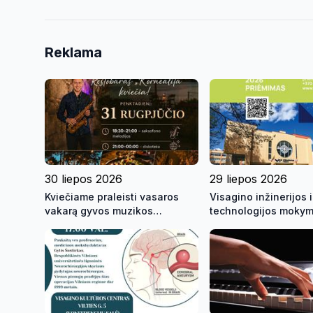
Reklama
30 liepos 2026
29 liepos 2026
Kviečiame praleisti vasaros
Visagino inžinerijos i
vakarą gyvos muzikos
technologijos mokym
skambesyje ant Visagino
kviečia mokytis
ežero kranto!