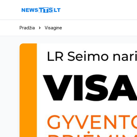
Eiti į turinį
Pradžia
Visagine