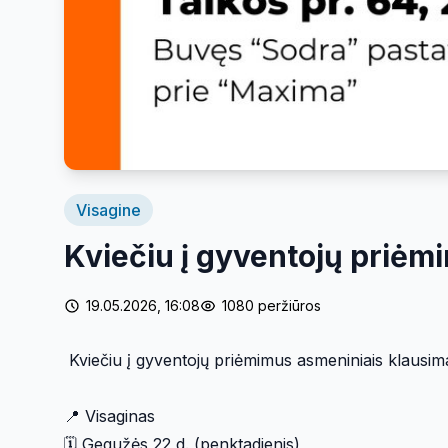
Visagine
Kviečiu į gyventojų priėm
19.05.2026, 16:08
1080 peržiūros
Kviečiu į gyventojų priėmimus asmeniniais klausima
📍 Visaginas
🗓️ Gegužės 22 d. (penktadienis)