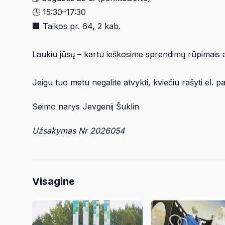
🕓 15:30–17:30
🏢 Taikos pr. 64, 2 kab.
Laukiu jūsų – kartu ieškosime sprendimų rūpimais a
Jeigu tuo metu negalite atvykti, kviečiu rašyti el. p
Seimo narys Jevgenij Šuklin
Užsakymas Nr 2026054
Visagine