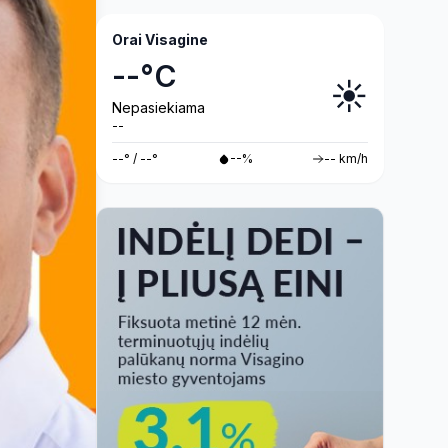
Orai Visagine
--°C
☀️
Nepasiekiama
--
--° / --°
--%
-- km/h