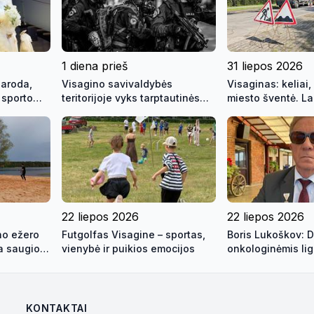
1 diena prieš
31 liepos 2026
paroda,
Visagino savivaldybės
Visaginas: keliai, 
 sporto
teritorijoje vyks tarptautinės
miesto šventė. La
kontūrai
pratybos „Baltic Shadow“
kontūrai" 2026 07
22 liepos 2026
22 liepos 2026
ino ežero
Futgolfas Visagine – sportas,
Boris Lukoškov: 
a saugios
vienybė ir puikios emocijos
onkologinėmis li
sergančių gyvent
gauti savivaldybė
paramą
KONTAKTAI