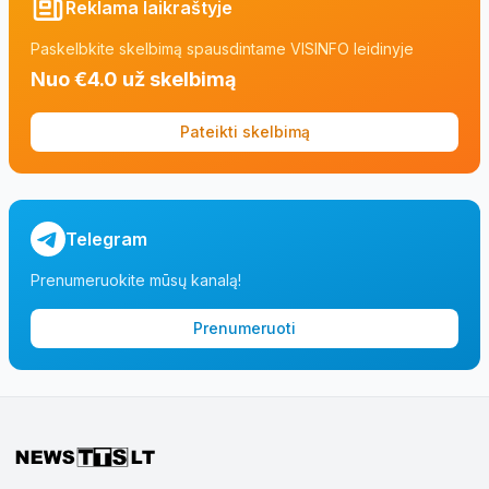
Reklama laikraštyje
Paskelbkite skelbimą spausdintame VISINFO leidinyje
Nuo €4.0 už skelbimą
Pateikti skelbimą
Telegram
Prenumeruokite mūsų kanalą!
Prenumeruoti