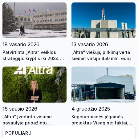
sprendimai miesto ateičiai
modulinių reaktorių
perspektyvas Lietuvoje
18 vasario 2026
13 vasario 2026
Patvirtinta „Altra“ veiklos
„Altra“ viešųjų pirkimų vertė
strategija: kryptis iki 2034 m.,
šiemet viršija 450 mln. eurų
vizija – iki 2100-ųjų
16 sausio 2026
4 gruodžio 2025
„Altra“ įvertinta visame
Kogeneracinės jėgainės
pasaulyje pripažintu
projektas Visagine: faktai,
geriausio darbdavio
kurie paneigia viešai
POPULIARU
sertifikatu
skleidžiamas interpretacijas