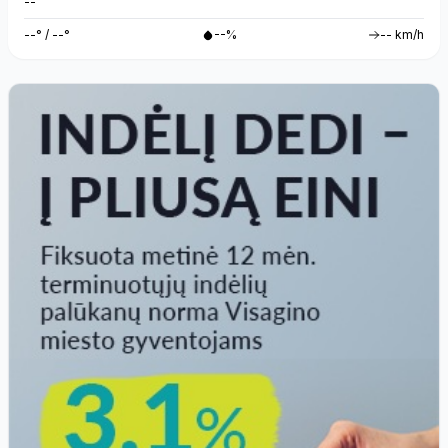
--
--° / --°
--%
-- km/h