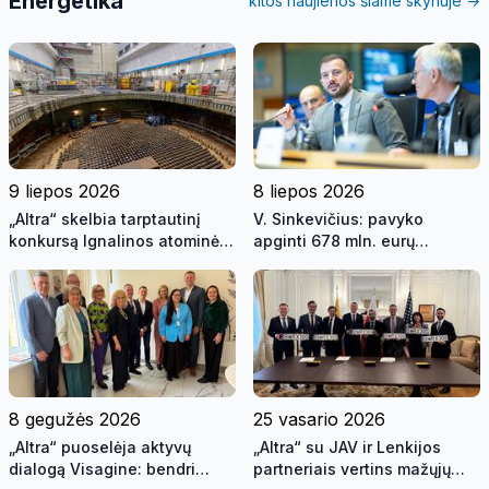
Energetika
kitos naujienos šiame skyriuje →
9 liepos 2026
8 liepos 2026
„Altra“ skelbia tarptautinį
V. Sinkevičius: pavyko
konkursą Ignalinos atominės
apginti 678 mln. eurų
elektrinės reaktorių šerdžių
Ignalinos AE uždarymui ir
išmontavimui
sustiprinti Lietuvos saugumo
garantijas
8 gegužės 2026
25 vasario 2026
„Altra“ puoselėja aktyvų
„Altra“ su JAV ir Lenkijos
dialogą Visagine: bendri
partneriais vertins mažųjų