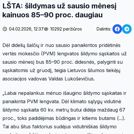
LŠTA: šildymas už sausio mėnesį
kainuos 85–90 proc. daugiau
04.02.2026, 12:37
10292 peržiūros
Dalintis:
Dėl didelių šalčių ir nuo sausio panaikintos pridėtinės
vertės mokesčio (PVM) lengvatos šildymo sąskaitos už
sausio mėnesį bus 85–90 proc. didesnės, palyginti su
sąskaitomis už gruodį, teigia Lietuvos šilumos tiekėjų
asociacijos vadovas Valdas Lukoševičius.
„Labai nepalankus mėnuo išaugino šildymo sąskaitas ir
panaikinta PVM lengvata. Dėl klimato sąlygų vidutinė
šildymo sąskaita 60 kv. metrų butui didėja maždaug 67
proc., toks padidėjimas būdingas ir kitiems butams (...).
Tai abu šitus faktorius sudėjus vidutiniškas šildymo