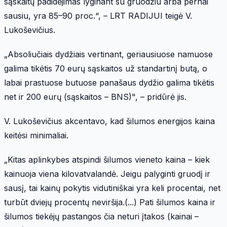
sąskaitų padidėjimas lyginant su gruodžiu arba pernai
sausiu, yra 85–90 proc.“, – LRT RADIJUI teigė V.
Lukoševičius.
„Absoliučiais dydžiais vertinant, geriausiuose namuose
galima tikėtis 70 eurų sąskaitos už standartinį butą, o
labai prastuose butuose panašaus dydžio galima tikėtis
net ir 200 eurų (sąskaitos – BNS)", – pridūrė jis.
V. Lukoševičius akcentavo, kad šilumos energijos kaina
keitėsi minimaliai.
„Kitas aplinkybes atspindi šilumos vieneto kaina – kiek
kainuoja viena kilovatvalandė. Jeigu palyginti gruodį ir
sausį, tai kainų pokytis vidutiniškai yra keli procentai, net
turbūt dviejų procentų neviršija.(...) Pati šilumos kaina ir
šilumos tiekėjų pastangos čia neturi įtakos (kainai –