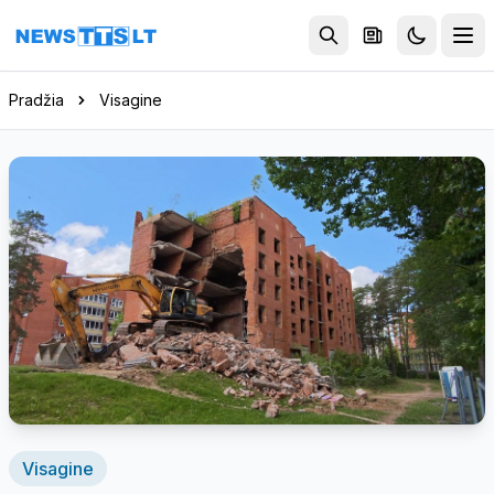
Eiti į turinį
Pradžia
Visagine
Visagine