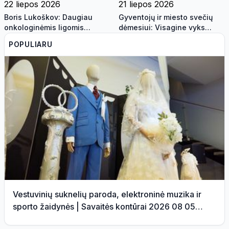
22 liepos 2026
21 liepos 2026
Boris Lukoškov: Daugiau
Gyventojų ir miesto svečių
onkologinėmis ligomis
dėmesiui: Visagine vyks
sergančių gyventojų galės
kompleksinės šaulių pratybos
POPULIARU
gauti savivaldybės
materialinę paramą
Vestuvinių suknelių paroda, elektroninė muzika ir
sporto žaidynės | Savaitės kontūrai 2026 08 05
(video)