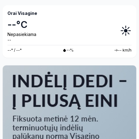
Orai Visagine
--°C
☀️
Nepasiekiama
--
--° / --°
--%
-- km/h