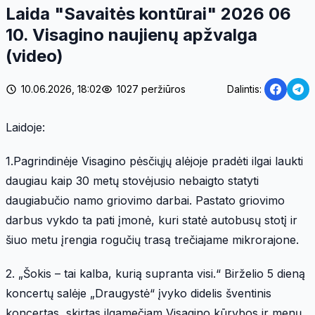
Laida "Savaitės kontūrai" 2026 06
10. Visagino naujienų apžvalga
(video)
10.06.2026, 18:02
1027 peržiūros
Dalintis:
Laidoje:
1.Pagrindinėje Visagino pėsčiųjų alėjoje pradėti ilgai laukti
daugiau kaip 30 metų stovėjusio nebaigto statyti
daugiabučio namo griovimo darbai. Pastato griovimo
darbus vykdo ta pati įmonė, kuri statė autobusų stotį ir
šiuo metu įrengia rogučių trasą trečiajame mikrorajone.
2. „Šokis – tai kalba, kurią supranta visi.“ Birželio 5 dieną
koncertų salėje „Draugystė“ įvyko didelis šventinis
koncertas, skirtas ilgamečiam Visagino kūrybos ir menų