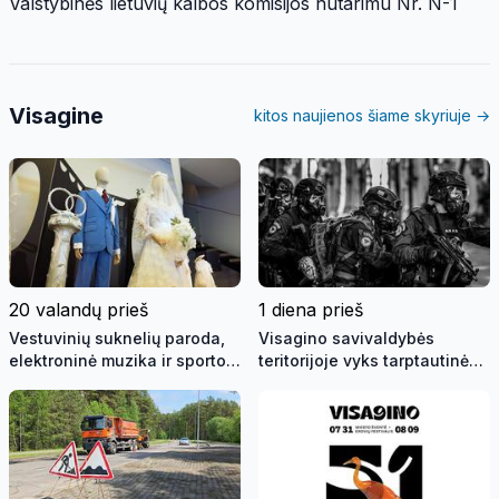
Valstybinės lietuvių kalbos komisijos nutarimu Nr. N-1
Visagine
kitos naujienos šiame skyriuje →
20 valandų prieš
1 diena prieš
Vestuvinių suknelių paroda,
Visagino savivaldybės
elektroninė muzika ir sporto
teritorijoje vyks tarptautinės
žaidynės | Savaitės kontūrai
pratybos „Baltic Shadow“
2026 08 05 (video)