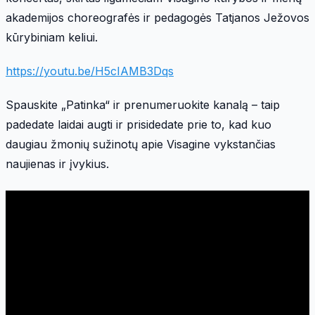
akademijos choreografės ir pedagogės Tatjanos Ježovos
kūrybiniam keliui.
https://youtu.be/H5cIAMB3Dqs
Spauskite „Patinka“ ir prenumeruokite kanalą – taip
padedate laidai augti ir prisidedate prie to, kad kuo
daugiau žmonių sužinotų apie Visagine vykstančias
naujienas ir įvykius.