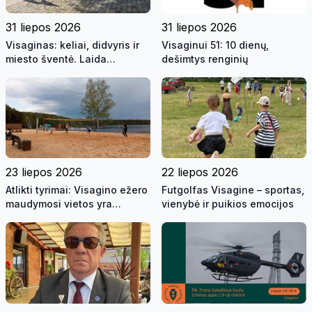
31 liepos 2026
31 liepos 2026
Visaginas: keliai, didvyris ir
Visaginui 51: 10 dienų,
miesto šventė. Laida
dešimtys renginių
"Savaitės kontūrai" 2026 07
31 (video)
23 liepos 2026
22 liepos 2026
Atlikti tyrimai: Visagino ežero
Futgolfas Visagine – sportas,
maudymosi vietos yra
vienybė ir puikios emocijos
saugios maudynėms