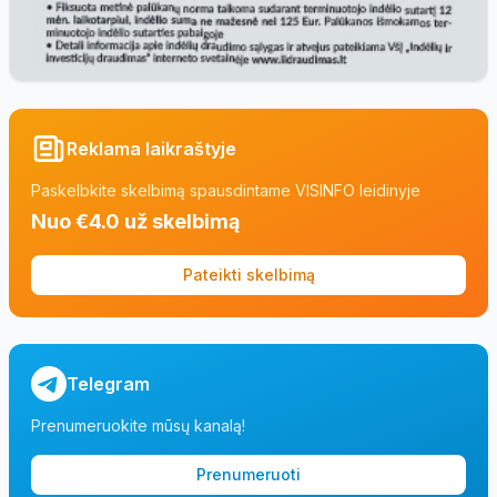
Reklama laikraštyje
Paskelbkite skelbimą spausdintame VISINFO leidinyje
Nuo €4.0 už skelbimą
Pateikti skelbimą
Telegram
Prenumeruokite mūsų kanalą!
Prenumeruoti