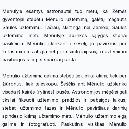
Mėnulyje esantys astronautai tuo metu, kai Žemės
gyventojai stebėtų Mėnulio užtemimą, galėtų mėgautis
Saulės užtemimu. Tačiau, skirtingai nei Žemėje, Saulės
užtemimo metu Mėnulyje aplinkos sąlygos stipriai
pasikeičia. Mėnuliui slenkant į šešėlį, jo paviršius per
kelias minutes atšąla net pora šimtų laipsnių, o užtemimui
pasibaigus taip pat sparčiai įkaista.
Mėnulio užtemimą galima stebėti tiek plika akimi, tiek per
žiūronus, tiek teleskopu. Šešėlis ant Mėnulio užslenka
visada iš kairės (rytinės) pusės. Astronomijos mėgėjai gali
tiksliai fiksuoti užtemimo pradžios ir pabaigos laikus,
stebėti užtemimo fazes ir Mėnulio paviršiaus darinių
spindesio kitimą užtemimo metu. Mėnulio užtemimo eigą
galima ir fotografuoti. Paskutinis visiškas Mėnulio