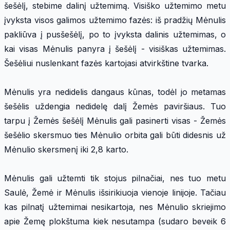
šešėlį, stebime dalinį užtemimą. Visiško užtemimo metu
įvyksta visos galimos užtemimo fazės: iš pradžių Mėnulis
pakliūva į pusšešėlį, po to įvyksta dalinis užtemimas, o
kai visas Mėnulis panyra į šešėlį - visiškas užtemimas.
Šešėliui nuslenkant fazės kartojasi atvirkštine tvarka.
Mėnulis yra nedidelis dangaus kūnas, todėl jo metamas
šešėlis uždengia nedidelę dalį Žemės paviršiaus. Tuo
tarpu į Žemės šešėlį Mėnulis gali pasinerti visas - Žemės
šešėlio skersmuo ties Mėnulio orbita gali būti didesnis už
Mėnulio skersmenį iki 2,8 karto.
Mėnulis gali užtemti tik stojus pilnačiai, nes tuo metu
Saulė, Žemė ir Mėnulis išsirikiuoja vienoje linijoje. Tačiau
kas pilnatį užtemimai nesikartoja, nes Mėnulio skriejimo
apie Žemę plokštuma kiek nesutampa (sudaro beveik 6