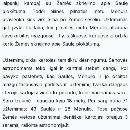
laipsnių kampą) su Žemės skriejimo apie Saulę
plokštuma. Todėl eilinės pilnaties metu Mėnulis
praslenka kiek virš arba po Žemės šešėliu. Užtemimas
gali įvykti tik tada, kai pilnaties metu Mėnulis atsiduria
savo orbitos mazguose - t.y. taškuose, kuriuose jo orbita
kerta Žemės skriejimo apie Saulę plokštumą.
Užtemimų ciklai kartojasi tam tikru dėsningumu. Senovės
astronomams teko ilgai ir kantriai stebėti dangų, kol
pavyko pastebėti, kad Saulės, Mėnulio ir jo orbitos
mazgų tarpusavio padėtys ir užtemimų tvarka dangaus
sferoje kartojasi vienodu periodu, kuris vadinamas saru.
Saro trukmė - daugiau kaip 18 metų. Per sarą būna 71
užtemimas: 43 Saulės ir 28 Mėnulio. Tose pačiose
Žemės vietose užtemimai identiškai kartojasi praėjus 3
sarams, rašoma astronomija.lt.