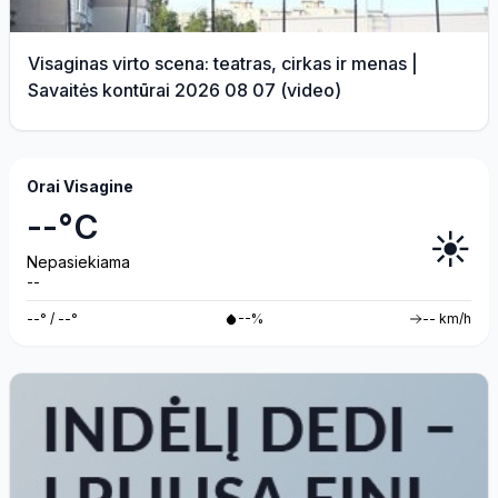
Visaginas virto scena: teatras, cirkas ir menas |
Savaitės kontūrai 2026 08 07 (video)
Orai Visagine
--°C
☀️
Nepasiekiama
--
--° / --°
--%
-- km/h