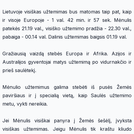
Lietuvoje visiškas užtemimas bus matomas taip pat, kaip
ir visoje Europoje - 1 val. 42 min. ir 57 sek. Mėnulis
patekės 21.19 val., visiško užtemimo pradžia - 22.30 val.,
pabaiga - 00.14 val. Dalinis užtemimas baigsis 01.19 val.
Gražiausią vaizdą stebės Europa ir Afrika. Azijos ir
Australijos gyventojai matys užtemimą po vidurnakčio ir
prieš saulėtekį.
Mėnulio užtemimus galima stebėti iš pusės Žemės
paviršiaus ir į specialią vietą, kaip Saulės užtemimo
metu, vykti nereikia.
Jei Mėnulis visiškai panyra į Žemės šešėlį, įvyksta
visiškas užtemimas. Jeigu Mėnulis tik kraštu kliudo