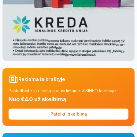
Reklama laikraštyje
Paskelbkite skelbimą spausdintame VISINFO leidinyje
Nuo €4.0 už skelbimą
Pateikti skelbimą