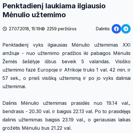
Penktadienį laukiama ilgiausio
Mėnulio užtemimo
27.07.2018, 15:19
2259 peržiūros
Dalintis:
Penktadienį vyks ilgiausias Mėnulio užtemimas XXI
amžiuje - nuo užtemimo pradžios iki pabaigos Mėnulis
Žemės šešėlyje išbus beveik 5 valandas. Visiško
užtemimo fazė Europoje ir Afrikoje truks 1 val. 42 min. ir
57 sek., o prieš visišką užtemimą ir po jo vyks daliniai
užtemimai.
Dalinis Mėnulio užtemimas prasidės nuo 19.14 val.,
bendrasis - 20.30 val. ir baigsis 22.13 val. Po to prasidėjęs
dalinis užtemimas baigsis 23.19 val., o geriausias laikas
grožėtis Mėnuliu bus 21.22 val.