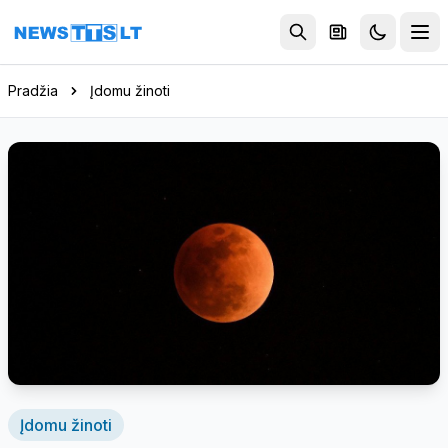
Eiti į turinį
Pradžia
Įdomu žinoti
Įdomu žinoti