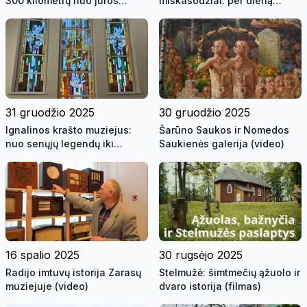
300 kilometrų nuo jūros
miškasodžiai: per dieną
(video)
pasodinta beveik 44 tūkst.
medelių
31 gruodžio 2025
30 gruodžio 2025
Ignalinos krašto muziejus:
Šarūno Saukos ir Nomedos
nuo senųjų legendų iki
Saukienės galerija (video)
šiuolaikinių ekspozicijų
(video)
16 spalio 2025
30 rugsėjo 2025
Radijo imtuvų istorija Zarasų
Stelmužė: šimtmečių ąžuolo ir
muziejuje (video)
dvaro istorija (filmas)