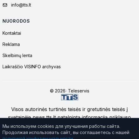
info@tts.lt
NUORODOS
Kontaktai
Reklama
Skelbimų lenta
Laikraščio VISINFO archyvas
© 2026
•
Teleservis
Visos autorinės turtinės teisės ir gretutinės teisės į
svetainėje news.tts.lt patalpintą informaciją priklauso
UAB "Telekomunikacinių technologijų servisas", jei
Мы используем cookies для улучшения работы сайта.
Продолжая использовать сайт, вы соглашаетесь с нашей
nenurodyta kitaip.
Daugiau apie svetainės medžiagos
политикой конфиденциальности
.