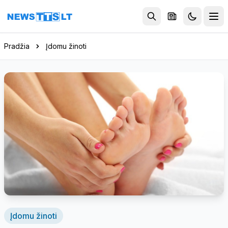
Eiti į turinį
Pradžia
Įdomu žinoti
Įdomu žinoti