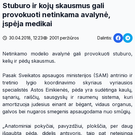
Stuburo ir kojų skausmus gali
provokuoti netinkama avalynė,
įspėja medikai
30.04.2018, 12:23
2001 peržiūros
Dalintis:
Netinkamo modelio avalynė gali provokuoti stuburo,
kelių ir pėdų skausmus.
Pasak Sveikatos apsaugos ministerijos (SAM) antrinio ir
tretinio lygio koordinavimo skyriaus vyriausios
specialistės Astos Einikienės, pėda yra sudėtinga kaulų,
sąnarių, raiščių, sausgyslių ir raumenų sistema, kuri
amortizuoja judesius einant ar bėgant, vidaus organus,
galvos bei nugaros smegenis apsaugodama nuo smūgių.
„Anatominiai pokyčiai, pavyzdžiui, plokščia, per daug
išgaubta pėda, didelis antsvoris, taip pat neteisinga