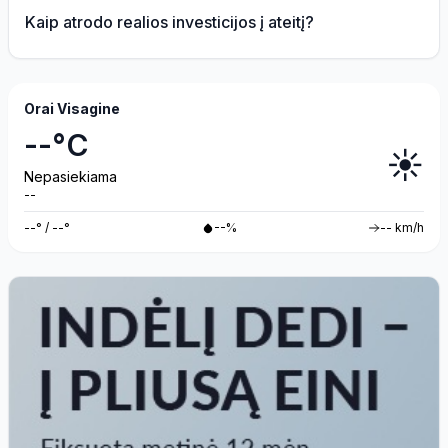
Kaip atrodo realios investicijos į ateitį?
Orai Visagine
--°C
☀️
Nepasiekiama
--
--° / --°
--%
-- km/h