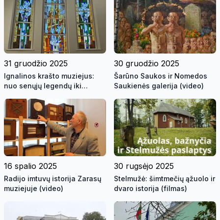
medelių
31 gruodžio 2025
30 gruodžio 2025
Ignalinos krašto muziejus:
Šarūno Saukos ir Nomedos
nuo senųjų legendų iki
Saukienės galerija (video)
šiuolaikinių ekspozicijų
(video)
16 spalio 2025
30 rugsėjo 2025
Radijo imtuvų istorija Zarasų
Stelmužė: šimtmečių ąžuolo ir
muziejuje (video)
dvaro istorija (filmas)