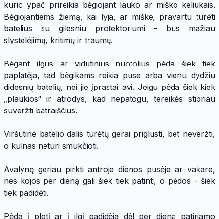
kurio ypač prireikia bėgiojant lauko ar miško keliukais.
Bėgiojantiems žiemą, kai lyja, ar miške, pravartu turėti
batelius su gilesniu protektoriumi - bus mažiau
slystelėjimų, kritimų ir traumų.
Bėgant ilgus ar vidutinius nuotolius pėda šiek tiek
paplatėja, tad bėgikams reikia puse arba vienu dydžiu
didesnių batelių, nei jie įprastai avi. Jeigu pėda šiek kiek
„plaukios“ ir atrodys, kad nepatogu, tereikės stipriau
suveržti batraiščius.
Viršutinė batelio dalis turėtų gerai priglusti, bet neveržti,
o kulnas neturi smukčioti.
Avalynę geriau pirkti antroje dienos pusėje ar vakare,
nes kojos per dieną gali šiek tiek patinti, o pėdos - šiek
tiek padidėti.
Pėda į plotį ar į ilgį padidėja dėl per dieną patiriamo