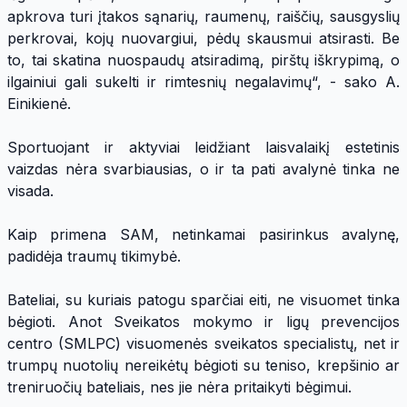
apkrova turi įtakos sąnarių, raumenų, raiščių, sausgyslių
perkrovai, kojų nuovargiui, pėdų skausmui atsirasti. Be
to, tai skatina nuospaudų atsiradimą, pirštų iškrypimą, o
ilgainiui gali sukelti ir rimtesnių negalavimų“, - sako A.
Einikienė.
Sportuojant ir aktyviai leidžiant laisvalaikį estetinis
vaizdas nėra svarbiausias, o ir ta pati avalynė tinka ne
visada.
Kaip primena SAM, netinkamai pasirinkus avalynę,
padidėja traumų tikimybė.
Bateliai, su kuriais patogu sparčiai eiti, ne visuomet tinka
bėgioti. Anot Sveikatos mokymo ir ligų prevencijos
centro (SMLPC) visuomenės sveikatos specialistų, net ir
trumpų nuotolių nereikėtų bėgioti su teniso, krepšinio ar
treniruočių bateliais, nes jie nėra pritaikyti bėgimui.