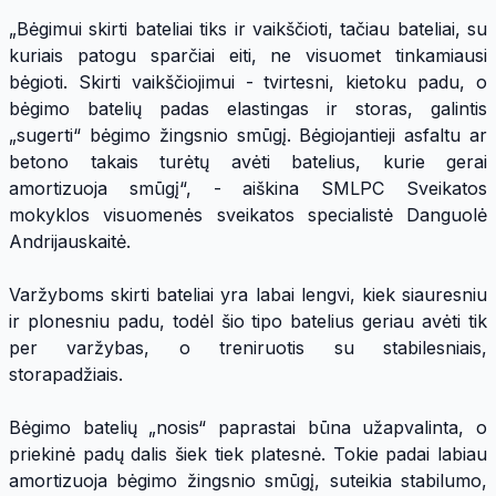
„Bėgimui skirti bateliai tiks ir vaikščioti, tačiau bateliai, su
kuriais patogu sparčiai eiti, ne visuomet tinkamiausi
bėgioti. Skirti vaikščiojimui - tvirtesni, kietoku padu, o
bėgimo batelių padas elastingas ir storas, galintis
„sugerti“ bėgimo žingsnio smūgį. Bėgiojantieji asfaltu ar
betono takais turėtų avėti batelius, kurie gerai
amortizuoja smūgį“, - aiškina SMLPC Sveikatos
mokyklos visuomenės sveikatos specialistė Danguolė
Andrijauskaitė.
Varžyboms skirti bateliai yra labai lengvi, kiek siauresniu
ir plonesniu padu, todėl šio tipo batelius geriau avėti tik
per varžybas, o treniruotis su stabilesniais,
storapadžiais.
Bėgimo batelių „nosis“ paprastai būna užapvalinta, o
priekinė padų dalis šiek tiek platesnė. Tokie padai labiau
amortizuoja bėgimo žingsnio smūgį, suteikia stabilumo,