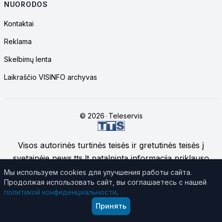
NUORODOS
Kontaktai
Reklama
Skelbimų lenta
Laikraščio VISINFO archyvas
© 2026
•
Teleservis
Visos autorinės turtinės teisės ir gretutinės teisės į
svetainėje news.tts.lt patalpintą informaciją priklauso
UAB "Telekomunikacinių technologijų servisas", jei
Мы используем cookies для улучшения работы сайта.
Продолжая использовать сайт, вы соглашаетесь с нашей
nenurodyta kitaip.
Daugiau apie svetainės medžiagos
политикой конфиденциальности
.
naudojimą
Принять