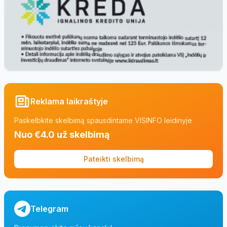
Reklama laikraštyje
Paskelbkite skelbimą spausdintame VISINFO leidinyje
Nuo €4.0 už skelbimą
Pateikti skelbimą
Telegram