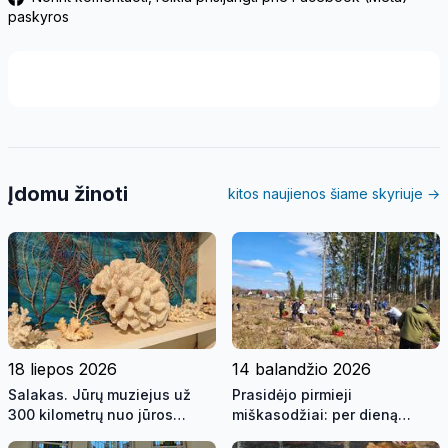
paskyros
Įdomu žinoti
kitos naujienos šiame skyriuje →
18 liepos 2026
14 balandžio 2026
Salakas. Jūrų muziejus už
Prasidėjo pirmieji
300 kilometrų nuo jūros
miškasodžiai: per dieną
(video)
pasodinta beveik 44 tūkst.