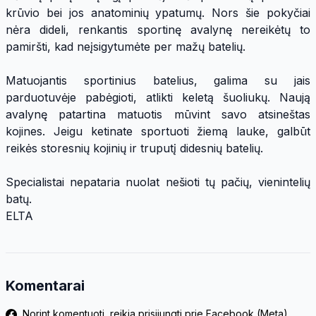
krūvio bei jos anatominių ypatumų. Nors šie pokyčiai
nėra dideli, renkantis sportinę avalynę nereikėtų to
pamiršti, kad neįsigytumėte per mažų batelių.
Matuojantis sportinius batelius, galima su jais
parduotuvėje pabėgioti, atlikti keletą šuoliukų. Naują
avalynę patartina matuotis mūvint savo atsineštas
kojines. Jeigu ketinate sportuoti žiemą lauke, galbūt
reikės storesnių kojinių ir truputį didesnių batelių.
Specialistai nepataria nuolat nešioti tų pačių, vienintelių
batų.
ELTA
Komentarai
Norint komentuoti, reikia prisijungti prie Facebook (Meta)