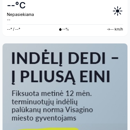
--°C
☀️
Nepasiekiama
--
--° / --°
--%
-- km/h