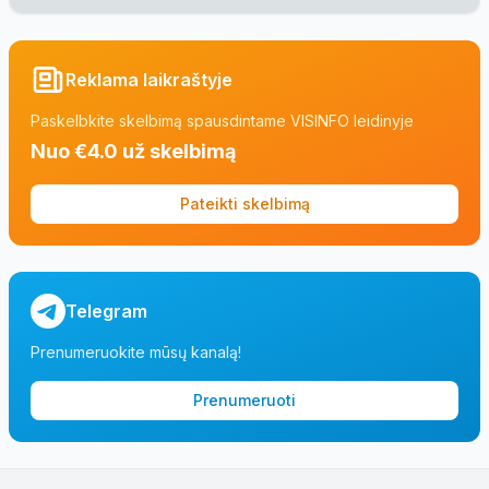
Reklama laikraštyje
Paskelbkite skelbimą spausdintame VISINFO leidinyje
Nuo €4.0 už skelbimą
Pateikti skelbimą
Telegram
Prenumeruokite mūsų kanalą!
Prenumeruoti