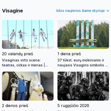
Visagine
kitos naujienos šiame skyriuje →
20 valandų prieš
1 diena prieš
Visaginas virto scena:
37 tūkst. eurų mokiniams ir
teatras, cirkas ir menas |
naujasis Visagino simbolis |
Savaitės kontūrai 2026 08 07
Laida "Savaitės kontūrai"
(video)
2026 08 06 (video)
2 dienos prieš
5 rugpjūčio 2026