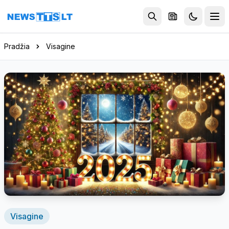
Eiti į turinį
Pradžia
Visagine
Visagine