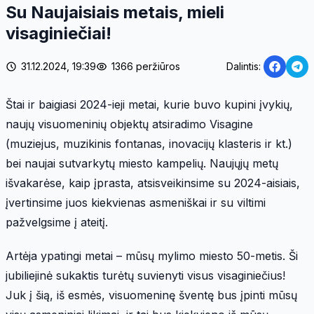
Su Naujaisiais metais, mieli
visaginiečiai!
31.12.2024, 19:39
1366 peržiūros
Dalintis:
Štai ir baigiasi 2024-ieji metai, kurie buvo kupini įvykių,
naujų visuomeninių objektų atsiradimo Visagine
(muziejus, muzikinis fontanas, inovacijų klasteris ir kt.)
bei naujai sutvarkytų miesto kampelių. Naujųjų metų
išvakarėse, kaip įprasta, atsisveikinsime su 2024-aisiais,
įvertinsime juos kiekvienas asmeniškai ir su viltimi
pažvelgsime į ateitį.
Artėja ypatingi metai – mūsų mylimo miesto 50-metis. Ši
jubiliejinė sukaktis turėtų suvienyti visus visaginiečius!
Juk į šią, iš esmės, visuomeninę šventę bus įpinti mūsų