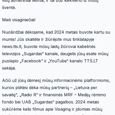
visų asmeniniai likimai, ir tai bus kiekvieno iš mūsų
šventė.
Mieli visaginiečiai!
Nuoširdžiai dėkojame, kad 2024 metais buvote kartu su
mumis! Jūs skaitėte ir žiūrėjote mus tinklalapyje
news.tts.lt, buvote mūsų laidų žiūrovai kabelinės
televizijos „Sugardas“ kanale, daugelis jūsų esate mūsų
puslapio „Facebook“ ir „YouTube“ kanalo TTS.LT
sekėjai.
Ačiū už jūsų dėmesį mūsų informacinėms platformoms,
kurios plėtėsi dėka mūsų partnerių – „Lietuva per
savaitę“, „Radio R“ ir finansinės MRF – Medijų rėmimo
fondo bei UAB „Sugardas“ pagalbos. 2024 metais
sukūrėme kelis filmus apie Visaginą ir įdomias mūsų