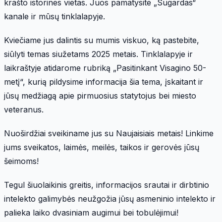
krašto istorines vietas. Juos pamatysite „Sugardas“
kanale ir mūsų tinklalapyje.
Kviečiame jus dalintis su mumis viskuo, ką pastebite,
siūlyti temas siužetams 2025 metais. Tinklalapyje ir
laikraštyje atidarome rubriką „Pasitinkant Visagino 50-
metį“, kurią pildysime informacija šia tema, įskaitant ir
jūsų medžiagą apie pirmuosius statytojus bei miesto
veteranus.
Nuoširdžiai sveikiname jus su Naujaisiais metais! Linkime
jums sveikatos, laimės, meilės, taikos ir gerovės jūsų
šeimoms!
Tegul šiuolaikinis greitis, informacijos srautai ir dirbtinio
intelekto galimybės neužgožia jūsų asmeninio intelekto ir
palieka laiko dvasiniam augimui bei tobulėjimui!