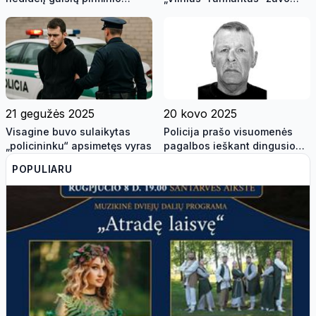
atliekų apdorojimo
vyras
komplekse
21 gegužės 2025
20 kovo 2025
Visagine buvo sulaikytas
Policija prašo visuomenės
„policininku“ apsimetęs vyras
pagalbos ieškant dingusio
vyro
POPULIARU