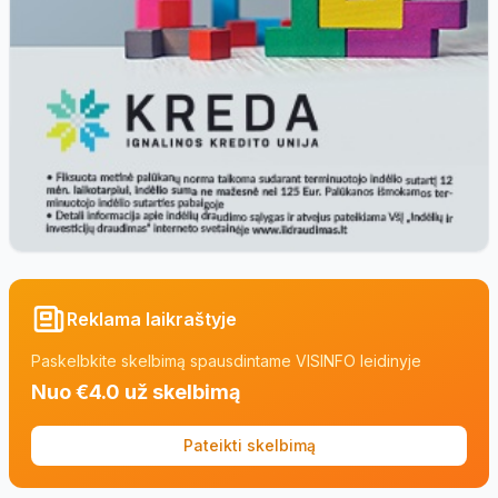
Reklama laikraštyje
Paskelbkite skelbimą spausdintame VISINFO leidinyje
Nuo €4.0 už skelbimą
Pateikti skelbimą