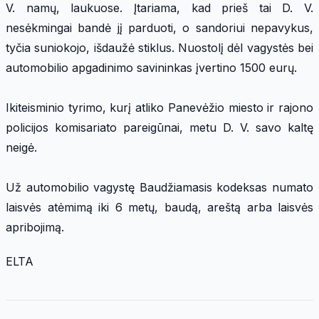
V. namų, laukuose. Įtariama, kad prieš tai D. V.
nesėkmingai bandė jį parduoti, o sandoriui nepavykus,
tyčia suniokojo, išdaužė stiklus. Nuostolį dėl vagystės bei
automobilio apgadinimo savininkas įvertino 1500 eurų.
Ikiteisminio tyrimo, kurį atliko Panevėžio miesto ir rajono
policijos komisariato pareigūnai, metu D. V. savo kaltę
neigė.
Už automobilio vagystę Baudžiamasis kodeksas numato
laisvės atėmimą iki 6 metų, baudą, areštą arba laisvės
apribojimą.
ELTA