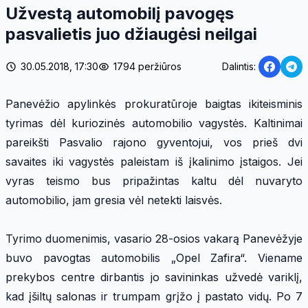
Užvestą automobilį pavogęs
pasvalietis juo džiaugėsi neilgai
30.05.2018, 17:30
1794 peržiūros
Dalintis:
Panevėžio apylinkės prokuratūroje baigtas ikiteisminis
tyrimas dėl kuriozinės automobilio vagystės. Kaltinimai
pareikšti Pasvalio rajono gyventojui, vos prieš dvi
savaites iki vagystės paleistam iš įkalinimo įstaigos. Jei
vyras teismo bus pripažintas kaltu dėl nuvaryto
automobilio, jam gresia vėl netekti laisvės.
Tyrimo duomenimis, vasario 28-osios vakarą Panevėžyje
buvo pavogtas automobilis „Opel Zafira“. Viename
prekybos centre dirbantis jo savininkas užvedė variklį,
kad įšiltų salonas ir trumpam grįžo į pastato vidų. Po 7