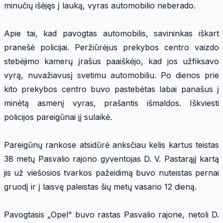
minučių išėjęs į lauką, vyras automobilio neberado.
Apie tai, kad pavogtas automobilis, savininkas iškart
pranešė policijai. Peržiūrėjus prekybos centro vaizdo
stebėjimo kamerų įrašus paaiškėjo, kad jos užfiksavo
vyrą, nuvažiavusį svetimu automobiliu. Po dienos prie
kito prekybos centro buvo pastebėtas labai panašus į
minėtą asmenį vyras, prašantis išmaldos. Iškviesti
policijos pareigūnai jį sulaikė.
Pareigūnų rankose atsidūrė anksčiau kelis kartus teistas
38 metų Pasvalio rajono gyventojas D. V. Pastarąjį kartą
jis už viešosios tvarkos pažeidimą buvo nuteistas pernai
gruodį ir į laisvę paleistas šių metų vasario 12 dieną.
Pavogtasis „Opel“ buvo rastas Pasvalio rajone, netoli D.