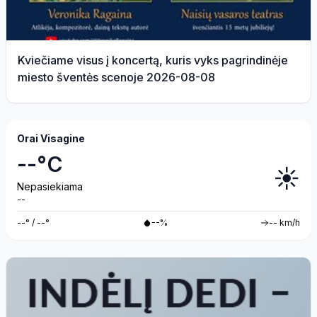
Kviečiame visus į koncertą, kuris vyks pagrindinėje
miesto šventės scenoje 2026-08-08
Orai Visagine
--°C
☀️
Nepasiekiama
--
--° / --°
--%
-- km/h