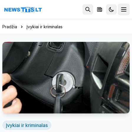
Eiti į turinį
Pradžia
Įvykiai ir kriminalas
Įvykiai ir kriminalas