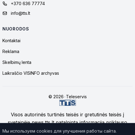
+370 636 77774
info@tts.lt
NUORODOS
Kontaktai
Reklama
Skelbimų lenta
Laikraščio VISINFO archyvas
© 2026
•
Teleservis
Visos autorinės turtinės teisės ir gretutinės teisės į
svetainėje news.tts.lt patalpintą informaciją priklauso
UAB "Telekomunikacinių technologijų servisas", jei
Мы используем cookies для улучшения работы сайта.