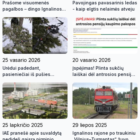
Prašome visuomenės
Pavojingas pavasarinis ledas
pagalbos – dingo Ignalinos
- kaip elgtis nelaimės atveju
rajono gyventojas
25 vasario 2026
20 vasario 2026
Urėdui padedant,
Įspėjimas! Plinta sukčių
pasieniečiai iš pušies
laiškai dėl antrosios pensijų
viršūnės iškėlė nutupdytą
kaupimo pakopos – raginame
droną su baltarusiškomis
gyventojus būti budrius
cigaretėmis
25 lapkričio 2025
29 liepos 2025
IAE pranešė apie suvaldytą
Ignalinos rajone po traukiniu
nedidelį gaisrą pirminio
„Vilnius–Turmantas“ žuvo