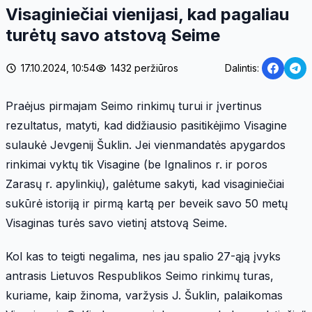
Visaginiečiai vienijasi, kad pagaliau
turėtų savo atstovą Seime
17.10.2024, 10:54
1432 peržiūros
Dalintis:
Praėjus pirmajam Seimo rinkimų turui ir įvertinus
rezultatus, matyti, kad didžiausio pasitikėjimo Visagine
sulaukė Jevgenij Šuklin. Jei vienmandatės apygardos
rinkimai vyktų tik Visagine (be Ignalinos r. ir poros
Zarasų r. apylinkių), galėtume sakyti, kad visaginiečiai
sukūrė istoriją ir pirmą kartą per beveik savo 50 metų
Visaginas turės savo vietinį atstovą Seime.
​Kol kas to teigti negalima, nes jau spalio 27-ąją įvyks
antrasis Lietuvos Respublikos Seimo rinkimų turas,
kuriame, kaip žinoma, varžysis J. Šuklin, palaikomas