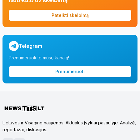
Nuo €4.0 už skelbimą
Pateikti skelbimą
Telegram
Prenumeruokite mūsų kanalą!
Prenumeruoti
Lietuvos ir Visagino naujienos. Aktualūs įvykiai pasaulyje. Analizė,
reportažai, diskusijos.