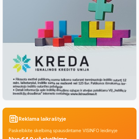
Reklama laikraštyje
Paskelbkite skelbimą spausdintame VISINFO leidinyje