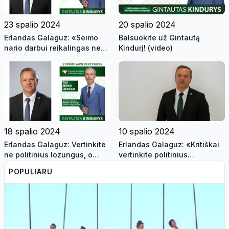
23 spalio 2024
20 spalio 2024
Erlandas Galaguz: «Seimo
Balsuokite už Gintautą
nario darbui reikalingas ne
Kindurį! (video)
išorinis patrauklumas ir
sporto pergalės…»
18 spalio 2024
10 spalio 2024
Erlandas Galaguz: Vertinkite
Erlandas Galaguz: «Kritiškai
ne politinius lozungus, o
vertinkite politinius
daugiametę veiklą mūsų
lozungus» (video)
POPULIARU
miesto labui!