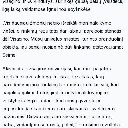
Visagino, ir G. Kindurys, surinkęs gausą balsų „valstiečių“
ilgą laiką valdomose Ignalinos apylinkėse.
​„Vis daugiau žmonių nebijo išreikšti man palaikymo
viešai, o rinkimų rezultatai dar labiau įpareigoja stengtis
dėl Visagino. Mūsų unikalus miestas, turintis branduolinį
objektą, jau seniai nusipelnė būti tinkamai atstovaujamas
Seime.
Akivaizdu – visaginiečiai vienijasi, kad mes pagaliau
turėtume savo atstovą. Ir tikrai, rezultatas, kurį
parodėmepirmojo rinkimų turo metu, suteikia viltį, kad
pagaliau galime būti išgirsti ir netyliai atstovaujami
valstybiniu lygiu, o dar – kad mūsų gyventojai
nepasiduoda skambiems pareiškimams ir svetimiems
pažadams. Didžiausias ačiū kiekvienam – už istorinį
balsą, vedantį mūsų miestą į ateitį“, – rinkimų rezultatus