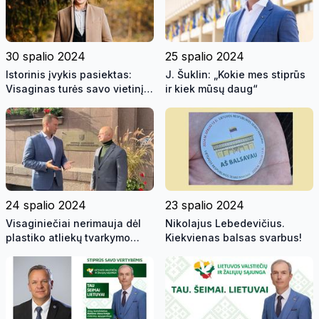
30 spalio 2024
25 spalio 2024
Istorinis įvykis pasiektas:
J. Šuklin: „Kokie mes stiprūs
Visaginas turės savo vietinį
ir kiek mūsų daug“
atstovą Seime
24 spalio 2024
23 spalio 2024
Visaginiečiai nerimauja dėl
Nikolajus Lebedevičius.
plastiko atliekų tvarkymo
Kiekvienas balsas svarbus!
įmonės planų įsikurti
savivaldybės teritorijoje