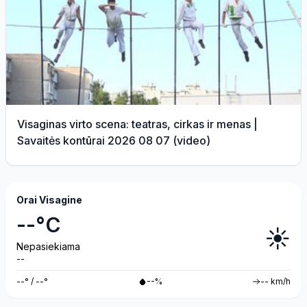
Visaginas virto scena: teatras, cirkas ir menas |
Savaitės kontūrai 2026 08 07 (video)
Orai Visagine
--°C
☀️
Nepasiekiama
--
--° / --°
--%
-- km/h