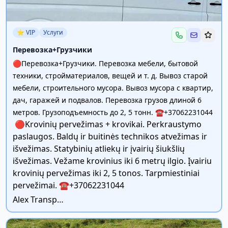
⭐ VIP
Услуги
Перевозка+Грузчики
🔴Перевозка+Грузчики. Перевозка мебели, бытовой
техники, стройматериалов, вещей и т. д. Вывоз старой
мебели, строительного мусора. Вывоз мусора с квартир,
дач, гаражей и подвалов. Перевозка грузов длиной 6
метров. Грузоподъемность до 2, 5 тонн. ☎️+37062231044
🔴Krovinių pervežimas + krovikai. Perkraustymo
paslaugos. Baldų ir buitinės technikos atvežimas ir
išvežimas. Statybinių atliekų ir įvairių šiukšlių
išvežimas. Vežame krovinius iki 6 metrų ilgio. Įvairiu
krovinių pervežimas iki 2, 5 tonos. Tarpmiestiniai
pervežimai. ☎️+37062231044
Alex Transport