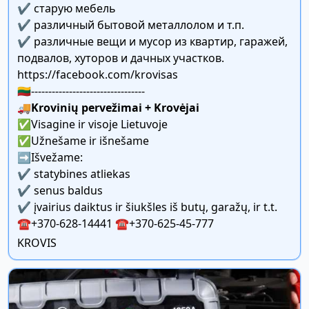
✔️ старую мебель
✔️ различный бытовой металлолом и т.п.
✔️ различные вещи и мусор из квартир, гаражей,
подвалов, хуторов и дачных участков.
https://facebook.com/krovisas
🇱🇹---------------------------------
🚚
Krovinių pervežimai + Krovėjai
✅️Visagine ir visoje Lietuvoje
✅️Užnešame ir išnešame
➡️Išvežame:
✔️ statybines atliekas
✔️ senus baldus
✔️ įvairius daiktus ir šiukšles iš butų, garažų, ir t.t.
☎️+370-628-14441 ☎️+370-625-45-777
KROVIS