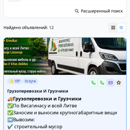
Расширенный поиск
Найдено объявлений:
12
⭐ VIP
Услуги
Грузоперевозки И Грузчики
🚚
Грузоперевозки и Грузчики
✅️По Висагинасу и всей Литве
✅️Заносим и выносим крупногабаритные вещи
➡️Вывозим:
✔️ строительный мусор