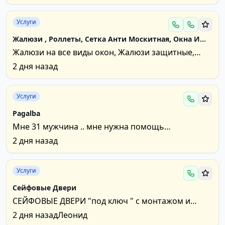
Зарасай,...
Услуги
Жалюзи , Роллеты, Сетка Анти Москитная, Окна И
Двери Из Пластика. Тел: 0 615 49282
Жалюзи на все виды окон, Жалюзи защитные,
Ролеты ( в том числе и “ День – Ночь''), Сетка...
2 дня назад
Услуги
Pagalba
Мне 31 мужчина .. мне нужна помощь
матеряльная днньгами ... на продукты и так далее
2 дня назад
.. даю свой...
Услуги
Сейфовые Двери
СЕЙФОВЫЕ ДВЕРИ "под ключ " с монтажом и
Внутренней отделкой откосов! Большой выбор
2 дня назад
Леонид