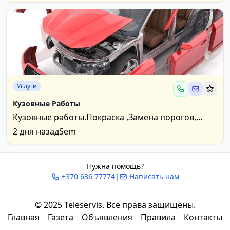
цветов и замков!...
Услуги
Кузовные Работы
Кузовные работы.Покраска ,Замена порогов,
Сварочные работы любой сложность
2 дня назад
Sem
.Антикоррозийное...
Нужна помощь?
+370 636 77774
|
Написать нам
© 2025 Teleservis. Все права защищены.
Главная
Газета
Объявления
Правила
Контакты