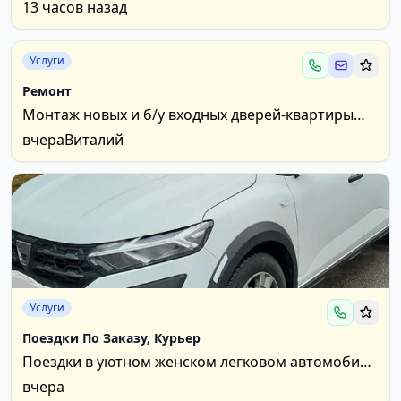
пол года вперед т 0 626 27 826
13 часов назад
Услуги
Ремонт
Монтаж новых и б/у входных дверей-квартиры
дачи подвалы. В наличии двери для подвальных
вчера
Виталий
кладовых и...
Услуги
Поездки По Заказу, Курьер
Поездки в уютном женском легковом автомобиле
по предварительному заказу: дачи, бани,
вчера