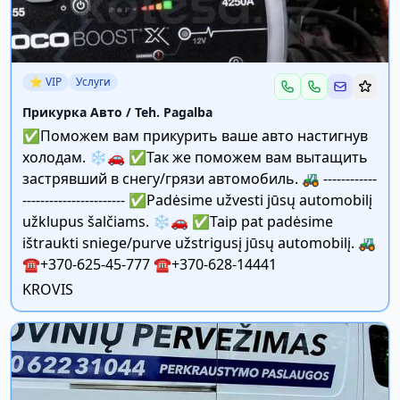
⭐ VIP
Услуги
Прикурка Авто / Teh. Pagalba
✅️Поможем вам прикурить ваше авто настигнув
холодам. ❄️🚗 ✅️Так же поможем вам вытащить
застрявший в снегу/грязи автомобиль. 🚜 ------------
--------‐-----‐------‐- ✅️Padėsime užvesti jūsų automobilį
užklupus šalčiams. ❄️🚗 ✅️Taip pat padėsime
ištraukti sniege/purve užstrigusį jūsų automobilį. 🚜
☎️+370-625-45-777 ☎️+370-628-14441
KROVIS