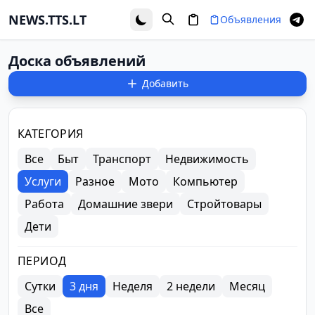
Перейти к основному содержимому
NEWS.TTS.LT
Объявления
Доска объявлений
Добавить
Фильтры объявлений
КАТЕГОРИЯ
Все
Быт
Транспорт
Недвижимость
Услуги
Разное
Мото
Компьютер
Работа
Домашние звери
Стройтовары
Дети
ПЕРИОД
Сутки
3 дня
Неделя
2 недели
Месяц
Все