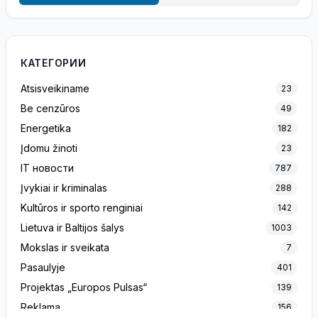
КАТЕГОРИИ
Atsisveikiname
23
Be cenzūros
49
Energetika
182
Įdomu žinoti
23
IT новости
787
Įvykiai ir kriminalas
288
Kultūros ir sporto renginiai
142
Lietuva ir Baltijos šalys
1003
Mokslas ir sveikata
7
Pasaulyje
401
Projektas „Europos Pulsas“
139
Reklama
156