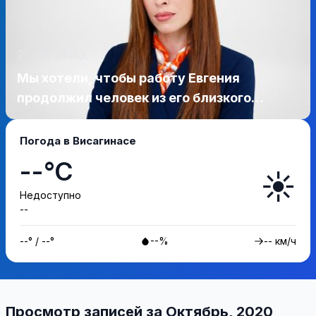
21 час назад
Мы хотели, чтобы работу Евгения
продолжил человек из его близкого
окружения — Висагинское отделение
Либерального движения
Погода в Висагинасе
--°C
☀️
Недоступно
--
--° / --°
--%
-- км/ч
Просмотр записей за Октябрь, 2020