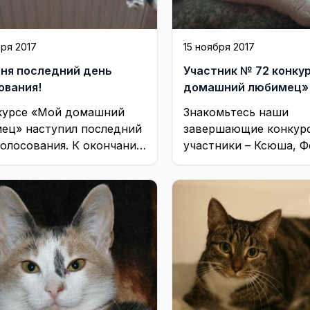
бря 2017
15 ноября 2017
ня последний день
Участник № 72 конку
ования!
домашний любимец»
курсе «Мой домашний
Знакомьтесь наши
ец» наступил последний
завершающие конкур
голосования. К окончанию
участники – Ксюша, Ф
танет известен
Клайд
итель