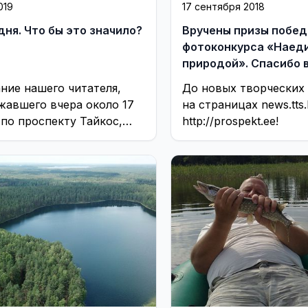
019
17 сентября 2018
дня. Что бы это значило?
Вручены призы побе
фотоконкурса «Наеди
природой». Спасибо всем
участникам!
ние нашего читателя,
До новых творческих
жавшего вчера около 17
на страницах news.tts.l
 по проспекту Тайкос,
http://prospekt.ee!
ек предмет одежды
о цвета