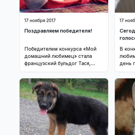
17 ноября 2017
17 ноя
Поздравляем победителя!
Сегод
голос
Победителем конкурса «Мой
В кон
домашний любимец» стала
любим
французский бульдог Тася,
день 
участница нашего конкурса
дня с
под номером 17
побед