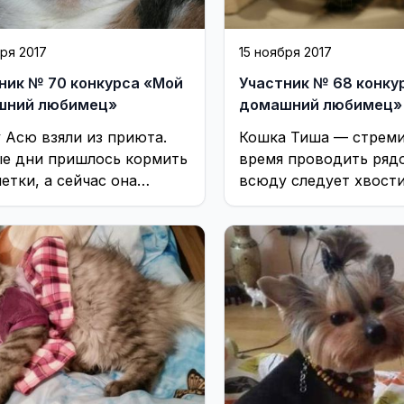
бря 2017
15 ноября 2017
ник № 70 конкурса «Мой
Участник № 68 конку
шний любимец»
домашний любимец»
 Асю взяли из приюта.
Кошка Тиша — стреми
е дни пришлось кормить
время проводить ряд
етки, а сейчас она
всюду следует хвости
ящая красавица
преданный пес