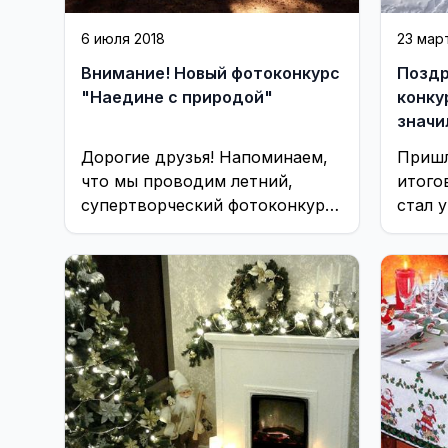
6 июля 2018
23 мар
Внимание! Новый фотоконкурс
Поздр
"Наедине с природой"
конку
значи
Дорогие друзья! Напоминаем,
Пришл
что мы проводим летний,
итого
супертворческий фотоконкур
стал 
«НАЕДИНЕ С ПРИРОДОЙ»
прогим
Русла