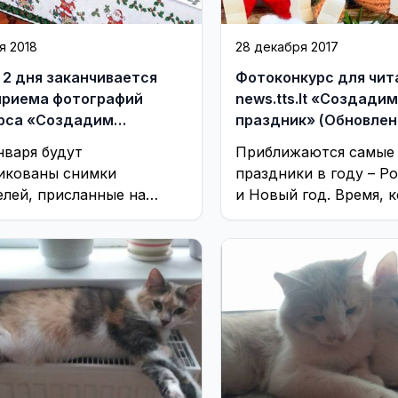
я 2018
28 декабря 2017
 2 дня заканчивается
Фотоконкурс для чит
приема фотографий
news.tts.lt «Создадим
рса «Создадим
праздник» (Обновлен
ник»
нваря будут
Приближаются самые
икованы снимки
праздники в году – Р
елей, присланные на
и Новый год. Время, 
онкурс читателей
хочется делать подар
ts.lt «Создадим праздник»
дарить радость себе и 