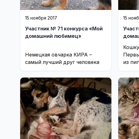
15 ноября 2017
15 ноя
Участник № 71 конкурса «Мой
Участ
домашний любимец»
дома
Кошку
Немецкая овчарка КИРА –
Первы
самый лучший друг человекa
из пип
насто