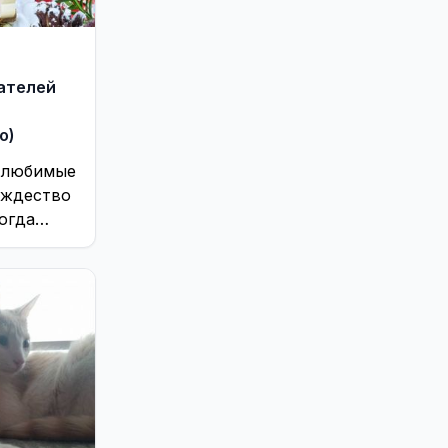
Это интересно
187
ателей
о)
 любимые
ождество
когда
ки,
...