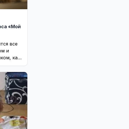
рса «Мой
тся все
ом и
ком, как