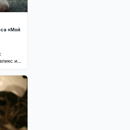
рса «Мой
с
еликс и