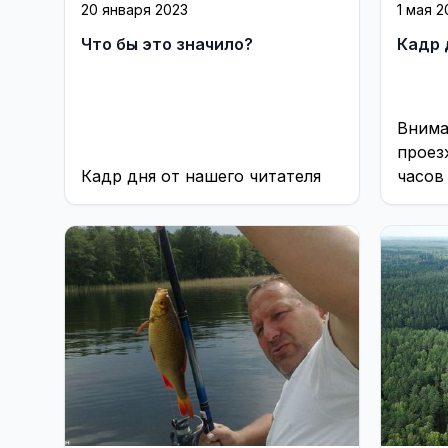
20 января 2023
1 мая 2
Что бы это значило?
Кадр 
Внима
проез
Кадр дня от нашего читателя
часов
привл
белог