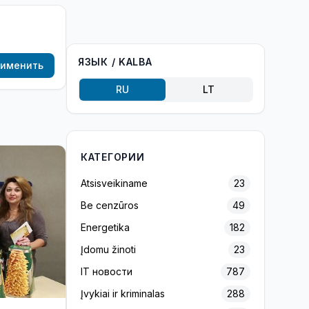
ЯЗЫК / KALBA
именить
RU
LT
КАТЕГОРИИ
Atsisveikiname
23
Be cenzūros
49
Energetika
182
Įdomu žinoti
23
IT новости
787
Įvykiai ir kriminalas
288