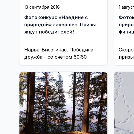
13 сентября 2018
1 авгус
Фотоконкурс «Наедине с
Фоток
природой» завершен. Призы
приро
ждут победителей!
фини
Нарва-Висагинас. Победила
Скоро
дружба - со счетом 60:60
призы