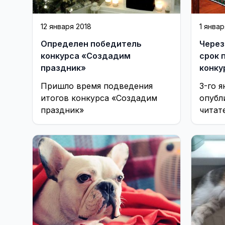
12 января 2018
1 январ
Определен победитель
Через
конкурса «Создадим
срок 
праздник»
конку
празд
Пришло время подведения
3-го я
итогов конкурса «Создадим
опубл
праздник»
читат
Фоток
news.t