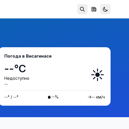
Погода в Висагинасе
--°C
☀️
Недоступно
--
--° / --°
--%
-- км/ч