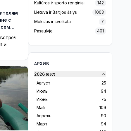
Kultūros ir sporto renginiai
142
Lietuva ir Baltijos šalys
1003
дителям
не с
Mokslas ir sveikata
7
Pasaulyje
401
 встреч
Projektas „Europos Pulsas“
139
t и
Reklama
156
Rinkimai 2020
7
АРХИВ
Rinkimai 2023
32
2026
(697)
Rinkimai 2024
28
Август
25
Sveikinimai
37
Июль
94
Verslas ir ekonomika
10
Июнь
75
Visaginas ir visaginiečiai
16
Май
109
Visagine
1209
Апрель
90
Март
94
Без цензуры
230