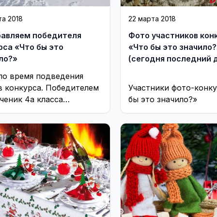
та 2018
22 марта 2018
авляем победителя
Фото участников кон
рса «Что бы это
«Что бы это значило?
ло?»
(сегодня последний 
голосования!)
о время подведения
в конкурса. Победителем
Участники фото-конку
ученик 4а класса
бы это значило?»
назии «Gerosios vilties»
н Медведев