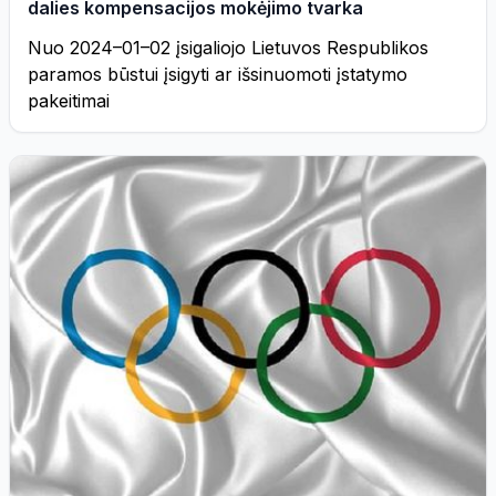
dalies kompensacijos mokėjimo tvarka
Nuo 2024–01–02 įsigaliojo Lietuvos Respublikos
paramos būstui įsigyti ar išsinuomoti įstatymo
pakeitimai