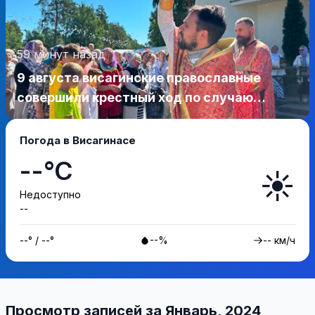
59 минут назад
9 августа висагинские православные
совершили крестный ход по случаю
престольного праздника (фотогалерея)
Погода в Висагинасе
--°C
☀️
Недоступно
--
--° / --°
--%
-- км/ч
Просмотр записей за Январь, 2024