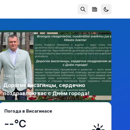
1 час назад
Дорогие висагинцы, сердечно
поздравляю вас с Днём города!
Погода в Висагинасе
--°C
☀️