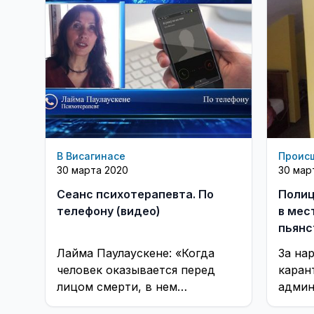
В Висагинасе
Проис
30 марта 2020
30 мар
Сеанс психотерапевта. По
Полиц
телефону (видео)
в мес
пьянс
имущ
Лайма Паулаускене: «Когда
За на
человек оказывается перед
каран
лицом смерти, в нем
админ
пробуждается и всё плохое, и
ЛР и 