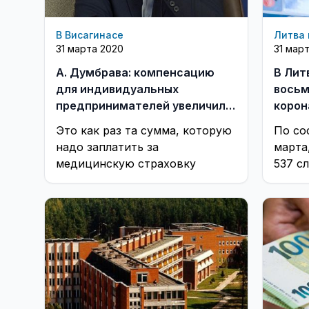
В Висагинасе
Литва 
31 марта 2020
31 мар
А. Думбрава: компенсацию
В Лит
для индивидуальных
восьм
предпринимателей увеличили
корон
на 42 евро
Это как раз та сумма, которую
По со
надо заплатить за
марта
медицинскую страховку
537 с
19, 7