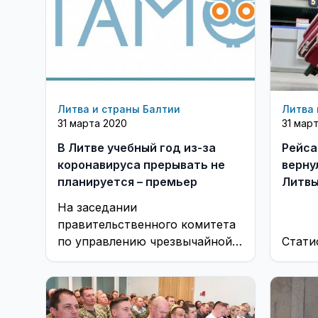
Литва и страны Балтии
Литва 
31 марта 2020
31 мар
В Литве учебный год из-за
Рейса
коронавируса прерывать не
верну
планируется – премьер
Литв
На заседании
правительственного комитета
по управлению чрезвычайной
Стати
ситуацией принято решение:
учебный год не прерывать