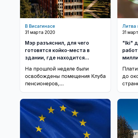
В Висагинасе
Литва 
31 марта 2020
31 мар
Мэр разъяснил, для чего
"Iki"
готовятся койко-места в
работ
здании, где находится
милли
«Скорая помощь»
На прошлой неделе были
Плати
освобождены помещения Клуба
до ок
пенсионеров,
стран
располагавшегося долгие годы
на втором этаже здания
«Скорой помощи»