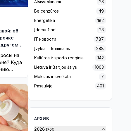
Atsisveikiname
23
Be cenzūros
49
Energetika
182
Įdomu žinoti
23
вой: об
срочке
IT новости
787
 другом
Įvykiai ir kriminalas
288
просы на
Kultūros ir sporto renginiai
142
вне? Куда
Lietuva ir Baltijos šalys
1003
ению
на?
Mokslas ir sveikata
7
Pasaulyje
401
Projektas „Europos Pulsas“
139
Reklama
156
Rinkimai 2020
7
АРХИВ
Rinkimai 2023
32
2026
(701)