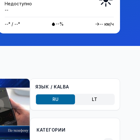
Недоступно
--
--° / --°
--%
-- км/ч
ЯЗЫК / KALBA
RU
LT
КАТЕГОРИИ