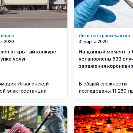
гинасе
Литва и страны Балтии
та 2020
31 марта 2020
лен открытый конкурс
На данный момент в 
купке услуг
установлены 533 слу
заражения коронави
мация Игналинской
В общей сложности
ой электростанции
исследованы 11 280 п