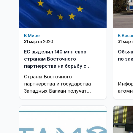
В Мире
В Виса
31 марта 2020
31 мар
ЕС выделил 140 млн евро
Объяв
странам Восточного
по за
партнерства на борьбу с
пандемией
Страны Восточного
партнерства и государства
Инфор
Западных Балкан получат
атомн
европейскую помощь для
поддержки экономики