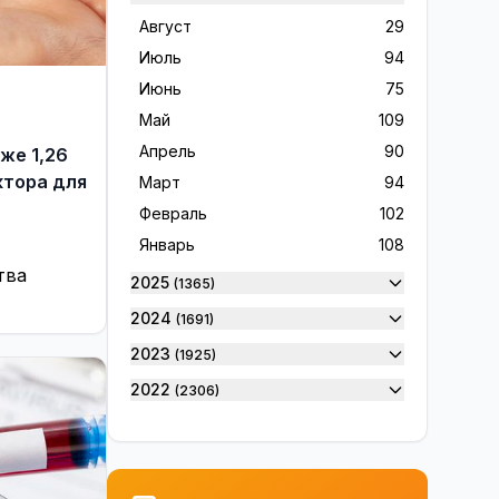
Rinkimai 2024
28
Август
29
Sveikinimai
38
Июль
94
Verslas ir ekonomika
10
Июнь
75
Visaginas ir visaginiečiai
16
Май
109
Visagine
1210
Апрель
90
же 1,26
ктора для
Март
94
Без цензуры
230
Февраль
102
Благодарность
36
Январь
108
Вакансии
14
тва
2025
(1365)
В Висагинасе
9159
2024
(1691)
Висагинас и висагинцы
156
2023
(1925)
В Мире
4779
2022
(2306)
Выборы 2019
98
2021
(2607)
Выборы 2023
100
2020
(2594)
Выборы 2024
61
2019
(1894)