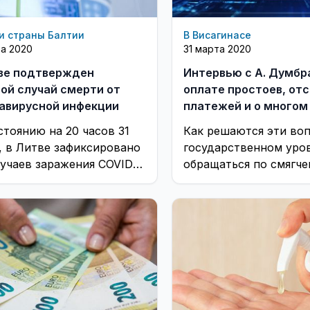
и страны Балтии
В Висагинасе
та 2020
31 марта 2020
ве подтвержден
Интервью с А. Думбра
ой случай смерти от
оплате простоев, от
авирусной инфекции
платежей и о многом
(видео)
стоянию на 20 часов 31
Как решаются эти во
, в Литве зафиксировано
государственном уро
лучаев заражения COVID-
обращаться по смягч
 человек выздоровевших.
последствий каранти