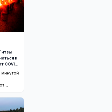
Реклама
544
Служба региональных новостей
112
Соседи
32
Хобби, отдых и развлечения
1480
Экономика и бизнес
262
Энергетика
1750
Это интересно
187
 Литвы
ниться к
от COVID-
ь минутой
от