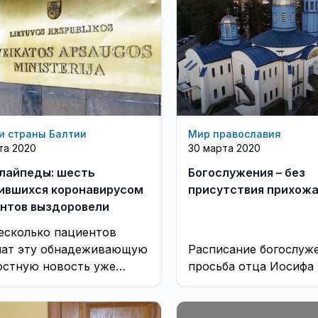
и страны Балтии
Мир православия
та 2020
30 марта 2020
лайпеды: шесть
Богослужения – без
ившихся коронавирусом
присутствия прихожа
нтов выздоровели
есколько пациентов
ат эту обнадеживающую
Расписание богослуж
остную новость уже
просьба отца Иосифа
 несколько дней