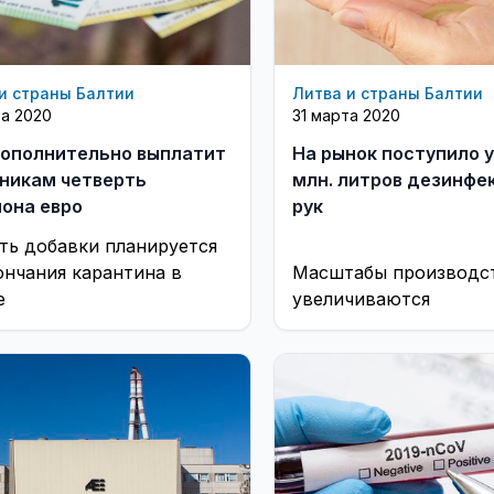
и страны Балтии
Литва и страны Балтии
та 2020
31 марта 2020
 дополнительно выплатит
На рынок поступило у
никам четверть
млн. литров дезинфе
она евро
рук
ть добавки планируется
ончания карантина в
Масштабы производс
е
увеличиваются