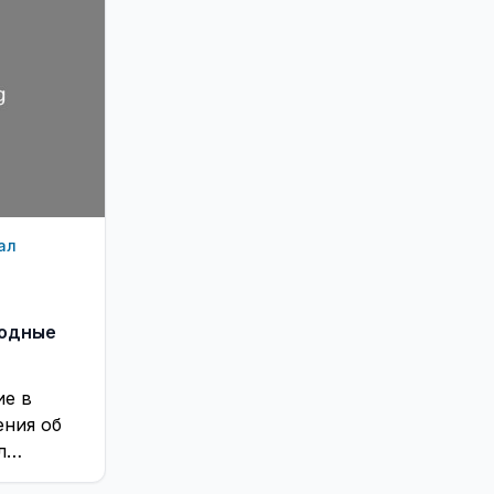
ал
ходные
ие в
ения об
л