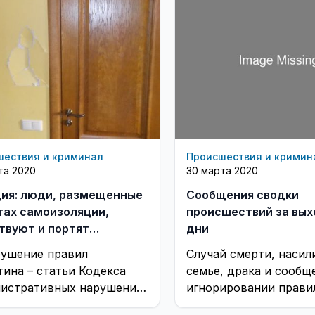
шествия и криминал
Происшествия и кримин
та 2020
30 марта 2020
ия: люди, размещенные
Сообщения сводки
тах самоизоляции,
происшествий за вы
твуют и портят
дни
ество
рушение правил
Случай смерти, насил
тина – статьи Кодекса
семье, драка и сообщ
истративных нарушений
игнорировании прави
уголовное наказание
карантина