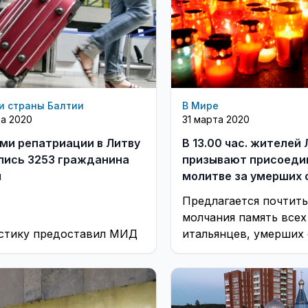
и страны Балтии
В Мире
та 2020
31 марта 2020
ми репатриации в Литву
В 13.00 час. жителей
лись 3253 гражданина
призывают присоеди
ы
молитве за умерших 
19 в Италии
Предлагается почтит
молчания память всех
стику предоставил МИД
итальянцев, умерших 
коронавируса