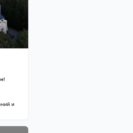
н!
ений и