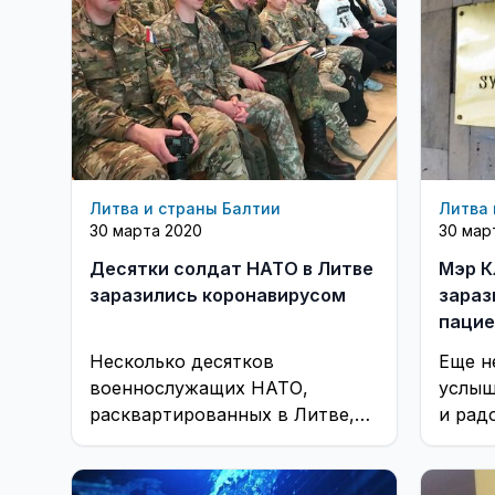
Литва и страны Балтии
Литва 
30 марта 2020
30 мар
Десятки солдат НАТО в Литве
Мэр К
заразились коронавирусом
зараз
пацие
Несколько десятков
Еще н
военнослужащих НАТО,
услыш
расквартированных в Литве,
и рад
заразились коронавирусом
через