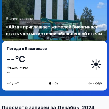
6 часов назад
«Altra» приглашает жителей Висагинаса
стать частью истории обновлённой стелы
Погода в Висагинасе
--°C
☀️
Недоступно
--
--° / --°
--%
-- км/ч
Просмотр записей за Декабрь, 2024