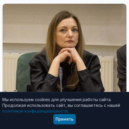
Мы используем cookies для улучшения работы сайта.
В Висагинасе
Продолжая использовать сайт, вы соглашаетесь с нашей
20 декабря 2024
политикой конфиденциальности
.
Принять
Педагогу Висагинской академии искусств
Вите Пимпене присвоено звание почетного