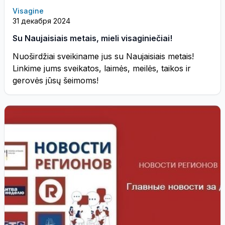
Visagine
31 декабря 2024
Su Naujaisiais metais, mieli visaginiečiai!
Nuoširdžiai sveikiname jus su Naujaisiais metais!
Linkime jums sveikatos, laimės, meilės, taikos ir
gerovės jūsų šeimoms!