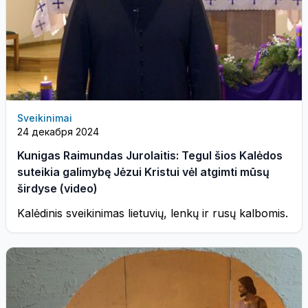
Sveikinimai
24 декабря 2024
Kunigas Raimundas Jurolaitis: Tegul šios Kalėdos
suteikia galimybę Jėzui Kristui vėl atgimti mūsų
širdyse (video)
Kalėdinis sveikinimas lietuvių, lenkų ir rusų kalbomis.