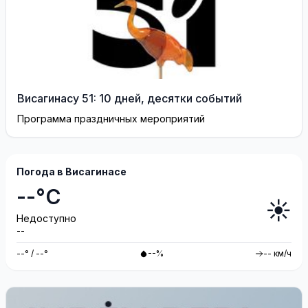
Висагинасу 51: 10 дней, десятки событий
Программа праздничных мероприятий
Погода в Висагинасе
--°C
☀️
Недоступно
--
--° / --°
--%
-- км/ч