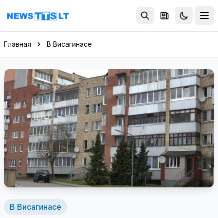
Перейти к содержимому
Главная
В Висагинасе
В Висагинасе