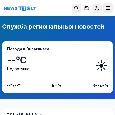
Перейти к содержимому
Служба региональных новостей
Погода в Висагинасе
--°C
☀️
Недоступно
--
--° / --°
--%
-- км/ч
ФИЛЬТР ПО ДАТЕ