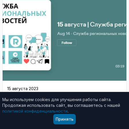
15 августа 2023
Служба региональных новостей | 15.08.2023
Мы используем cookies для улучшения работы сайта.
Продолжая использовать сайт, вы соглашаетесь с нашей
Власти Клайпеды обратились в Министерство
политикой конфиденциальности
.
окружающей среды по поводу предоставления
Принять
Смильтине статуса курорта