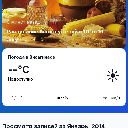
0 минут назад
Расписание богослужений с 10 по 16
августа
Погода в Висагинасе
--°C
☀️
Недоступно
--
--° / --°
--%
-- км/ч
Просмотр записей за Январь, 2014