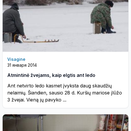
Visagine
31 января 2014
Atmintinė žvejams, kaip elgtis ant ledo
Ant netvirto ledo kasmet įvyksta daug skaudžių
nelaimių. Šiandien, sausio 28 d. Kuršių mariose įlūžo
3 žvejai. Vieną jų pavyko ...