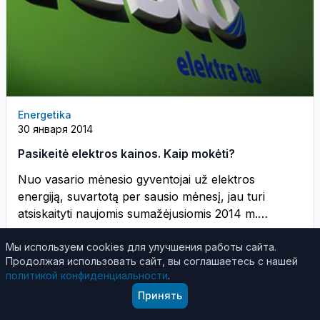
Energetika
30 января 2014
Pasikeitė elektros kainos. Kaip mokėti?
Nuo vasario mėnesio gyventojai už elektros
energiją, suvartotą per sausio mėnesį, jau turi
atsiskaityti naujomis sumažėjusiomis 2014 m.
kainomis, primena ...
Мы используем cookies для улучшения работы сайта.
Продолжая использовать сайт, вы соглашаетесь с нашей
политикой конфиденциальности
.
Принять