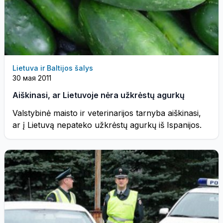
Lietuva ir Baltijos šalys
30 мая 2011
Aiškinasi, ar Lietuvoje nėra užkrėstų agurkų
Valstybinė maisto ir veterinarijos tarnyba aiškinasi,
ar į Lietuvą nepateko užkrėstų agurkų iš Ispanijos.