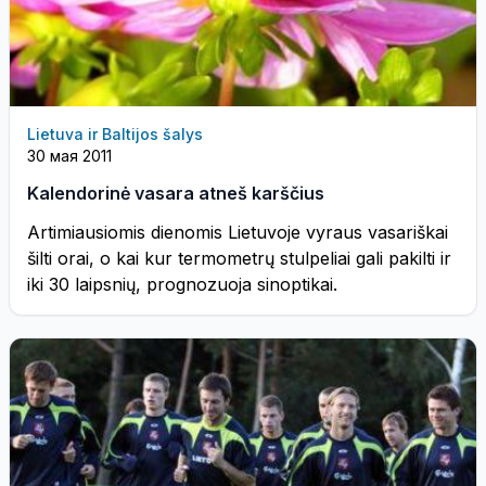
Lietuva ir Baltijos šalys
30 мая 2011
Kalendorinė vasara atneš karščius
Artimiausiomis dienomis Lietuvoje vyraus vasariškai
šilti orai, o kai kur termometrų stulpeliai gali pakilti ir
iki 30 laipsnių, prognozuoja sinoptikai.