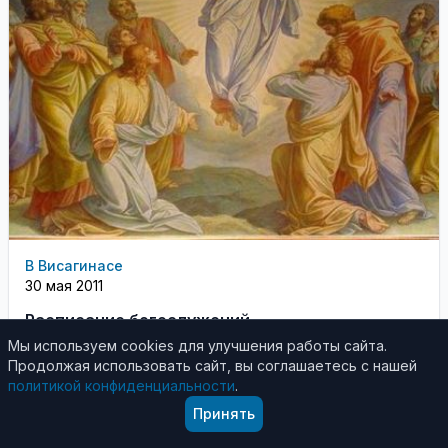
В Висагинасе
30 мая 2011
Расписание богослужений
Мы используем cookies для улучшения работы сайта.
Расписание богослужений в храме
Продолжая использовать сайт, вы соглашаетесь с нашей
св.вмч.Пантелеимона с 30 мая по 5 июня
политикой конфиденциальности
.
Принять