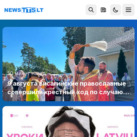
Перейти к содержимому
50 минут назад
9 августа висагинские православные
совершили крестный ход по случаю
престольного праздника
(фотогалерея)