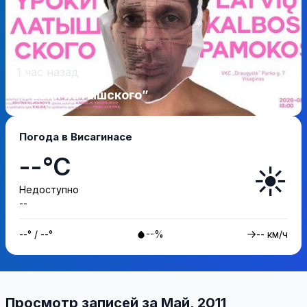
1 час назад
“Уроки латышского”
Погода в Висагинасе
--°C
☀️
Недоступно
--
--° / --°
--%
-- км/ч
Просмотр записей за Май, 2011