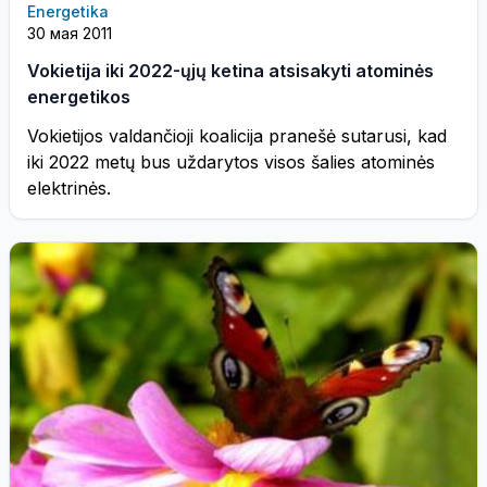
Energetika
30 мая 2011
Vokietija iki 2022-ųjų ketina atsisakyti atominės
energetikos
Vokietijos valdančioji koalicija pranešė sutarusi, kad
iki 2022 metų bus uždarytos visos šalies atominės
elektrinės.