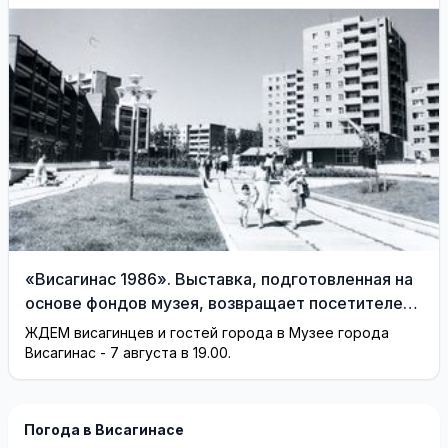
«Висагинас 1986». Выставка, подготовленная на
основе фондов музея, возвращает посетителей
на 40 лет назад
ЖДЕМ висагинцев и гостей города в Музее города
Висагинас - 7 августа в 19.00.
Погода в Висагинасе