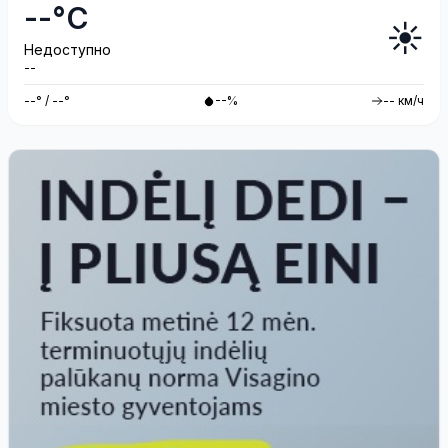
--°C
☀️
Недоступно
--
--° / --°
--%
-- км/ч