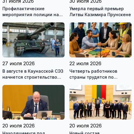
31 июля 2026
30 июля 2026
Профилактические
Умерла первый премьер
мероприятия полиции на
Литвы Казимира Прунскене
дорогах Литвы в августе
27 июля 2026
22 июля 2026
В августе в Каунасской СЭЗ
Четверть работников
начнется строительство
страны трудятся по
завода по сборке немецких
коллективным договорам:
танков Leopard
это выгодно и
сотрудникам, и
работодателям
20 июля 2026
20 июля 2026
Находящемуся под
Новый состав