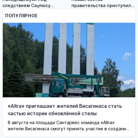
следствием Саулюсу
правительства приступил к
Сквернялису временно
работе
ПОПУЛЯРНОЕ
разрешили выехать за
границу
«Altra» приглашает жителей Висагинаса стать
частью истории обновлённой стелы
8 августа на площади Сантарвес команда «Altra»
жители Висагинаса смогут принять участие в создании
инсталляции