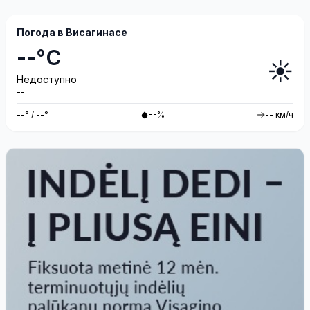
Погода в Висагинасе
--°C
☀️
Недоступно
--
--° / --°
--%
-- км/ч