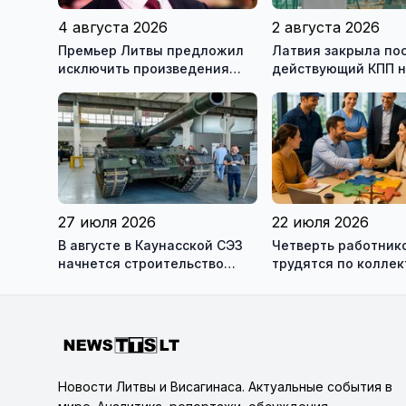
4 августа 2026
2 августа 2026
Премьер Литвы предложил
Латвия закрыла по
исключить произведения
действующий КПП 
Ломоносова из списка
границе с Беларус
рекомендуемой литературы
27 июля 2026
22 июля 2026
В августе в Каунасской СЭЗ
Четверть работник
начнется строительство
трудятся по колле
завода по сборке немецких
договорам: это выг
танков Leopard
сотрудникам, и
работодателям
Новости Литвы и Висагинаса. Актуальные события в