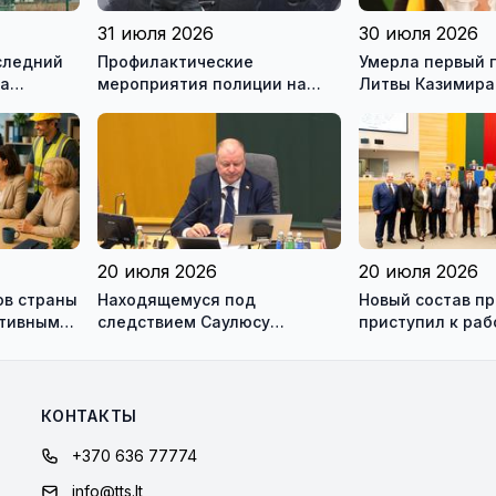
31 июля 2026
30 июля 2026
следний
Профилактические
Умерла первый 
на
мероприятия полиции на
Литвы Казимира
ью
дорогах Литвы в августе
20 июля 2026
20 июля 2026
ов страны
Находящемуся под
Новый состав п
ктивным
следствием Саулюсу
приступил к раб
одно и
Сквернялису временно
разрешили выехать за
границу
КОНТАКТЫ
+370 636 77774
info@tts.lt