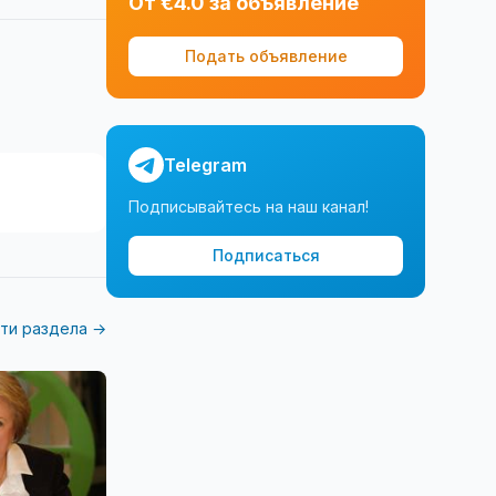
От €4.0 за объявление
Подать объявление
Telegram
Подписывайтесь на наш канал!
Подписаться
ти раздела →