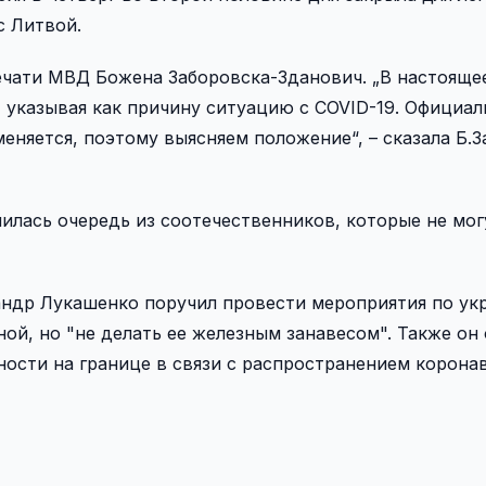
с Литвой.
ечати МВД Божена Заборовска-Зданович. „В настояще
, указывая как причину ситуацию с COVID-19. Официа
еняется, поэтому выясняем положение“, – сказала Б.З
илась очередь из соотечественников, которые не мог
сандр Лукашенко поручил провести мероприятия по у
ой, но "не делать ее железным занавесом". Также он
ности на границе в связи с распространением корона