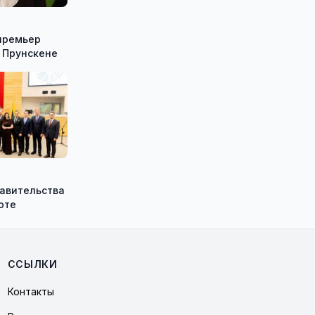
премьер
 Прунскене
равительства
оте
ССЫЛКИ
Контакты