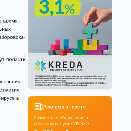
е время
льных
аборовска-
ут попасть
креплению
 отметил,
вируса в
Реклама в газете
Разместите объявление в
печатном выпуске VISINFO