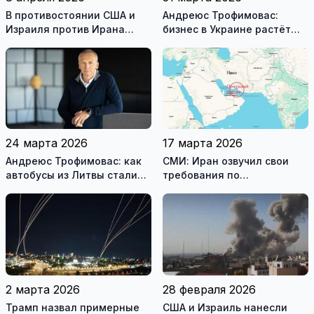
В противостоянии США и
Андреюс Трофимовас:
Израиля против Ирана
бизнес в Украине растёт
достигнуто хрупкое
даже во время войны
перемирие
24 марта 2026
17 марта 2026
Андреюс Трофимовас: как
СМИ: Иран озвучил свои
автобусы из Литвы стали
требования по
спасением для жителей
разблокировке Ормузского
охваченного огнём
пролива
Мариуполя (фотогалерея)
2 марта 2026
28 февраля 2026
Трамп назвал примерные
США и Израиль нанесли