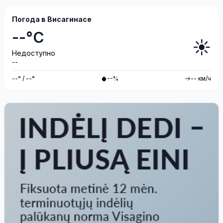
Погода в Висагинасе
--°C
☀️
Недоступно
--
--° / --°
--%
-- км/ч