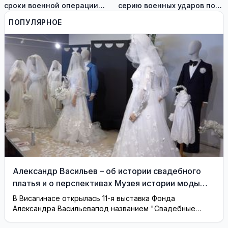
сроки военной операции
серию военных ударов по
против Ирана
территории Ирана
ПОПУЛЯРНОЕ
Александр Васильев – об истории свадебного
платья и о перспективах Музея истории моды
(видео)
В Висагинасе открылась 11-я выставка Фонда
Александра Васильевапод названием "Свадебные
платья"