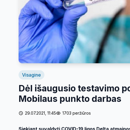
Visagine
Dėl išaugusio testavimo po
Mobilaus punkto darbas
29.07.2021, 11:45
1703 peržiūros
Siekiant suvaldyti COVID-19 ligos Delta atmainos 