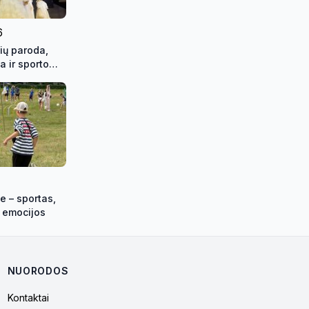
6
ių paroda,
a ir sporto
ės kontūrai
o)
e – sportas,
s emocijos
NUORODOS
Kontaktai