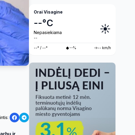
Orai Visagine
--°C
☀️
Nepasiekiama
--
--° / --°
--%
-- km/h
intis:
arbų ir