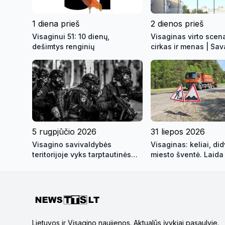
1 diena prieš
2 dienos prieš
Visaginui 51: 10 dienų,
Visaginas virto scena
dešimtys renginių
cirkas ir menas | Sav
kontūrai 2026 08 07 
5 rugpjūčio 2026
31 liepos 2026
Visagino savivaldybės
Visaginas: keliai, didv
teritorijoje vyks tarptautinės
miesto šventė. Laida
pratybos „Baltic Shadow“
kontūrai" 2026 07 31
Lietuvos ir Visagino naujienos. Aktualūs įvykiai pasaulyje.