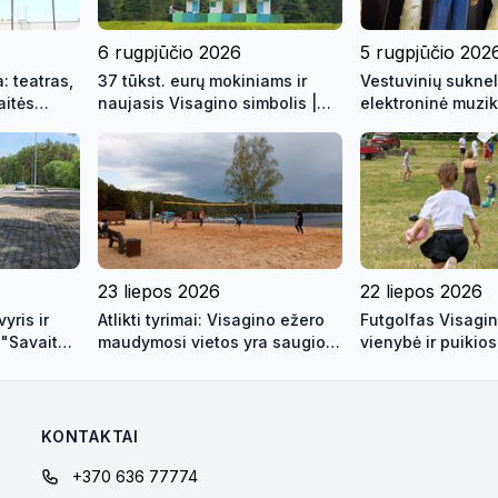
6 rugpjūčio 2026
5 rugpjūčio 202
: teatras,
37 tūkst. eurų mokiniams ir
Vestuvinių suknel
aitės
naujasis Visagino simbolis |
elektroninė muzik
(video)
Laida "Savaitės kontūrai" 2026
žaidynės | Savait
08 06 (video)
2026 08 05 (vide
23 liepos 2026
22 liepos 2026
yris ir
Atlikti tyrimai: Visagino ežero
Futgolfas Visagin
 "Savaitės
maudymosi vietos yra saugios
vienybė ir puikio
 (video)
maudynėms
KONTAKTAI
+370 636 77774