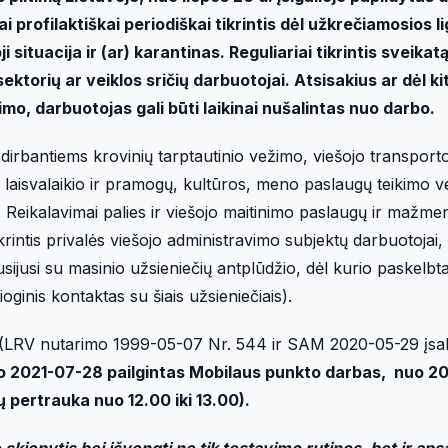
i profilaktiškai periodiškai tikrintis dėl užkrečiamosios li
situacija ir (ar) karantinas. Reguliariai tikrintis sveikat
ktorių ar veiklos sričių darbuotojai. Atsisakius ar dėl ki
mo, darbuotojas gali būti laikinai nušalintas nuo darbo.
dirbantiems krovinių tarptautinio vežimo, viešojo transporto 
laisvalaikio ir pramogų, kultūros, meno paslaugų teikimo ve
. Reikalavimai palies ir viešojo maitinimo paslaugų ir mažme
krintis privalės viešojo administravimo subjektų darbuotojai,
usijusi su masinio užsieniečių antplūdžio, dėl kurio paskelbt
ioginis kontaktas su šiais užsieniečiais).
 (LRV nutarimo 1999-05-07 Nr. 544 ir SAM 2020-05-29 įsa
o 2021-07-28 pailgintas Mobilaus punkto darbas, nuo 2
ų pertrauka nuo 12.00 iki 13.00).
skiepytis bei išvengti ne tik testavimo rutinos, bet ir ap