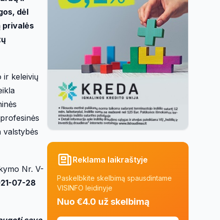
gos, dėl
ą privalės
tų
ir keleivių
ikla
ninės
 profesinės
a valstybės
Reklama laikraštyje
kymo Nr. V-
Paskelbkite skelbimą spausdintame
021-07-28
VISINFO leidinyje
Nuo €4.0 už skelbimą
saugoti save