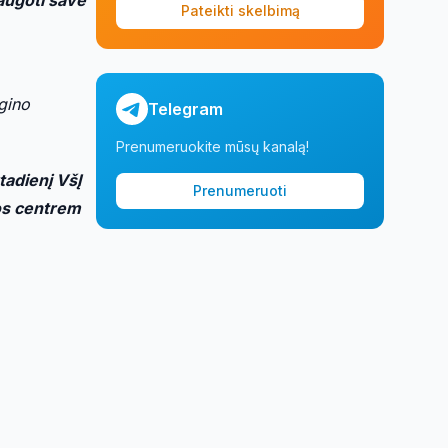
Pateikti skelbimą
gino
Telegram
Prenumeruokite mūsų kanalą!
tadienį VšĮ
Prenumeruoti
tos centrem