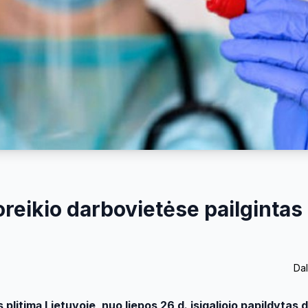
reikio darbovietėse pailgintas
Dal
plitimą Lietuvoje, nuo liepos 26 d. įsigaliojo papildytas d