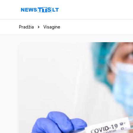
Eiti į turinį
Pradžia
Visagine