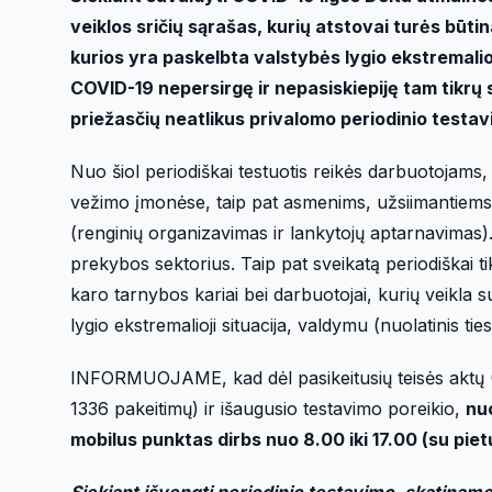
veiklos sričių sąrašas, kurių atstovai turės būtina
kurios yra paskelbta valstybės lygio ekstremalioji 
COVID-19 nepersirgę ir nepasiskiepiję tam tikrų se
priežasčių neatlikus privalomo periodinio testavi
Nuo šiol periodiškai testuotis reikės darbuotojams, 
vežimo įmonėse, taip pat asmenims, užsiimantiems 
(renginių organizavimas ir lankytojų aptarnavimas)
prekybos sektorius. Taip pat sveikatą periodiškai ti
karo tarnybos kariai bei darbuotojai, kurių veikla s
lygio ekstremalioji situacija, valdymu (nuolatinis ties
INFORMUOJAME, kad dėl pasikeitusių teisės aktų
1336 pakeitimų) ir išaugusio testavimo poreikio,
nu
mobilus punktas dirbs nuo 8.00 iki 17.00 (su piet
Siekiant išvengti periodinio testavimo, skatiname 