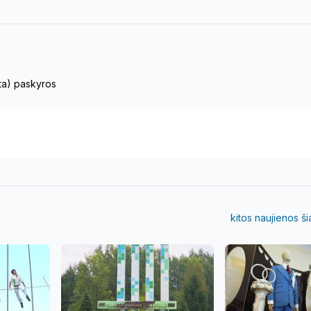
eta) paskyros
kitos naujienos š