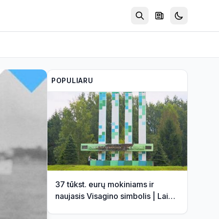
POPULIARU
37 tūkst. eurų mokiniams ir
naujasis Visagino simbolis | Laida
"Savaitės kontūrai" 2026 08 06