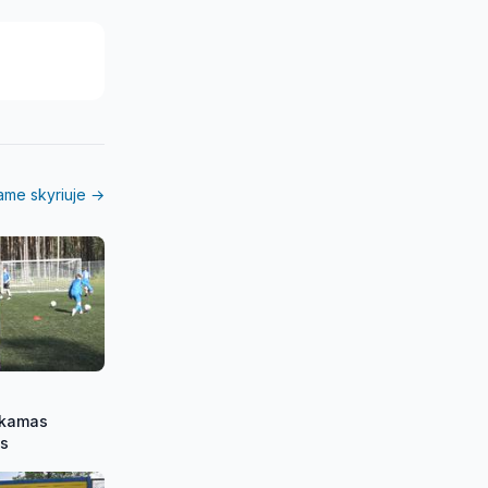
iame skyriuje →
okamas
es