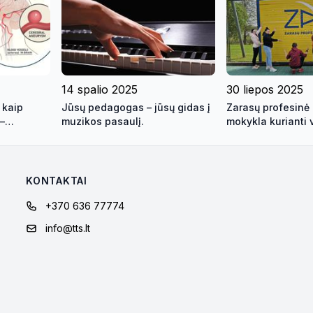
14 spalio 2025
30 liepos 2025
 kaip
Jūsų pedagogas – jūsų gidas į
Zarasų profesinė
–
muzikos pasaulį.
mokykla kurianti v
a
KONTAKTAI
+370 636 77774
info@tts.lt