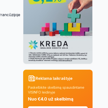
Prancūzijoje
Reklama laikraštyje
Paskelbkite skelbimą spausdintame
VISINFO leidinyje
Nuo €4.0 už skelbimą