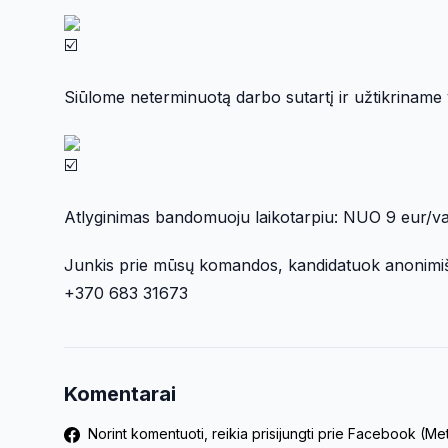
Siūlome neterminuotą darbo sutartį ir užtikriname v
Atlyginimas bandomuoju laikotarpiu: NUO 9 eur/val.
Junkis prie mūsų komandos, kandidatuok anonimiška
+370 683 31673
Komentarai
Norint komentuoti, reikia prisijungti prie Facebook (M