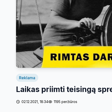
Reklama
Laikas priimti teisingą sp
02.12.2021, 18:34
1195 peržiūros