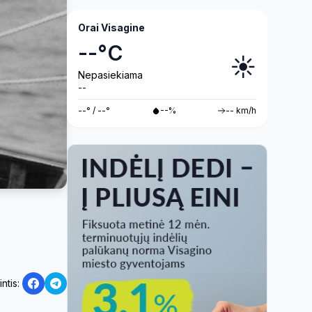
(video)
Orai Visagine
--°C
☀️
Nepasiekiama
--
--° / --°
--%
-- km/h
intis: