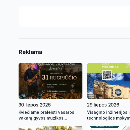
Reklama
30 liepos 2026
29 liepos 2026
Kviečiame praleisti vasaros
Visagino inžinerijos i
vakarą gyvos muzikos
technologijos mokym
skambesyje ant Visagino
kviečia mokytis
ežero kranto!