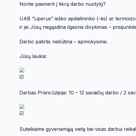
Norite pasinerti į tikrą darbo nuotykį?
UAB “Liperus” ieško apdailininko (-ės) ar termoizol
ir jei Jūsų negąsdina ilgesnis išvykimas – prisijun
Darbo patirtis nebūtina – apmokysime.
Jūsų laukia:
Darbas Prancūzijoje: 10 – 12 savaičių darbo / 2 sava
Suteikiame gyvenamąją vietą bei visas darbui reika