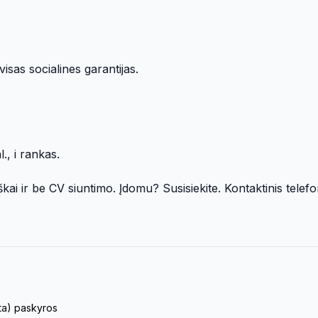
isas socialines garantijas.
, i rankas.
i ir be CV siuntimo. Įdomu? Susisiekite. Kontaktinis telef
eta) paskyros