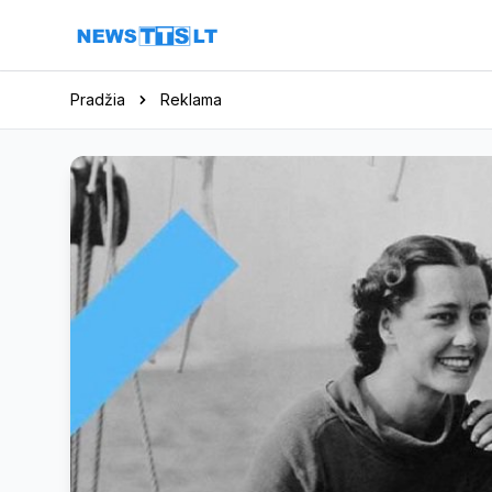
Eiti į turinį
Pradžia
Reklama