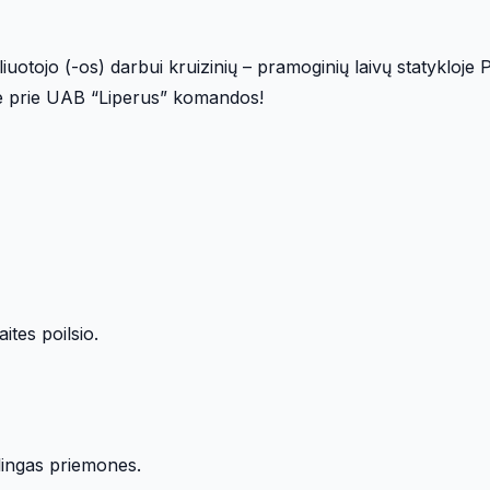
iuotojo (-os) darbui kruizinių – pramoginių laivų statykloje 
kite prie UAB “Liperus” komandos!
ites poilsio.
lingas priemones.