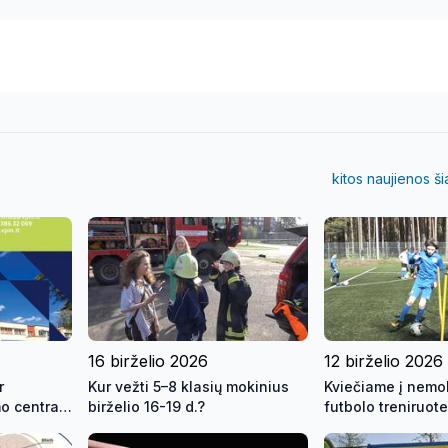
kitos naujienos š
16 birželio 2026
12 birželio 2026
r
Kur vežti 5–8 klasių mokinius
Kviečiame į nem
o centras
birželio 16-19 d.?
futbolo treniruot