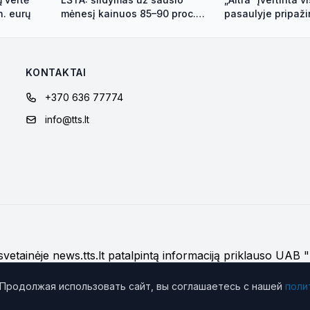
n. eurų
mėnesį kainuos 85–90 proc.
pasaulyje pripaži
daugiau
darbdavio sertifi
KONTAKTAI
+370 636 77774
info@tts.lt
į svetainėje news.tts.lt patalpintą informaciją priklauso UAB
os naudojimą
 Продолжая использовать сайт, вы соглашаетесь с нашей
поли