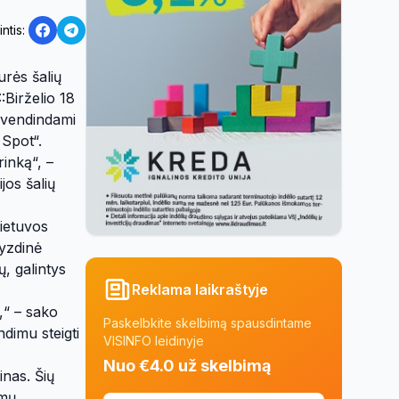
intis:
urės šalių
:Birželio 18
yvendindami
 Spot“.
rinką“, –
jos šalių
Lietuvos
vyzdinė
, galintys
Reklama laikraštyje
,“ – sako
Paskelbkite skelbimą spausdintame
ndimu steigti
VISINFO leidinyje
Nuo €4.0 už skelbimą
inas. Šių
imų