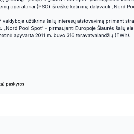
istemų operatoriai (PSO) išreiškė ketinimą dalyvauti „Nord Po
valdyboje užtikrins šalių interesų atstovavimą priimant stra
os. „Nord Pool Spot“ – pirmaujanti Europoje Šiaurės šalių ele
metinė apyvarta 2011 m. buvo 316 teravatvalandžių (TWh).
eta) paskyros