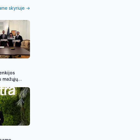
iame skyriuje →
Lenkijos
ns mažųjų
ių
tuvoje
visame