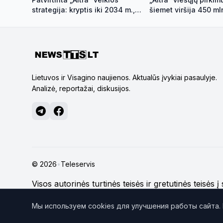
strategija: kryptis iki 2034 m.,
šiemet viršija 450 ml
vizija – iki 2100-ųjų
Lietuvos ir Visagino naujienos. Aktualūs įvykiai pasaulyje.
Analizė, reportažai, diskusijos.
© 2026
•
Teleservis
Visos autorinės turtinės teisės ir gretutinės teisės 
nenurodyta kitaip.
Daugiau apie svetainės medžiag
Мы используем cookies для улучшения работы сайта.