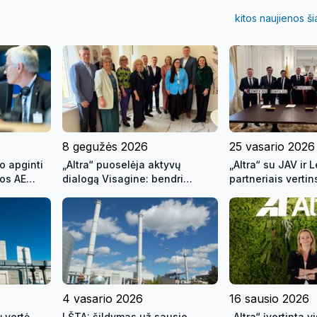
kitos naujienos š
8 gegužės 2026
25 vasario 2026
o apginti
„Altra“ puoselėja aktyvų
„Altra“ su JAV ir 
nos AE
dialogą Visagine: bendri
partneriais verti
ti
sprendimai miesto ateičiai
modulinių reaktor
rantijas
perspektyvas Lie
4 vasario 2026
16 sausio 2026
ų vertė
LŠTA: šildymas už sausio
„Altra“ įvertinta 