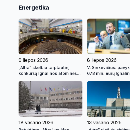
Energetika
9 liepos 2026
8 liepos 2026
„Altra“ skelbia tarptautinį
V. Sinkevičius: pavyk
konkursą Ignalinos atominės
678 mln. eurų Ignali
elektrinės reaktorių šerdžių
uždarymui ir sustiprin
išmontavimui
Lietuvos saugumo ga
18 vasario 2026
13 vasario 2026
Patvirtinta „Altra“ veiklos
„Altra“ viešųjų pirkim