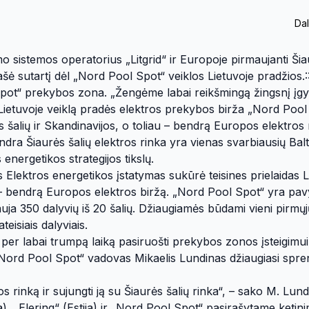
Dal
mo sistemos operatorius „Litgrid“ ir Europoje pirmaujanti Šia
 sutartį dėl „Nord Pool Spot“ veiklos Lietuvoje pradžios.::
 Spot“ prekybos zona. „Žengėme labai reikšmingą žingsnį įg
 Lietuvoje veiklą pradės elektros prekybos birža „Nord Pool
jos šalių ir Skandinavijos, o toliau – bendrą Europos elektros 
a Šiaurės šalių elektros rinka yra vienas svarbiausių Balti
energetikos strategijos tikslų.
s Elektros energetikos įstatymas sukūrė teisines prielaidas 
iau – bendrą Europos elektros biržą. „Nord Pool Spot“ yra pa
ja 350 dalyvių iš 20 šalių. Džiaugiamės būdami vieni pirmųjų
eisiais dalyviais.
per labai trumpą laiką pasiruošti prekybos zonos įsteigimui
. „Nord Pool Spot“ vadovas Mikaelis Lundinas džiaugiasi spre
ros rinką ir sujungti ją su Šiaurės šalių rinka“, – sako M. Lund
a), „Elering“ (Estija) ir „Nord Pool Spot“ pasirašytame ketin