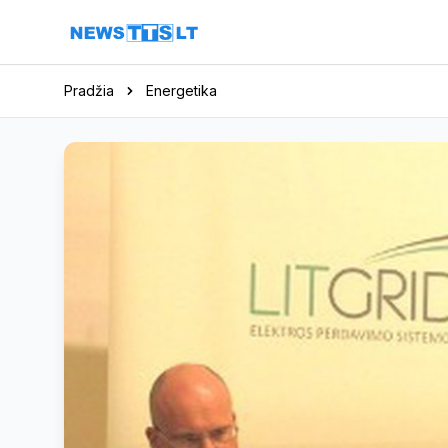
Eiti į turinį
Pradžia
Energetika