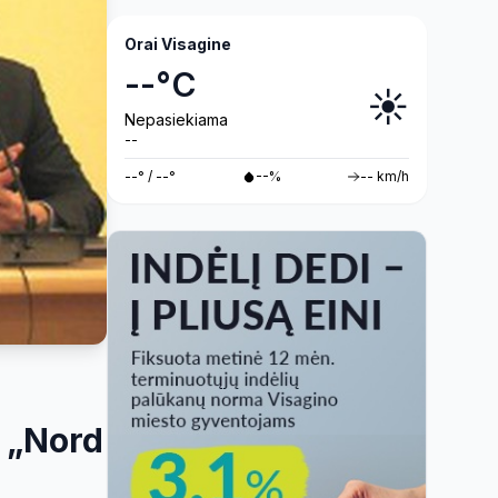
Orai Visagine
--°C
☀️
Nepasiekiama
--
--° / --°
--%
-- km/h
s „Nord