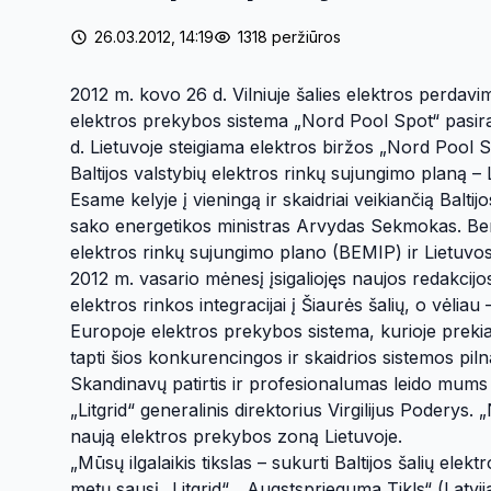
26.03.2012, 14:19
1318 peržiūros
2012 m. kovo 26 d. Vilniuje šalies elektros perdavi
elektros prekybos sistema „Nord Pool Spot“ pasirašė
d. Lietuvoje steigiama elektros biržos „Nord Pool
Baltijos valstybių elektros rinkų sujungimo planą –
Esame kelyje į vieningą ir skaidriai veikiančią Balti
sako energetikos ministras Arvydas Sekmokas. Bendr
elektros rinkų sujungimo plano (BEMIP) ir Lietuvos 
2012 m. vasario mėnesį įsigaliojęs naujos redakcijo
elektros rinkos integracijai į Šiaurės šalių, o vėl
Europoje elektros prekybos sistema, kurioje prekiau
tapti šios konkurencingos ir skaidrios sistemos pilnat
Skandinavų patirtis ir profesionalumas leido mums 
„Litgrid“ generalinis direktorius Virgilijus Poderys
naują elektros prekybos zoną Lietuvoje.
„Mūsų ilgalaikis tikslas – sukurti Baltijos šalių elekt
metų sausį „Litgrid“, „Augstsprieguma Tikls“ (Latvij