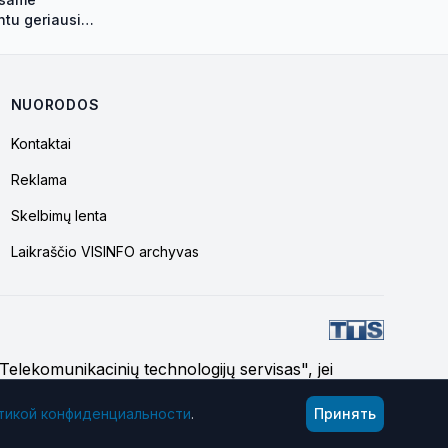
ntu geriausio
katu
NUORODOS
Kontaktai
Reklama
Skelbimų lenta
Laikraščio VISINFO archyvas
 "Telekomunikacinių technologijų servisas", jei
тикой конфиденциальности
.
Принять