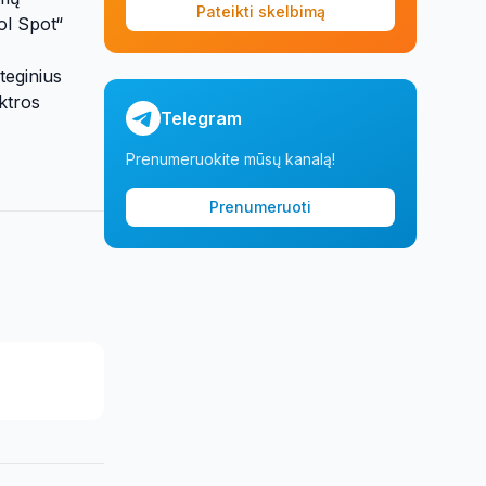
Pateikti skelbimą
ol Spot“
teginius
ktros
Telegram
Prenumeruokite mūsų kanalą!
Prenumeruoti