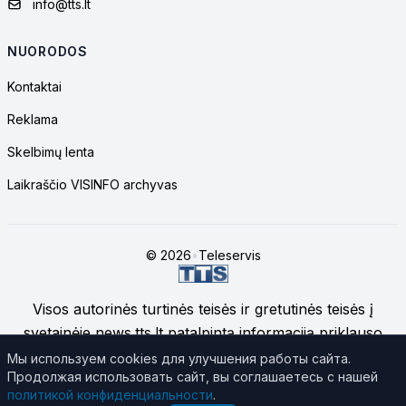
info@tts.lt
NUORODOS
Kontaktai
Reklama
Skelbimų lenta
Laikraščio VISINFO archyvas
© 2026
•
Teleservis
Visos autorinės turtinės teisės ir gretutinės teisės į
svetainėje news.tts.lt patalpintą informaciją priklauso
UAB "Telekomunikacinių technologijų servisas", jei
Мы используем cookies для улучшения работы сайта.
Продолжая использовать сайт, вы соглашаетесь с нашей
nenurodyta kitaip.
Daugiau apie svetainės medžiagos
политикой конфиденциальности
.
naudojimą