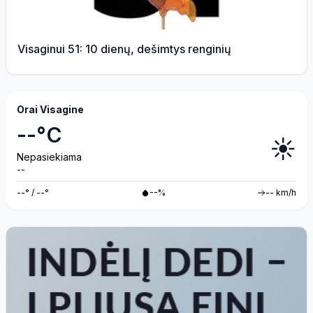
Visaginui 51: 10 dienų, dešimtys renginių
Orai Visagine
--°C
☀️
Nepasiekiama
--
--° / --°
--%
-- km/h