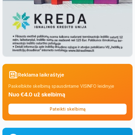
Reklama laikraštyje
Paskelbkite skelbimą spausdintame VISINFO leidinyje
Nuo €4.0 už skelbimą
Pateikti skelbimą