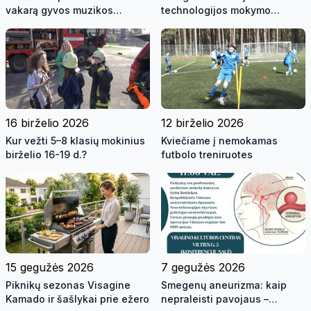
vakarą gyvos muzikos
technologijos mokymo
skambesyje ant Visagino
centras kviečia mokytis
ežero kranto!
16 birželio 2026
12 birželio 2026
Kur vežti 5–8 klasių mokinius
Kviečiame į nemokamas
birželio 16-19 d.?
futbolo treniruotes
15 gegužės 2026
7 gegužės 2026
Piknikų sezonas Visagine
Smegenų aneurizma: kaip
Kamado ir šašlykai prie ežero
nepraleisti pavojaus –