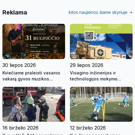
Reklama
kitos naujienos šiame skyriuje →
30 liepos 2026
29 liepos 2026
Kviečiame praleisti vasaros
Visagino inžinerijos ir
vakarą gyvos muzikos
technologijos mokymo
skambesyje ant Visagino
centras kviečia mokytis
ežero kranto!
16 birželio 2026
12 birželio 2026