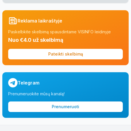
Reklama laikraštyje
Paskelbkite skelbimą spausdintame VISINFO leidinyje
Nuo €4.0 už skelbimą
Pateikti skelbimą
Telegram
Prenumeruokite mūsų kanalą!
Prenumeruoti