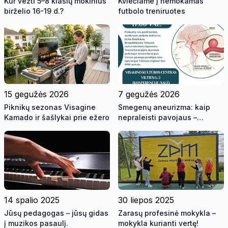
Kur vežti 5–8 klasių mokinius
Kviečiame į nemokamas
birželio 16-19 d.?
futbolo treniruotes
15 gegužės 2026
7 gegužės 2026
Piknikų sezonas Visagine
Smegenų aneurizma: kaip
Kamado ir šašlykai prie ežero
nepraleisti pavojaus –
profesoriaus paskaita
Visagine
14 spalio 2025
30 liepos 2025
Jūsų pedagogas – jūsų gidas
Zarasų profesinė mokykla –
į muzikos pasaulį.
mokykla kurianti vertę!