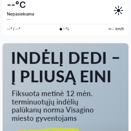
--°C
☀️
Nepasiekiama
--
--° / --°
--%
-- km/h