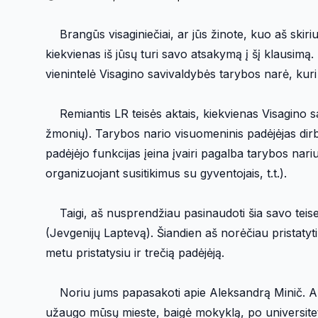
Brangūs visaginiečiai, ar jūs žinote, kuo aš skiriu
kiekvienas iš jūsų turi savo atsakymą į šį klausimą.
vienintelė Visagino savivaldybės tarybos narė, kuri
Remiantis LR teisės aktais, kiekvienas Visagino sav
žmonių). Tarybos nario visuomeninis padėjėjas dirba
padėjėjo funkcijas įeina įvairi pagalba tarybos nari
organizuojant susitikimus su gyventojais, t.t.).
Taigi, aš nusprendžiau pasinaudoti šia savo teise: 
(Jevgenijų Laptevą). Šiandien aš norėčiau pristaty
metu pristatysiu ir trečią padėjėją.
Noriu jums papasakoti apie Aleksandrą Minič. Aleks
užaugo mūsų mieste, baigė mokyklą, po universiteto 