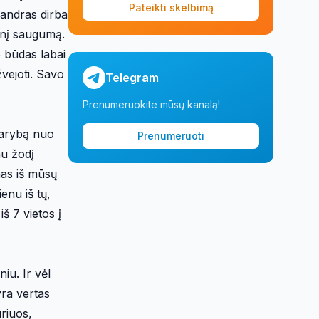
Pateikti skelbimą
sandras dirba
tinį saugumą.
o būdas labai
žvejoti. Savo
Telegram
Prenumeruokite mūsų kanalą!
tarybą nuo
Prenumeruoti
u žodį
as iš mūsų
enu iš tų,
iš 7 vietos į
iu. Ir vėl
yra vertas
uriuos,