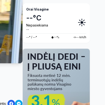
Orai Visagine
--°C
☀️
Nepasiekiama
--
--° / --°
--%
-- km/h
intis: