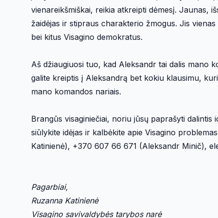
vienareikšmiškai, reikia atkreipti dėmesį. Jaunas, i
žaidėjas ir stipraus charakterio žmogus. Jis vienas 
bei kitus Visagino demokratus.
Aš džiaugiuosi tuo, kad Aleksandr tai dalis mano 
galite kreiptis į Aleksandrą bet kokiu klausimu, kuri
mano komandos nariais.
Brangūs visaginiečiai, noriu jūsų paprašyti dalintis
siūlykite idėjas ir kalbėkite apie Visagino problem
Katinienė), +370 607 66 671 (Aleksandr Minič), e
Pagarbiai,
Ruzanna Katinienė
Visagino savivaldybės tarybos narė