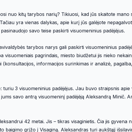
osi nuo kitų tarybos narių? Tikiuosi, kad jūs skaitote mano s
 Tačiau yra vienas dalykas, apie kurį jūs galėjote nepagalvot
 pasinaudojo savo teise paskirti visuomeninius padėjėjus.
ivaldybės tarybos narys gali paskirti visuomeninius padėjėj
 visuomeniais pagrindais, miesto biudžetui jis nieko nekainu
ui (konsultacijos, informacijos surinkimas ir analizė, pagalba
turiu 3 visuomeninius padėjėjus. Jau buvo straipsnis apie v
ti jums savo antrą visuomeninį padėjėją Aleksandrą Minič. Ar
andrui 42 metai. Jis – tikras visaginietis. Čia jis gyvena 
baigimo grįžo į Visaginą. Aleksandras turi aukštąjį išsilavi