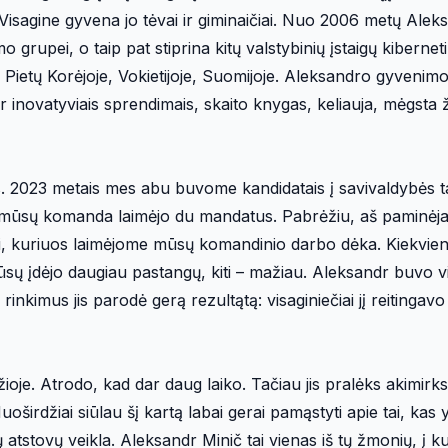
. Visagine gyvena jo tėvai ir giminaičiai. Nuo 2006 metų Alek
rupei, o taip pat stiprina kitų valstybinių įstaigų kiberne
V, Pietų Korėjoje, Vokietijoje, Suomijoje. Aleksandro gyvenim
r inovatyviais sprendimais, skaito knygas, keliauja, mėgsta 
. 2023 metais mes abu buvome kandidatais į savivaldybės 
mūsų komanda laimėjo du mandatus. Pabrėžiu, aš paminėja
 kuriuos laimėjome mūsų komandinio darbo dėka. Kiekvien
mūsų įdėjo daugiau pastangų, kiti – mažiau. Aleksandr buvo vi
inkimus jis parodė gerą rezultątą: visaginiečiai jį reitingavo 
je. Atrodo, kad dar daug laiko. Tačiau jis pralėks akimirksn
oširdžiai siūlau šį kartą labai gerai pamąstyti apie tai, kas 
jų atstovų veikla. Aleksandr Minič tai vienas iš tų žmonių, į k