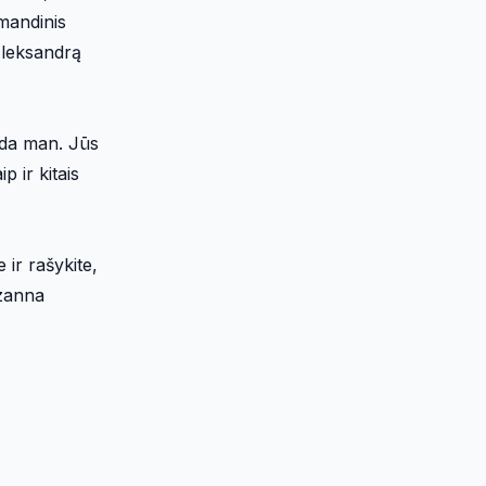
omandinis
 Aleksandrą
eda man. Jūs
p ir kitais
 ir rašykite,
uzanna