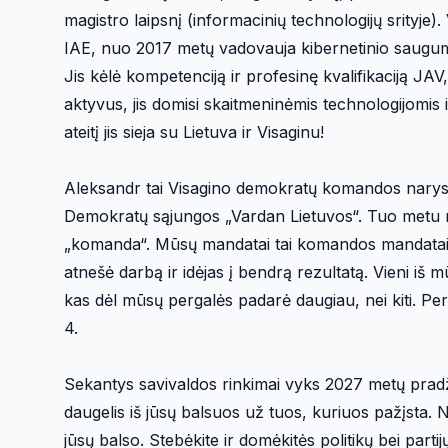
magistro laipsnį (informacinių technologijų srityje)
IAE, nuo 2017 metų vadovauja kibernetinio saugumo g
Jis kėlė kompetenciją ir profesinę kvalifikaciją JA
aktyvus, jis domisi skaitmeninėmis technologijomis i
ateitį jis sieja su Lietuva ir Visaginu!
Aleksandr tai Visagino demokratų komandos narys
Demokratų sąjungos „Vardan Lietuvos“. Tuo metu 
„komanda“. Mūsų mandatai tai komandos mandatai,
atnešė darbą ir idėjas į bendrą rezultatą. Vieni iš 
kas dėl mūsų pergalės padarė daugiau, nei kiti. Per r
4.
Sekantys savivaldos rinkimai vyks 2027 metų pradžio
daugelis iš jūsų balsuos už tuos, kuriuos pažįsta. Nu
jūsų balso. Stebėkite ir domėkitės politikų bei parti