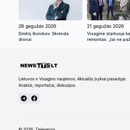
28 gegužės 2026
21 gegužės 2026
Dmitrij Ikonikov: Skrenda
Visagine startuoja ke
dronai
remontas: „tai ne pa
realūs darbai“
Lietuvos ir Visagino naujienos. Aktualūs įvykiai pasaulyje.
Analizė, reportažai, diskusijos.
© 2026
•
Teleservis