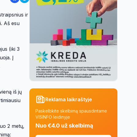
traipsnius ir
i. Aš esu
us (iki 3
oja. Į
,
ieną iš jų
Reklama laikraštyje
timiausiu
Paskelbkite skelbimą spausdintame
VISINFO leidinyje
Nuo €4.0 už skelbimą
nuo 2 metų,
nimą: