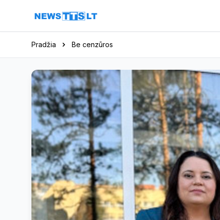
Eiti į turinį
Pradžia
Be cenzūros