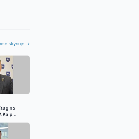
iame skyriuje →
Vsagino
A Kaip
lius lopė