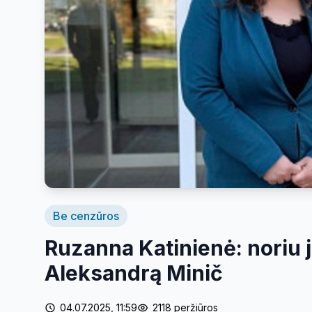
Be cenzūros
Ruzanna Katinienė: noriu j
Aleksandrą Minič
04.07.2025, 11:59
2118 peržiūros