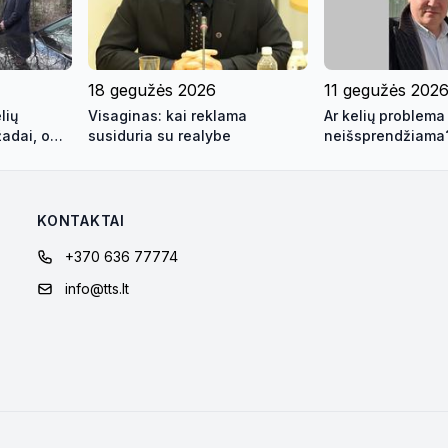
18 gegužės 2026
11 gegužės 202
lių
Visaginas: kai reklama
Ar kelių problema 
žadai, o
susiduria su realybe
neišsprendžiama
KONTAKTAI
+370 636 77774
info@tts.lt