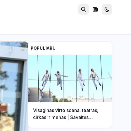
POPULIARU
Visaginas virto scena: teatras,
cirkas ir menas | Savaitės
kontūrai 2026 08 07 (video)