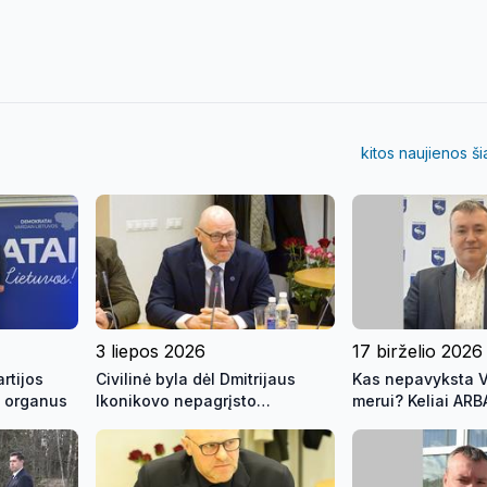
kitos naujienos š
3 liepos 2026
17 birželio 2026
rtijos
Civilinė byla dėl Dmitrijaus
Kas nepavyksta 
o organus
Ikonikovo nepagrįsto
merui? Keliai ARB
praturtėjimo nutraukta
Visagino meras ke