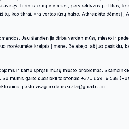
šsilavinęs, turintis kompetencijos, perspektyvus politikas, k
iš tų, kas tikrai, yra vertas jūsų balso. Atkreipkite dėmesį į
komandos. Jau šiandien jis dirba vardan mūsų miesto ir pad
uo norėtumėte kreiptis į mane. Be abejo, aš juo pasitikiu, kai
 idėjomis ir kartu spręsti mūsų miesto problemas. Skambinkite
as. Su mumis galite susisiekti telefonais +370 659 19 538 (R
lektroniniu paštu visagino.demokratai@gmail.com