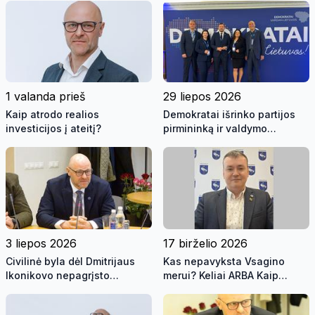
1 valanda prieš
29 liepos 2026
Kaip atrodo realios
Demokratai išrinko partijos
investicijos į ateitį?
pirmininką ir valdymo
organus
3 liepos 2026
17 birželio 2026
Civilinė byla dėl Dmitrijaus
Kas nepavyksta Vsagino
Ikonikovo nepagrįsto
merui? Keliai ARBA Kaip
praturtėjimo nutraukta
Visagino meras kelius lopė