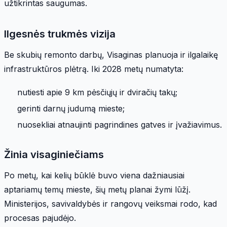
užtikrintas saugumas.
Ilgesnės trukmės vizija
Be skubių remonto darbų, Visaginas planuoja ir ilgalaikę
infrastruktūros plėtrą. Iki 2028 metų numatyta:
nutiesti apie 9 km pėsčiųjų ir dviračių takų;
gerinti darnų judumą mieste;
nuosekliai atnaujinti pagrindines gatves ir įvažiavimus.
Žinia visaginiečiams
Po metų, kai kelių būklė buvo viena dažniausiai
aptariamų temų mieste, šių metų planai žymi lūžį.
Ministerijos, savivaldybės ir rangovų veiksmai rodo, kad
procesas pajudėjo.