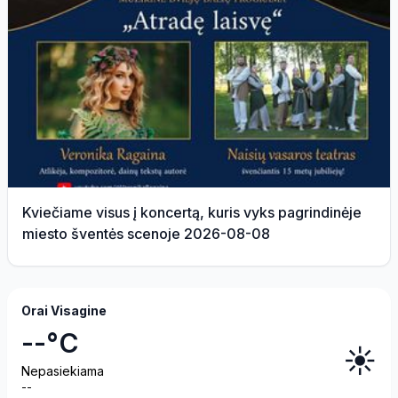
Kviečiame visus į koncertą, kuris vyks pagrindinėje
miesto šventės scenoje 2026-08-08
Orai Visagine
--°C
☀️
Nepasiekiama
--