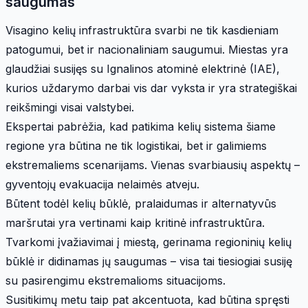
saugumas
Visagino kelių infrastruktūra svarbi ne tik kasdieniam
patogumui, bet ir nacionaliniam saugumui. Miestas yra
glaudžiai susijęs su Ignalinos atominė elektrinė (IAE),
kurios uždarymo darbai vis dar vyksta ir yra strategiškai
reikšmingi visai valstybei.
Ekspertai pabrėžia, kad patikima kelių sistema šiame
regione yra būtina ne tik logistikai, bet ir galimiems
ekstremaliems scenarijams. Vienas svarbiausių aspektų –
gyventojų evakuacija nelaimės atveju.
Būtent todėl kelių būklė, pralaidumas ir alternatyvūs
maršrutai yra vertinami kaip kritinė infrastruktūra.
Tvarkomi įvažiavimai į miestą, gerinama regioninių kelių
būklė ir didinamas jų saugumas – visa tai tiesiogiai susiję
su pasirengimu ekstremalioms situacijoms.
Susitikimų metu taip pat akcentuota, kad būtina spręsti