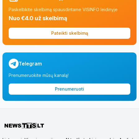
Paskelbkite skelbimą spausdintame VISINFO leidinyje
Nuo €4.0 už skelbimą
Pateikti skelbimą
Telegram
Prenumeruokite mūsų kanalą!
Prenumeruoti