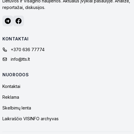
Lietuvos ir Visagino naujienos. Aktualūs įvykiai pasaulyje. Analizė,
reportažai, diskusijos.
KONTAKTAI
+370 636 77774
info@tts.lt
NUORODOS
Kontaktai
Reklama
Skelbimų lenta
Laikraščio VISINFO archyvas