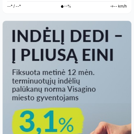
--° / --°
--%
-- km/h