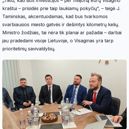
„Tikiu, kad šios investicijos – per milijoną eurų Visagino
kraštui – prisidės prie taip laukiamų pokyčių“, – teigė J.
Taminskas, akcentuodamas, kad bus tvarkomos
svarbiausios miesto gatvės ir dešimtys kilometrų kelių.
Ministro žodžiais, tai nėra tik planai ar pažadai – darbai
jau pradedami visoje Lietuvoje, o Visaginas yra tarp
prioritetinių savivaldybių.