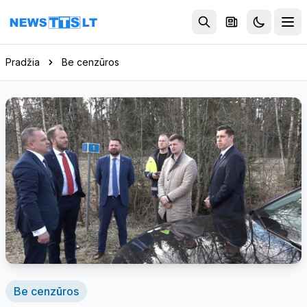
Eiti į turinį
Pradžia
Be cenzūros
Be cenzūros