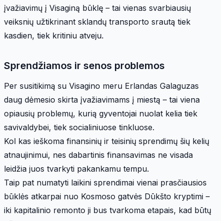
įvažiavimų į Visaginą būklę – tai vienas svarbiausių
veiksnių užtikrinant sklandų transporto srautą tiek
kasdien, tiek kritiniu atveju.
Sprendžiamos ir senos problemos
Per susitikimą su Visagino meru Erlandas Galaguzas
daug dėmesio skirta įvažiavimams į miestą – tai viena
opiausių problemų, kurią gyventojai nuolat kelia tiek
savivaldybei, tiek socialiniuose tinkluose.
Kol kas ieškoma finansinių ir teisinių sprendimų šių kelių
atnaujinimui, nes dabartinis finansavimas ne visada
leidžia juos tvarkyti pakankamu tempu.
Taip pat numatyti laikini sprendimai vienai prasčiausios
būklės atkarpai nuo Kosmoso gatvės Dūkšto kryptimi –
iki kapitalinio remonto ji bus tvarkoma etapais, kad būtų