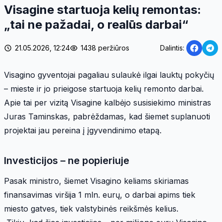
Visagine startuoja kelių remontas:
„tai ne pažadai, o realūs darbai“
21.05.2026, 12:24
1438 peržiūros
Dalintis:
Visagino gyventojai pagaliau sulaukė ilgai lauktų pokyčių
– mieste ir jo prieigose startuoja kelių remonto darbai.
Apie tai per vizitą Visagine kalbėjo susisiekimo ministras
Juras Taminskas, pabrėždamas, kad šiemet suplanuoti
projektai jau pereina į įgyvendinimo etapą.
Investicijos – ne popieriuje
Pasak ministro, šiemet Visagino keliams skiriamas
finansavimas viršija 1 mln. eurų, o darbai apims tiek
miesto gatves, tiek valstybinės reikšmės kelius.