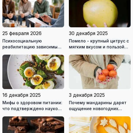
болезней и нарушений
здоровья
25 февраля 2026
30 декабря 2025
Психосоциальную
Помело - крупный цитрус с
реабилитацию зависимым
мягким вкусом и пользой
могут оказывать только
для здоровья
лицензированные
учреждения
16 декабря 2025
3 декабря 2025
Мифы о здоровом питании:
Почему мандарины дарят
что подтверждено наукой,
ощущение новогодних
а что нет
праздников?