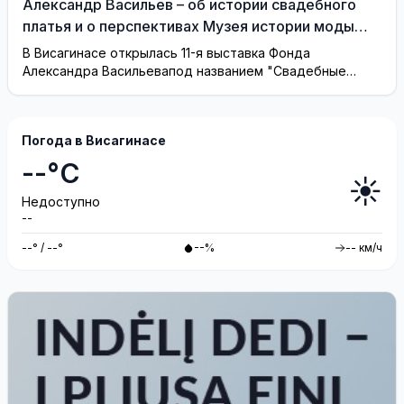
Александр Васильев – об истории свадебного
платья и о перспективах Музея истории моды
(видео)
В Висагинасе открылась 11-я выставка Фонда
Александра Васильевапод названием "Свадебные
платья"
Погода в Висагинасе
--°C
☀️
Недоступно
--
--° / --°
--%
-- км/ч