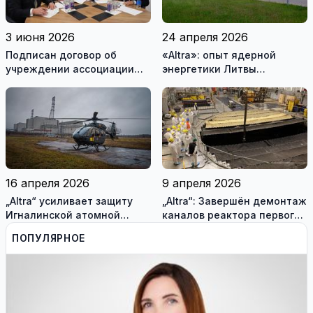
3 июня 2026
24 апреля 2026
Подписан договор об
«Altra»: опыт ядерной
учреждении ассоциации
энергетики Литвы
«Висагинский солнечный
помогает Украине
парк»
(фотогалерея)
16 апреля 2026
9 апреля 2026
„Altra“ усиливает защиту
„Altra“: Завершён демонтаж
Игналинской атомной
каналов реактора первого
электростанции и
блока Игналинской АЭС
ПОПУЛЯРНОЕ
оценивает новые риски