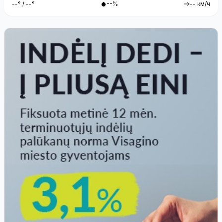
--° / --°
--%
-- км/ч