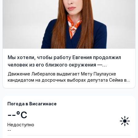
Мы хотели, чтобы работу Евгения продолжил
человек из его близкого окружения —
Висагинское отделение Либерального движения
Движение Либералов выдвигает Мету Паулауске
кандидатом на досрочных выборах депутата Сейма в
одномандатном округе Северная ...
Погода в Висагинасе
--°C
☀️
Недоступно
--