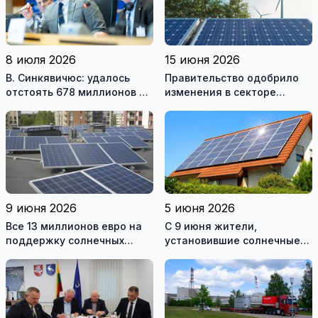
8 июля 2026
15 июня 2026
В. Синкявичюс: удалось
Правительство одобрило
отстоять 678 миллионов на
изменения в секторе
закрытие Игналинской АЭС
возобновляемой
энергетики
9 июня 2026
5 июня 2026
Все 13 миллионов евро на
С 9 июня жители,
поддержку солнечных
установившие солнечные
электростанций разобрали
электростанции, смогут
за один день
подавать заявки на
получение поддержки