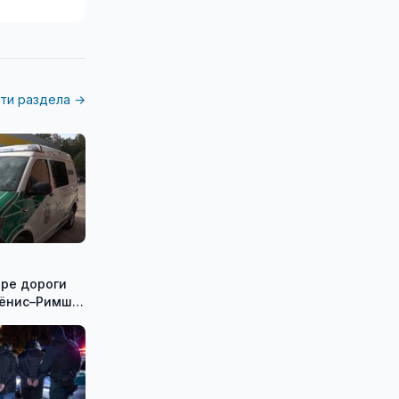
ти раздела →
тре дороги
ёнис–Римше,
йся машине,
мужчина