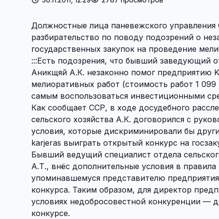
Должностные лица паневежского управления 
разбирательство по поводу подозрений о нез
государственных закупок на проведение мели
:::Есть подозрения, что бывший заведующий 
Аникщяй А.К. незаконно помог предприятию Ku
мелиоративных работ (стоимость работ 1 099
самым воспользоваться инвестиционными ср
Как сообщает ССР, в ходе досудебного расс
сельского хозяйства А.К. договорился с руко
условия, которые дискриминировали бы други
karjeras выиграть открытый конкурс на госзак
Бывший ведущий специалист отдела сельского
А.Т., внёс дополнительные условия в правила
упоминавшемуся представителю предприятия
конкурса. Таким образом, для директор предпр
условиях недобросовестной конкуренции — до
конкурсе.