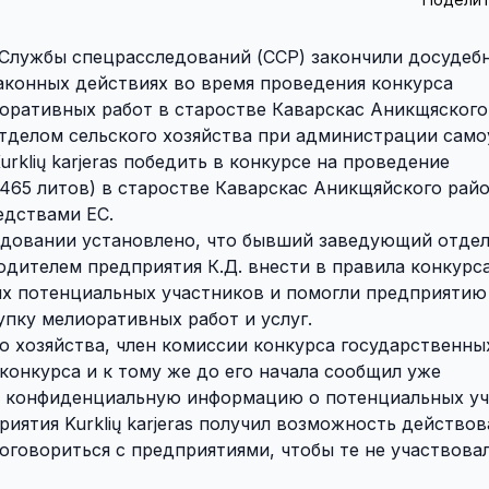
Службы спецрасследований (ССР) закончили досудеб
аконных действиях во время проведения конкурса
оративных работ в старостве Каварскас Аникщяского
отделом сельского хозяйства при администрации сам
rklių karjeras победить в конкурсе на проведение
 465 литов) в старостве Каварскас Аникщяйского райо
едствами ЕС.
ледовании установлено, что бывший заведующий отде
водителем предприятия К.Д. внести в правила конкурс
х потенциальных участников и помогли предприятию 
упку мелиоративных работ и услуг.
 хозяйства, член комиссии конкурса государственны
 конкурса и к тому же до его начала сообщил уже
 конфиденциальную информацию о потенциальных уч
иятия Kurklių karjeras получил возможность действов
говориться с предприятиями, чтобы те не участвова