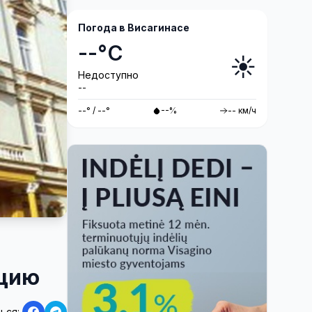
антитеррористические учения
«Baltic Shadow»
Погода в Висагинасе
--°C
☀️
Недоступно
--
--° / --°
--%
-- км/ч
пцию
ься: