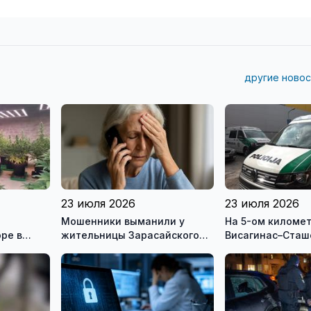
другие новос
23 июля 2026
23 июля 2026
Мошенники выманили у
На 5-ом киломе
ре в
жительницы Зарасайского
Висагинас–Сташ
района почти 20 тысяч евро
в перевернувше
наден мертвый 