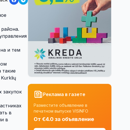
ное
 района.
оуправления
на и тем
лом
а такие
Kurklių
х закупок
Реклама в газете
астниках
Разместите объявление в
печатном выпуске VISINFO
ать в
От €4.0 за объявление
ли в