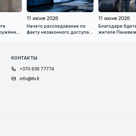
11 июня 2026
11 июня 2026
уге
Начато расследование по
Благодаря бдит
оружённая
факту незаконного доступа к
жителя Паневеж
информационным системам
задержаны похи
медиков
аккумуляторов 
автомобилей
КОНТАКТЫ
+370 636 77774
info@tts.lt