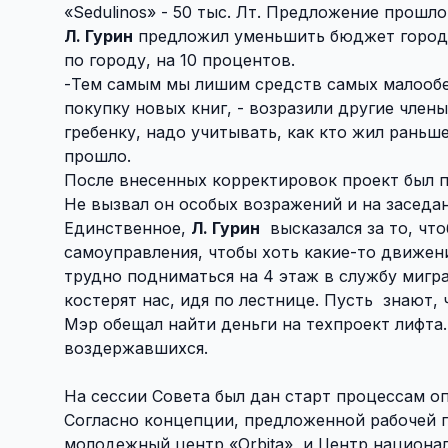
«
Sedulinos
» - 50 тыс. Лт. Предложение прошло
Л. Гурин
предложил уменьшить бюджет городск
по городу, на 10 процентов.
-Тем самым мы лишим средств самых малооб
покупку новых книг, - возразили другие член
гребенку, надо учитывать, как кто жил рань
прошло.
После внесенных корректировок проект был п
Не вызвал он особых возражений и на заседа
Единственное,
Л. Гурин
высказался за то, чт
самоуправления, чтобы хоть какие-то движен
трудно подниматься на 4 этаж в службу мигра
костерят нас, идя по лестнице. Пусть
знают, 
Мэр обещал найти деньги на техпроект лифта
воздержавшихся.
На сессии Совета был дан старт процессам о
Согласно концепции, предложенной рабочей г
молодежный центр «
Orbita
»
и Центр национа