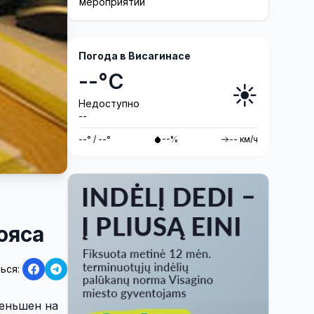
мероприятий
Погода в Висагинасе
--°C
☀️
Недоступно
--
--° / --°
--%
-- км/ч
ояса
ься:
еньшен на