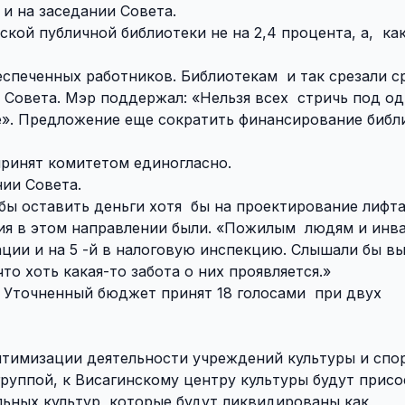
 и на заседании Совета.
ой публичной библиотеки не на 2,4 процента, а,
ка
еспеченных работников. Библиотекам
и так срезали с
ы Совета. Мэр поддержал: «Нельзя всех
стричь под од
ше». Предложение еще сократить финансирование библ
ринят комитетом единогласно.
нии Совета.
обы
оставить деньги хотя
бы на проектирование лифта
ия в этом направлении были. «Пожилым
людям и инв
ции и на 5 -й в налоговую инспекцию. Слышали бы вы
что хоть какая-то забота о них проявляется.»
. Уточненный бюджет принят 18 голосами
при двух
птимизации деятельности учреждений культуры и спор
руппой, к Висагинскому центру культуры будут прис
льных культур, которые будут ликвидированы как