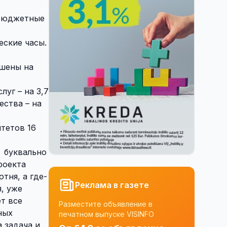
 бюджетные
еские часы.
шены на
луг – на 3,7
ества – на
тетов 16
буквально
роекта
отня, а где-
Реклама в газете
, уже
т все
Разместите объявление в
ных
печатном выпуске VISINFO
 задача и