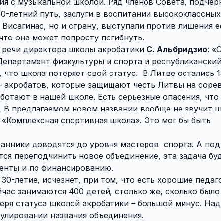
я с музыкальной школой. Ряд членов Совета, подчер
30-летний путь, заслуги в воспитании высококлассных
Висагинас, но и страну, выступали против лишения е
что она может попросту погибнуть.
 речи директора школы акробатики
С. Альбридзио
: «
Департамент физкультуры и спорта и республикански
 что школа потеряет свой статус.
В Литве остались 1
– акробатов, которые защищают честь Литвы на соре
ботают в нашей школе. Есть серьезные опасения, что
. В предлагаемом новом названии вообще не звучит 
 «Комплексная спортивная школа». Это мог бы быть
итанники доводятся до уровня мастеров
спорта. А под
тся переподчинить новое объединение, эта задача бу
менты и по финансированию.
30-летие, исчезнет, при том, что есть хорошие педаго
йчас занимаются 400 детей, столько же, сколько было
еря статуса школой акробатики – большой минус. Над
улировании названия объединения.