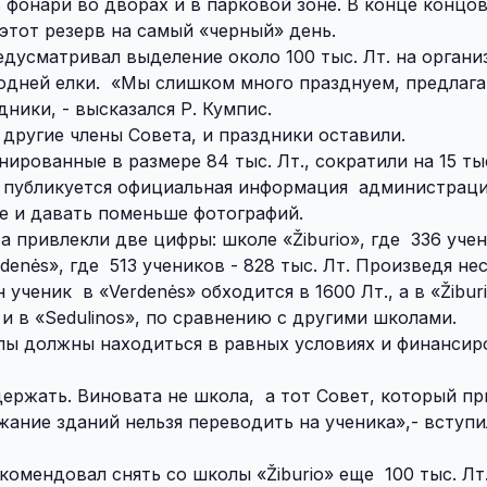
 фонари во дворах и в парковой зоне. В конце концов
этот резерв на самый «черный» день.
едусматривал выделение около 100 тыс. Лт. на орган
одней елки.
«Мы слишком много празднуем, предлаг
ники, - высказался Р. Кумпис.
 другие члены Совета, и праздники оставили.
ированные в размере 84 тыс. Лт., сократили на 15 ты
 публикуется официальная информация
администрац
це и давать поменьше фотографий.
а привлекли две цифры: школе «
Žiburio
», где
336 уче
rdenės
», где
513 учеников - 828 тыс. Лт. Произведя н
н ученик
в «
Verdenės
» обходится в 1600 Лт., а в «
Žibur
и в «
Sedulinos
», по сравнению с другими школами.
лы должны находиться в равных условиях и финансир
держать. Виновата не школа,
а тот Совет, который п
жание зданий нельзя переводить на ученика»,- вступи
екомендовал снять со школы «
Žiburio
» еще
100 тыс. Лт.