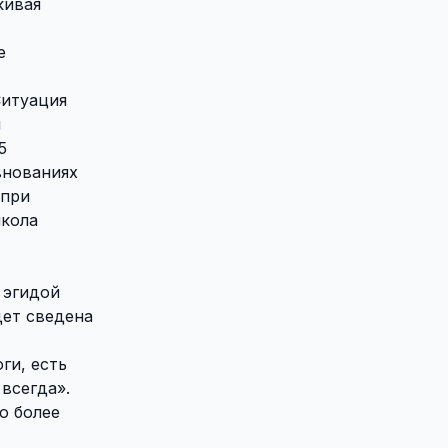
кивая
е
Ситуация
й
5
внованиях
 при
школа
 эгидой
дет сведена
ги, есть
 всегда».
о более