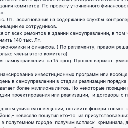
дания комитетов. По проекту уточненного финансово
но.
с. Лт.
ассигнования на содержание службы контролер
икации ее сотрудников.
ся от всех ремонтов в здании самоуправлении, в том ч
мить 140 тыс. Лт.
экономики и финансов. ( По регламенту, правом реш
лько члены этого комитета).
м
самоуправления
на 15 проц. Прошел вариант
умен
инансирование инвестиционных программ или вообще
день в самоуправлении в стадии реализации порядка 
хватает более миллиона литов. Но некоторые позиции
тадии проектирования или реализации,
и договоры с 
одском уличном освещении, оставить фонари только
йоне,- невесело пошутил кто-то
из присутствовавших
в полутемном городе
получим всплеск
криминала, д