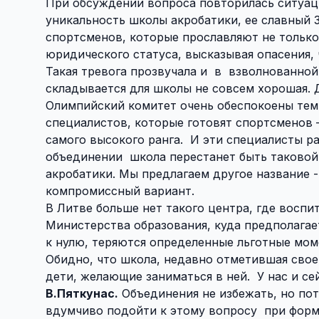
При обсуждении вопроса повторилась ситуаци
уникальность школы акробатики, ее славный 
спортсменов, которые прославляют не только 
юридического статуса, высказывая опасения, 
Такая тревога прозвучала и
в
взволнованной
складывается для школы не совсем хорошая. 
Олимпийский комитет очень обеспокоены тем,
специалистов, которые готовят спортсменов 
самого высокого ранга.
И эти специалисты ра
объединении
школа перестанет быть таковой
акробатики. Мы предлагаем другое название -
компромиссный вариант.
В Литве больше нет такого центра, где восп
Министерства образования, куда предполагае
к нулю, теряются определенные льготные мо
Обидно, что школа, недавно отметившая свое 
дети, желающие заниматься в ней.
У нас и се
В.Пяткунас.
Объединения не избежать, но пот
вдумчиво подойти к этому вопросу
при форм