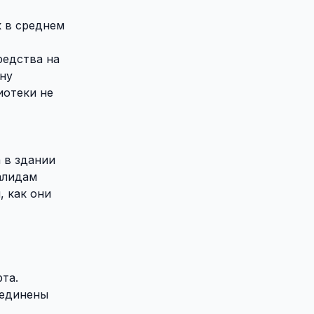
к в среднем
редства на
ну
иотеки не
 в здании
алидам
, как они
та.
оединены