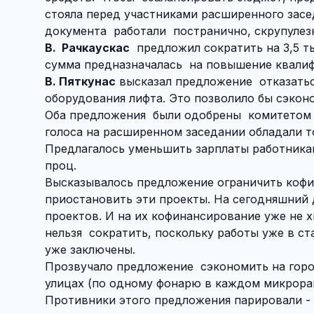
стояла перед участниками расширенного засе
документа
работали
постранично, скрупулез
В.
Рачкаускас
предложил сократить на 3,5 ты
сумма предназначалась
на повышение квалиф
В. Пяткунас
высказал предложение
отказать
оборудования лифта. Это позволило бы сэконо
Оба предложения
были одобрены
комитетом 
голоса на расширенном заседании обладали то
Предлагалось уменьшить зарплаты работника
проц.
Высказывалось предложение ограничить коф
приостановить эти проекты. На сегодняшний 
проектов. И на их кофинансирование уже не 
нельзя
сократить, поскольку работы уже в с
уже заключены.
Прозвучало предложение
сэкономить на гор
улицах (по одному фонарю в каждом микрора
Противники этого предложения парировали -