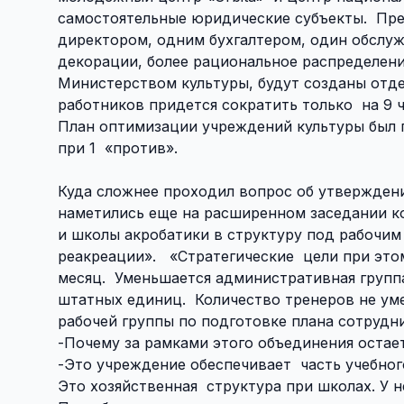
самостоятельные юридические субъекты.
Пре
директором, одним бухгалтером, один обслуж
декорации, более рациональное распределени
Министерством культуры, будут созданы отде
работников придется сократить только
на 9 
План оптимизации учреждений культуры был пр
при 1
«против».
Куда сложнее проходил вопрос об утвержден
наметились еще на расширенном заседании к
и школы акробатики в структуру под рабочим
реакреации».
«Стратегические
цели при это
месяц.
Уменьшается административная групп
штатных единиц.
Количество тренеров не ум
рабочей группы по подготовке плана сотрудни
-Почему за рамками этого объединения остае
-Это учреждение обеспечивает
часть учебног
Это хозяйственная
структура при школах. У 