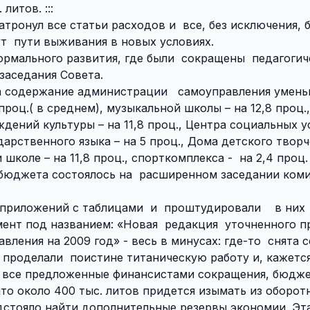
литов. :::
атронул все статьи расходов и
все, без исключения,
ут
пути выживания в новых условиях.
рмального развития, где были
сокращены
педагогич
заседания Совета.
а содержание администрации
самоуправления умень
проц.( в среднем), музыкальной школы – на 12,8 проц.,
еждений культуры – на 11,8 проц., Центра социальных ус
ударственного языка – на 5 проц., Дома детского творч
 школе – на 11,8 проц., спорткомплекса -
на 2,4 проц.
бюджета состоялось на
расширенном заседании коми
 приложений с таблицами
и
проштудировали
в них
ент под названием: «Новая
редакция
уточненного п
ления на 2009 год» - весь в минусах: где-то
снята с
 проделали
поистине титаническую работу и, кажется
на все предложенные финансистами сокращения, бюдже
что около 400 тыс. литов придется изымать из оборот
стояло найти дополнительные резервы экономии. Эта