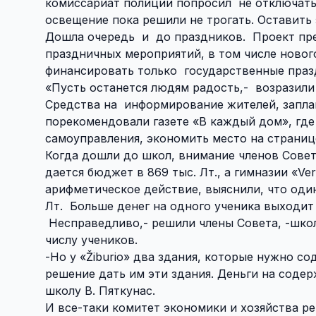
комиссариат полиции попросил
не отключать
освещение пока решили не трогать. Оставить 
Дошла очередь
и
до праздников.
Проект пр
праздничных мероприятий, в том числе новог
финансировать только
государственные празд
«Пусть останется людям радость,-
возразили
Средства на
информирование жителей, заплан
порекомендовали газете «В каждый дом», где
самоуправления, экономить место на страни
Когда дошли до школ, внимание членов Совет
дается бюджет в 869 тыс. Лт., а гимназии «
Ve
арифметическое действие, выяснили, что оди
Лт.
Больше денег на одного ученика выходит 
Несправедливо,- решили члены Совета, -шко
числу учеников.
-Но у «
Žiburio
» два здания, которые нужно со
решение дать им эти здания. Деньги на содер
школу В. Пяткунас.
И все-таки комитет экономики и хозяйства р