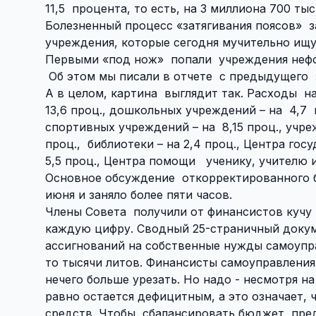
11,5
процента, то есть, на 3 миллиона 700 тыс. 
Болезненный процесс «затягивания поясов»
з
учреждения, которые сегодня мучительно ищ
Первыми «под нож»
попали
учреждения нефо
Об этом мы писали в отчете
с предыдущего
А в целом, картина
выглядит так. Расходы
н
13,6 проц., дошкольных учреждений – на
4,7
спортивных учреждений – на
8,15 проц., учр
проц.,
библиотеки – на 2,4 проц., Центра гос
5,5 проц., Центра помощи
ученику, учителю и
Основное обсуждение
откорректированного 
июня и заняло более пяти часов.
Члены Совета
получили от финансистов кучу
каждую цифру.
C
водный 25-страничный докум
ассигнований на собственные нужды самоуправ
то тысячи литов. Финансисты самоуправления
нечего больше урезать. Но надо - несмотря 
равно остается дефицитным, а это означает, 
средств. Чтобы
сбалансировать бюджет, пред