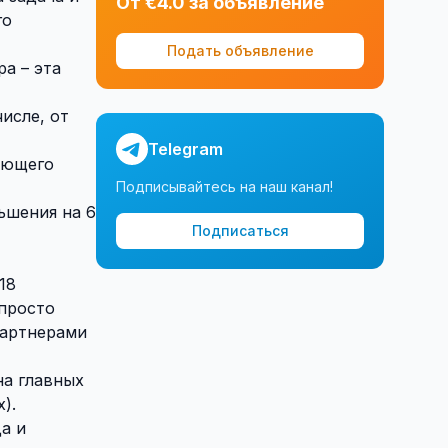
От €4.0 за объявление
го
Подать объявление
а – эта
исле, от
Telegram
ающего
Подписывайтесь на наш канал!
ьшения на 6
Подписаться
18
 просто
партнерами
на главных
).
а и