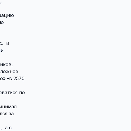
,
изацию
аю
с.
и
ии
ников,
есложное
io
» -в 2570
оваться по
ринимал
лся за
,
а с