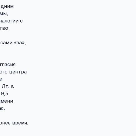
одним
мы,
налогии с
тво
сами «за»,
гласия
ого центра
и
 Лт. в
9,5
имени
с.
рнее время.