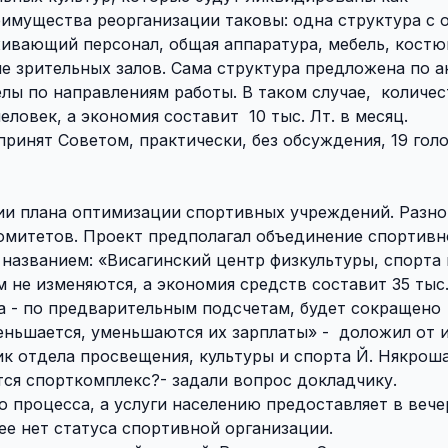
имущества реорганизации таковы: одна структура с 
ивающий персонал, общая аппаратура, мебель, костю
е зрительных залов. Сама структура предложена по а
лы по направлениям работы. В таком случае,
количес
человек, а экономия составит
10 тыс. Лт. в месяц.
инят Советом, практически, без обсуждения, 19 голо
ии плана оптимизации спортивных учреждений. Разно
омитетов. Проект предполагал объединение спортивн
 названием: «Висагинский центр физкультуры, спорта 
м не изменяются, а экономия средств составит 35 тыс.
а - по предварительным подсчетам, будет сокращено
еньшается, уменьшаются их зарплаты» -
доложил от 
к отдела просвещения, культуры и спорта Й. Някроша
тся спорткомплекс?- задали вопрос докладчику.
о процесса, а услуги населению предоставляет в вече
нее нет статуса спортивной организации.