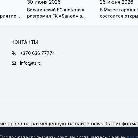
30 июня 2026
26 июня 2026
Висагинский FC «Interas»
В Музее города 
риятие в
разгромил FK «Saned» в
состоится откр
Йонишкисе - 4:0
персональной в
художника Андр
Бурсовас
КОНТАКТЫ
+370 636 77774
info@tts.lt
е права на размещенную на сайте news.tts.lt информа
дробнее об использовании материалов сайта
 Продолжая использовать сайт, вы соглашаетесь с нашей
поли