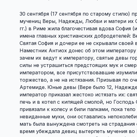
30 сентября (17 сентября по старому стилю)
мучениц Веры, Надежды, Любви и матери их Соф
гг.) в Риме жила благочестивая вдова София (
имена главных христианских добродетелей: В
Святая София и дочери ее не скрывали своей 
Наместник Антиох донес об этом императору Ад
зачем их ведут к императору, святые девы го
силы не устрашиться предстоящих мук и смер
императором, все присутствовавшие изумилис
торжество, а не на истязания. Призывая по о
Артемиде. Юные девы (Вере было 12, Надежде
император приказал жестоко истязать их: свя
печь и в котел с кипящей смолой, но Господ
привязали к колесу и били палками, пока тел
невиданные муки, они оставались непоколеби
мать была вынуждена смотреть на страдания 
время убеждала девиц вытерпеть мучения во 