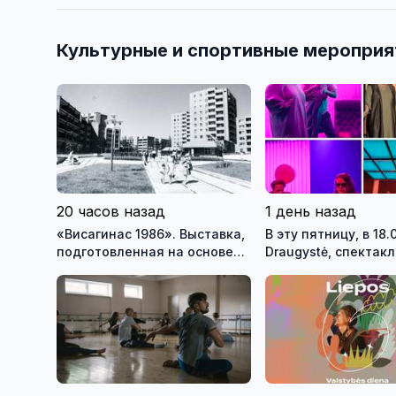
Культурные и спортивные мероприя
20 часов назад
1 день назад
«Висагинас 1986». Выставка,
В эту пятницу, в 18.
подготовленная на основе
Draugystė, спектакл
фондов музея, возвращает
Вильнюсского стар
посетителей на 40 лет назад
театра - Михаил Д
«Дива» реж. Тадас
Монтримас