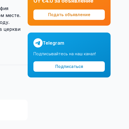
От €4.0 за объявление
офия
Подать объявление
ом месте.
оду.
 в церкви
Telegram
Подписывайтесь на наш канал!
Подписаться