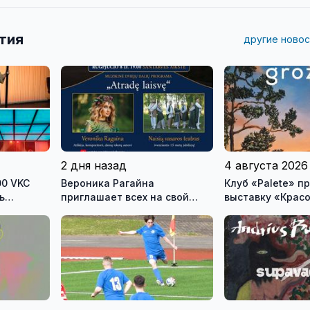
тия
другие новос
2 дня назад
4 августа 2026
00 VKC
Вероника Рагайна
Клуб «Palete» приглашает на
ь
приглашает всех на свой
выставку «Крас
ого
концерт, который состоится
урненков
в субботу на главной сцене
городского праздника