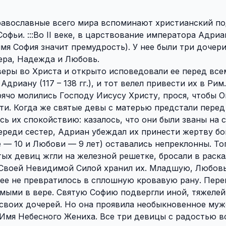
 православные всего мира вспоминают христианский п
ьи. :::Во II веке, в царствование императора Адриан
имя София значит премудрость). У нее были три дочер
ера, Надежда и Любовь.
веры во Христа и открыто исповедовали ее перед все
риану (117 – 138 гг.), и тот велел привести их в Рим
рячо молились Господу Иисусу Христу, прося, чтобы О
ти. Когда же святые девы с матерью предстали перед
ь их спокойствию: казалось, что они были званы на 
череди сестер, Адриан убеждал их принести жертву бо
 — 10 и Любови — 9 лет) оставались непреклонны. То
тых девиц жгли на железной решетке, бросали в раск
ь Своей Невидимой Силой хранил их. Младшую, Любовь
о ее не превратилось в сплошную кровавую рану. Пере
мыми в вере. Святую Софию подвергли иной, тяжелей
своих дочерей. Но она проявила необыкновенное муж
Имя Небесного Жениха. Все три девицы с радостью в