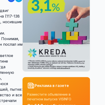
одвиг
а (117-138
и, носившие
ми.
. Понимая,
н послал им
светлое
гине
гда
аленную
,
нося
Реклама в газете
шей, пытке:
Разместите объявление в
ество и все
печатном выпуске VISINFO
стречали