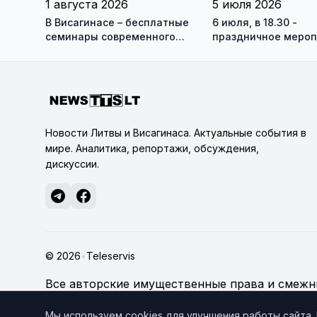
1 августа 2026
5 июля 2026
В Висагинасе – бесплатные
6 июля, в 18.30 -
семинары современного
праздничное мероп
танца с Антоном
ВКЦ Драугисте
Овчинниковым
Новости Литвы и Висагинаса. Актуальные события в
мире. Аналитика, репортажи, обсуждения,
дискуссии.
© 2026
•
Teleservis
Все авторские имущественные права и смежны
technologijų servisas", если не указано иное.
По
Мы используем cookies для улучшения работы сайта.