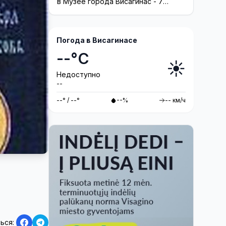
посетителей на 40 лет назад
в Музее города Висагинас - 7
августа в 19.00.
Погода в Висагинасе
--°C
☀️
Недоступно
--
--° / --°
--%
-- км/ч
ься: