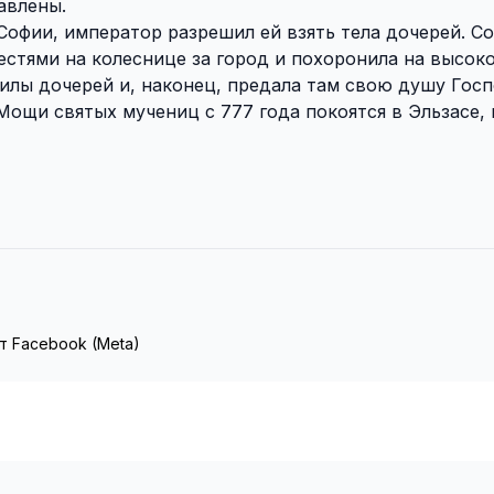
авлены.
офии, император разрешил ей взять тела дочерей. С
честями на колеснице за город и похоронила на высок
огилы дочерей и, наконец, предала там свою душу Госп
Мощи святых мучениц с 777 года покоятся в Эльзасе,
т Facebook (Meta)