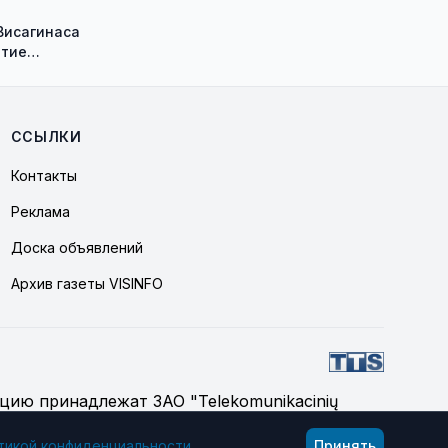
Висагинаса
ытие
ыставки
юса
а «su pavadinimu»
ССЫЛКИ
Контакты
Реклама
Доска объявлений
Архив газеты VISINFO
цию принадлежат ЗАО "Telekomunikacinių
тикой конфиденциальности
.
Принять