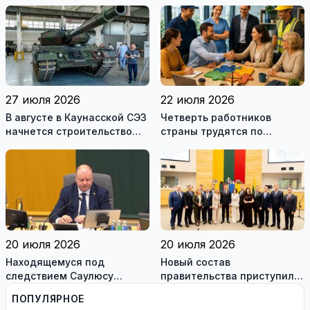
дорогах Литвы в августе
27 июля 2026
22 июля 2026
В августе в Каунасской СЭЗ
Четверть работников
начнется строительство
страны трудятся по
завода по сборке немецких
коллективным договорам:
танков Leopard
это выгодно и
сотрудникам, и
работодателям
20 июля 2026
20 июля 2026
Находящемуся под
Новый состав
следствием Саулюсу
правительства приступил к
Сквернялису временно
работе
ПОПУЛЯРНОЕ
разрешили выехать за