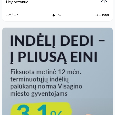
Недоступно
--
--° / --°
--%
-- км/ч