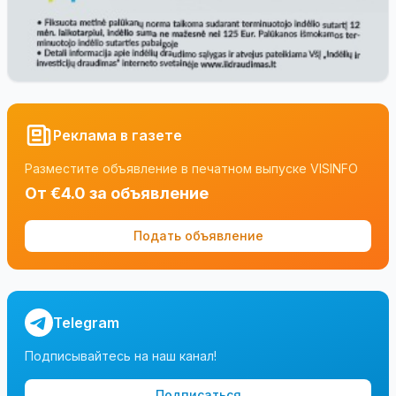
Реклама в газете
Разместите объявление в печатном выпуске VISINFO
От €4.0 за объявление
Подать объявление
Telegram
Подписывайтесь на наш канал!
Подписаться