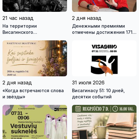
21 час назад
2 дня назад
На территории
Денежными премиями
Висагинского
отмечены достижения 171
самоуправления пройдут
висагинского школьника и
международные
трех педагогов
антитеррористические
учения «Baltic Shadow»
2 дня назад
31 июля 2026
«Когда встречаются слова
Висагинасу 51: 10 дней,
и звёзды»
десятки событий