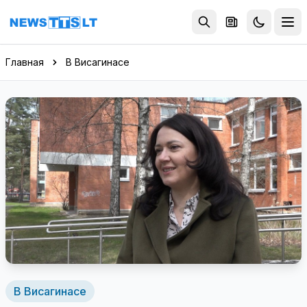
Перейти к содержимому
Главная
В Висагинасе
В Висагинасе