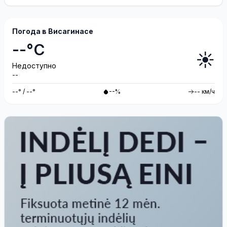
Погода в Висагинасе
--°C
☀️
Недоступно
--
--° / --°
--%
-- км/ч