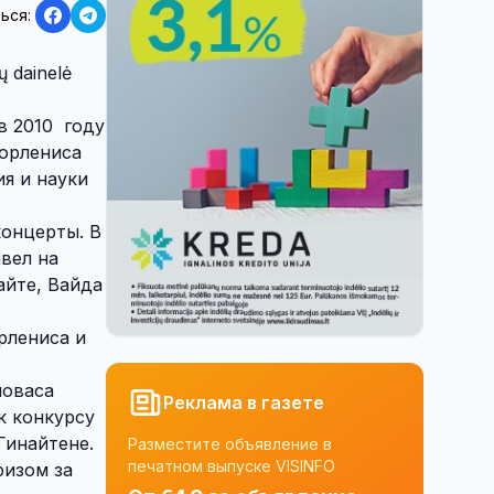
ься:
 dainelė
в 2010 году
Чюрлениса
я и науки
концерты. В
вел на
айте, Вайда
рлениса и
ловаса
Реклама в газете
к конкурсу
Гинайтене.
Разместите объявление в
печатном выпуске VISINFO
ризом за