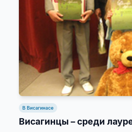
В Висагинасе
Висагинцы – среди лауре