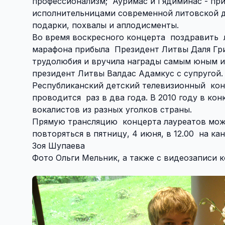
профессионализм; Ауримас и Гядиминас - при
исполнительницами современной литовской д
подарки, похвалы и аплодисменты.
Во время воскресного концерта поздравить 
марафона прибыла Президент Литвы Даля Гри
трудолюбия и вручила награды самым юным и
президент Литвы Валдас Адамкус с супругой.
Республиканский детский телевизионный конк
проводится раз в два года. В 2010 году в кон
вокалистов из разных уголков страны.
Прямую трансляцию концерта лауреатов можн
повторяться в пятницу, 4 июня, в 12.00 на кан
Зоя Шупаева
Фото Ольги Мельник, а также с видеозаписи 