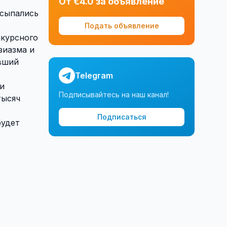
От €4.0 за объявление
 сыпались
Подать объявление
нкурсного
зиазма и
ывший
Telegram
 и
Подписывайтесь на наш канал!
тысяч
Подписаться
будет