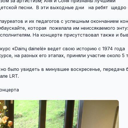
зом за артистизм; Аня и Соня признаны лучшими
етской песни. В эти выходные дни на ребят щедро
лауреатов и их педагогов с успешным окончанием ко
баускайте, которая пожелала им неиссякаемого энту
сполнителям. На концерте присутствовал также и б
урс «Dainų dainelė» ведет свою историю с 1974 года
курсе, на разных его этапах, приняли участие около 5 
о было увидеть в минувшее воскресенье, передача 
але LRT.
концерта