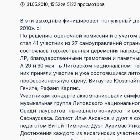
31.05.2010, 15:52
5122 просмотров
В эти выходные финишировал популярный дет
2010». :::
По решению оценочной комиссии и с учетом зр
стал 41 участник из 27 самоуправлений стран
состоялась торжественная церемония награж
ЛР, благодарственными грамотами и памятны
А 29 и 30 мая в Литовском национальном те
них приняли участие и уже состоявшиеся лито
профессиональную сцену: Витаутас Юозапайти
Гяните, Рафаил Карпис.
Участникам концерта аккомпанировали симфо
музыкальная группа Литовского национальног
Среди лауреатов нынешнего конкурса - и во
Саснаускаса. Солист Илья Аксенов и дуэт в 
педагогом Витой Пимпене. Дуэт Ауримас Янка
Достижения каждого из висагинских участник