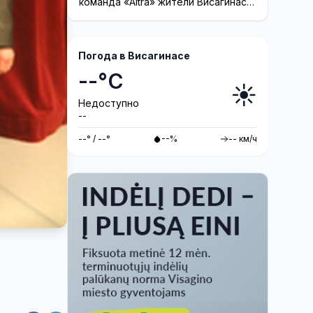
команда «Altra» жители Висагинаса
смогут принять участие в создании
инсталляции
Погода в Висагинасе
--°C
☀️
Недоступно
--
--° / --°
--%
-- км/ч