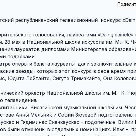
Поделит
ский республиканский телевизионный конкурс «Dainų
ительского голосования, лауреатами «Dainų dainelė» 
ы. 28 мая в Национальной школе искусств им. М.- К. 
дения лауреатов дипломами Министерства образовани
ми подарками.
атре оперы и балета лауреаты дали заключительные 
вские звезды, которых этот конкурс в свое время при
с, Юдита Лейтайте, Сигуте Тримакайте, Она Колобов
нический оркестр Национальной школы им. М.- К. Чю
о телевидения.
спитанники Висагинской музыкальной школы им. Чес
составе Анны Мельник и Софии Зюзевой подготовлены 
ускас и Гядиминас Скачкаускас – подопечные Вилии 
ов были отмечены в отдельных номинациях. Илья - п