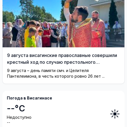
9 августа висагинские православные совершили
крестный ход по случаю престольного
праздника (фотогалерея)
9 августа – день памяти смч. и Целителя
Пантелеимона, в честь которого ровно 26 лет ...
Погода в Висагинасе
--°C
☀️
Недоступно
--