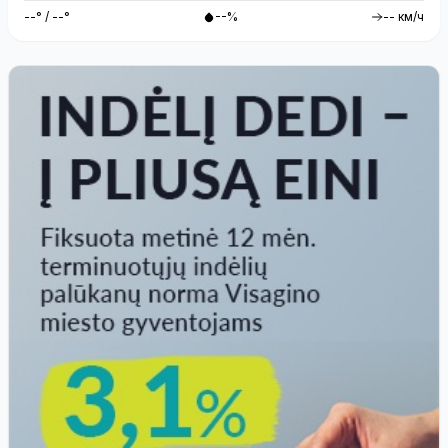
--° / --°
--%
-- км/ч