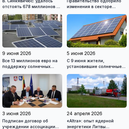
В. Синкявичюс: удалось
Правительство одобрило
отстоять 678 миллионов на
изменения в секторе
закрытие Игналинской АЭС
возобновляемой
энергетики
9 июня 2026
5 июня 2026
Все 13 миллионов евро на
С 9 июня жители,
поддержку солнечных
установившие солнечные
электростанций разобрали
электростанции, смогут
за один день
подавать заявки на
получение поддержки
3 июня 2026
24 апреля 2026
Подписан договор об
«Altra»: опыт ядерной
учреждении ассоциации
энергетики Литвы