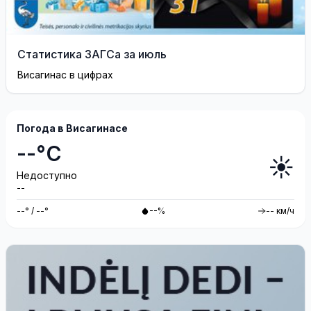
Статистика ЗАГСа за июль
Висагинас в цифрах
Погода в Висагинасе
--°C
☀️
Недоступно
--
--° / --°
--%
-- км/ч