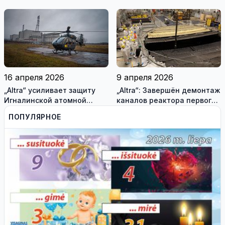
«Висагинский солнечный
помогает Украине
парк»
(фотогалерея)
16 апреля 2026
9 апреля 2026
„Altra“ усиливает защиту
„Altra“: Завершён демонтаж
Игналинской атомной
каналов реактора первого
электростанции и
блока Игналинской АЭС
ПОПУЛЯРНОЕ
оценивает новые риски