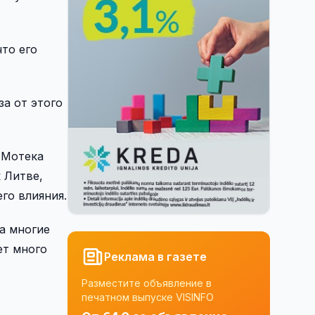
то его
а от этого
 Мотека
 Литве,
го влияния.
а многие
ет много
Реклама в газете
Разместите объявление в
печатном выпуске VISINFO