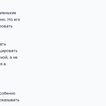
аленькие
но. Но его
ровать
ать
оцировать
ной, а не
я в
особенно
 оказывать