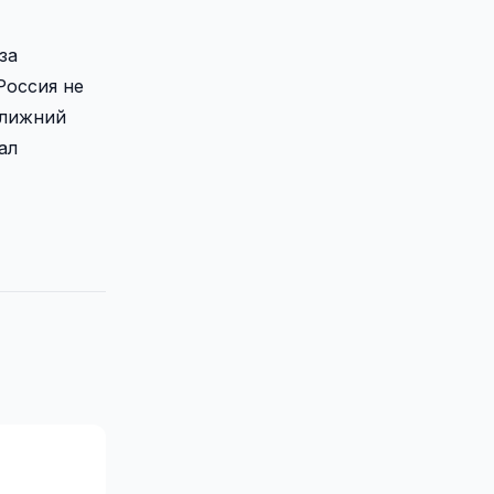
за
Россия не
Ближний
ал