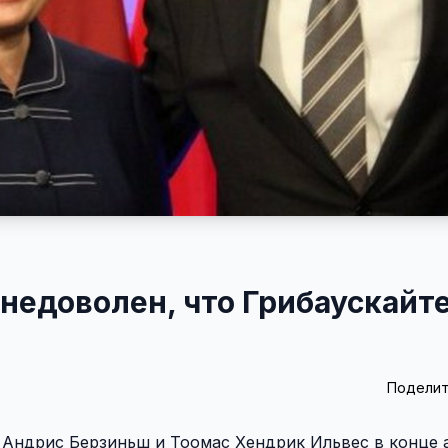
 недоволен, что Грибаускайт
Поделит
 Андрис Берзиньш и Тоомас Хендрик Ильвес в конце а