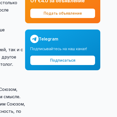
От €4.0 за объявление
 столько
осле
Подать объявление
ше
Telegram
Подписывайтесь на наш канал!
ей, так и с
 другое
Подписаться
толог.
 Союзом,
м смысле.
ким Союзом,
сность, по