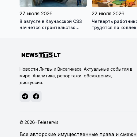
27 июля 2026
22 июля 2026
В августе в Каунасской СЭЗ
Четверть работник
начнется строительство
трудятся по колле
завода по сборке немецких
договорам: это выг
танков Leopard
сотрудникам, и
работодателям
Новости Литвы и Висагинаса. Актуальные события в
мире. Аналитика, репортажи, обсуждения,
дискуссии.
© 2026
•
Teleservis
Все авторские имущественные права и смежны