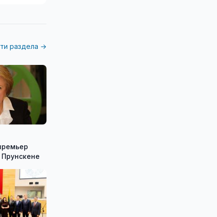
ти раздела →
премьер
 Прунскене