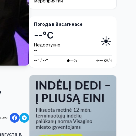
мероприятий
Погода в Висагинасе
--°C
☀️
Недоступно
--
--° / --°
--%
-- км/ч
е
ься:
вгуста в