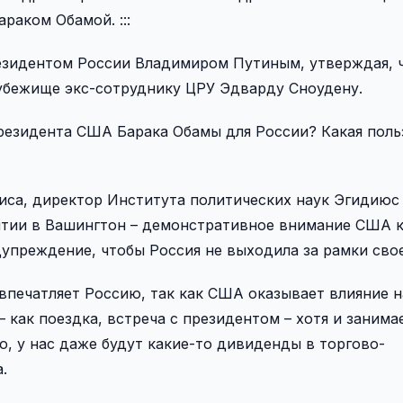
раком Обамой. :::
резидентом России Владимиром Путиным, утверждая, ч
убежище экс-сотруднику ЦРУ Эдварду Сноудену.
президента США Барака Обамы для России? Какая польз
иса, директор Института политических наук Эгидиюс
лтии в Вашингтон – демонстративное внимание США к
упреждение, чтобы Россия не выходила за рамки свое
впечатляет Россию, так как США оказывает влияние н
– как поездка, встреча с президентом – хотя и занима
, у нас даже будут какие-то дивиденды в торгово-
.