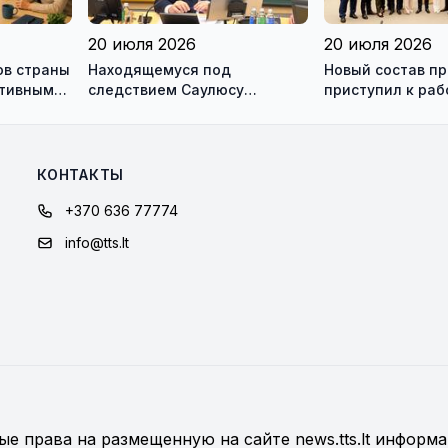
20 июля 2026
20 июля 2026
ов страны
Находящемуся под
Новый состав п
ктивным
следствием Саулюсу
приступил к раб
одно и
Сквернялису временно
разрешили выехать за
границу
КОНТАКТЫ
+370 636 77774
info@tts.lt
е права на размещенную на сайте news.tts.lt информа